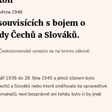
kon
května 1946
souvisících s bojem o
y Čechů a Slováků.
Československé usneslo se na tomto zákoně:
áří 1938 do 28. října 1945 a jehož účelem bylo
Čechů a Slováků nebo které směřovalo ke spravedlivé
mahačů, není bezprávné ani tehdy, bylo-li by jinak