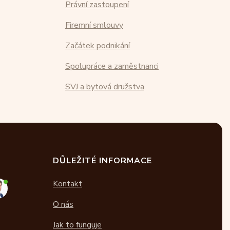
Právní zastoupení
Firemní smlouvy
Začátek podnikání
Spolupráce a zaměstnanci
SVJ a bytová družstva
DŮLEŽITÉ INFORMACE
Kontakt
O nás
Jak to funguje