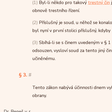
(1)
Byl-li někdo pro takový
trestný čin
j
obnově trestního řízení.
(2)
Příslušný je soud, u něhož se konal
byl nyní v první stolici příslušný, kdy
(3)
Sbíhá-li se s činem uvedeným v § 1 t
odsouzen, vysloví soud za tento jiný čin
učiněnému.
§ 3.
#
Tento zákon nabývá účinnosti dnem vyhl
obrany.
Dr. Beneš v. r.