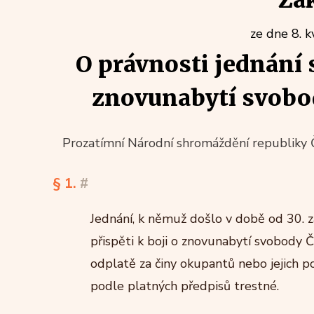
Zá
ze dne 8. 
O právnosti jednání 
znovunabytí svobod
Prozatímní Národní shromáždění republiky 
§ 1.
#
Jednání, k němuž došlo v době od 30. z
přispěti k boji o znovunabytí svobody 
odplatě za činy okupantů nebo jejich po
podle platných předpisů trestné.