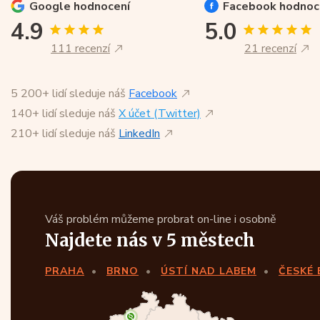
Google
hodnocení
Facebook
hodnoc
4.9
5.0
111 recenzí
21 recenzí
5 200+ lidí sleduje náš
Facebook
140+ lidí sleduje náš
X účet (Twitter)
210+ lidí sleduje náš
LinkedIn
Váš problém můžeme probrat on-line i osobně
Najdete nás v 5 městech
PRAHA
BRNO
ÚSTÍ NAD LABEM
ČESKÉ 