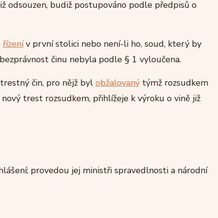
iž odsouzen, budiž postupováno podle předpisů o
o
řízení
v první stolici nebo není-li ho, soud, který by
by bezprávnost činu nebyla podle § 1 vyloučena.
restný čin, pro nějž byl
obžalovaný
týmž rozsudkem
 nový trest rozsudkem, přihlížeje k výroku o vině již
ášení; provedou jej ministři spravedlnosti a národní