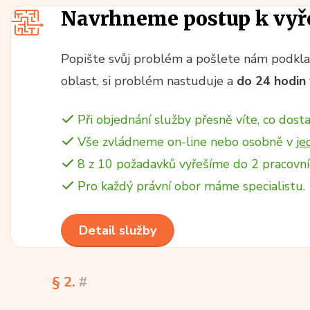
Navrhneme postup k vyř
Popište svůj problém a pošlete nám podklad
oblast, si problém nastuduje a
do 24 hodin
Při objednání služby přesně víte, co dosta
Vše zvládneme on-line nebo osobně v
je
8 z 10 požadavků vyřešíme do 2 pracovní
Pro každý právní obor máme specialistu.
Detail služby
§ 2.
#