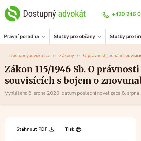
+420 246 0
Právní poradna
Služby pro občany
Služby pro fi
Dostupnyadvokat.cz
Zákony
O právnosti jednání souvisí
Zákon 115/1946 Sb. O právnosti
souvisících s bojem o znovuna
Čechů a Slováků.
Vyhlášení: 8. srpna 2026, datum poslední novelizace 8. srpn
Stáhnout PDF
Tisk