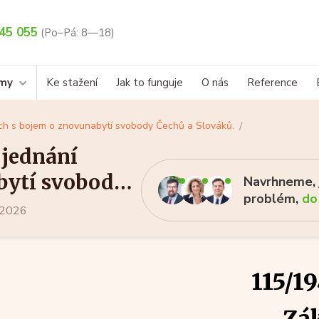
45 055
(Po–Pá: 8—18)
rmy
Ke stažení
Jak to funguje
O nás
Reference
cích s bojem o znovunabytí svobody Čechů a Slováků.
 jednání
bytí svobody
Navrhneme, j
problém,
do
a 2026
115/19