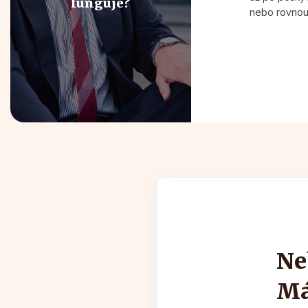
funguje?
nebo rovnou 
Ne
Má