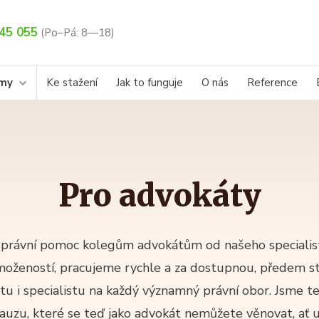
45 055
(Po–Pá: 8—18)
rmy
Ke stažení
Jak to funguje
O nás
Reference
Pro advokáty
 právní pomoc kolegům advokátům od našeho specialist
možeností, pracujeme rychle a za dostupnou, předem s
u i specialistu na každý významný právní obor. Jsme t
auzu, které se teď jako advokát nemůžete věnovat, ať 