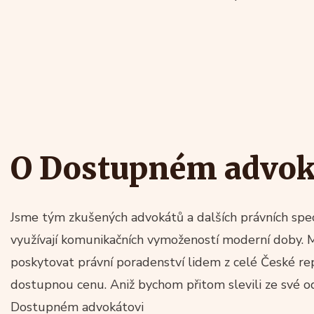
O Dostupném advok
Jsme tým zkušených advokátů a dalších právních speci
využívají komunikačních vymožeností moderní doby. 
poskytovat právní poradenství lidem z celé České re
dostupnou cenu. Aniž bychom přitom slevili ze své od
Dostupném advokátovi