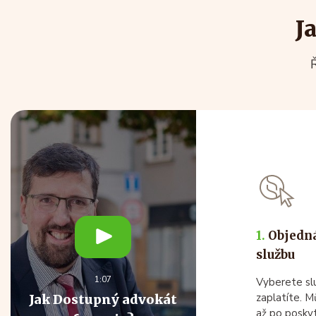
J
Ř
1.
Objedná
službu
1:07
Vyberete sl
zaplatíte. M
Jak Dostupný advokát
až po poskyt