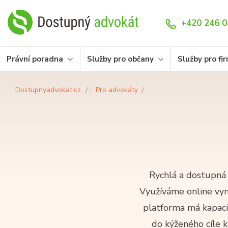
+420 246 0
Právní poradna
Služby pro občany
Služby pro fi
Dostupnyadvokat.cz
Pro advokáty
Rychlá a dostupná
Využíváme online vy
platforma má kapacit
do kýženého cíle k