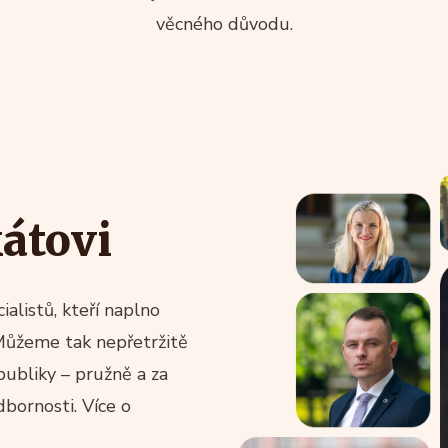
věcného důvodu.
átovi
alistů, kteří naplno
Můžeme tak nepřetržitě
publiky – pružně a za
bornosti. Více o