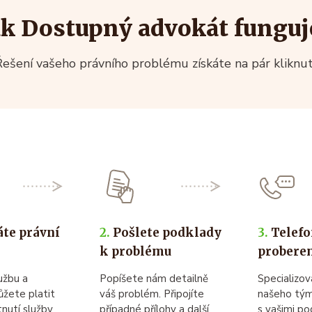
ak Dostupný advokát funguj
ešení vašeho právního problému získáte na pár kliknut
te právní
2.
Pošlete podklady
3.
Telefo
k problému
probere
užbu a
Popíšete nám detailně
Specializo
ůžete platit
váš problém. Připojíte
našeho tým
nutí služby
případné přílohy a další
s vašimi po