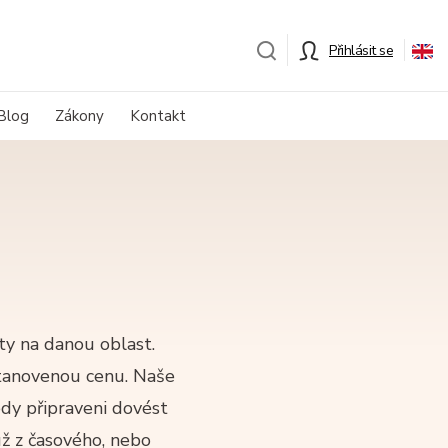
Přihlásit se
Blog
Zákony
Kontakt
y na danou oblast.
tanovenou cenu. Naše
edy připraveni dovést
už z časového, nebo