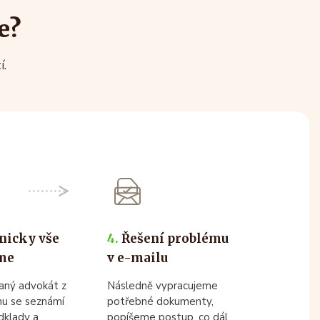
e?
í.
nicky vše
4.
Řešení problému
me
v e-mailu
vaný advokát z
Následně vypracujeme
u se seznámí
potřebné dokumenty,
dklady a
popíšeme postup, co dál.