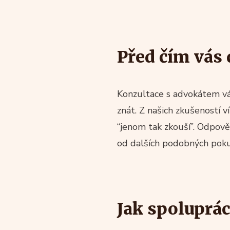
Před čím vás
Konzultace s advokátem vás
znát. Z našich zkušeností 
“jenom tak zkouší”. Odpově
od dalších podobných poku
Jak spoluprá