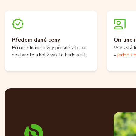
Předem dané ceny
On-line 
Při objednání služby přesně víte, co
Vše zvlád
dostanete a kolik vás to bude stát.
v
jedné z n