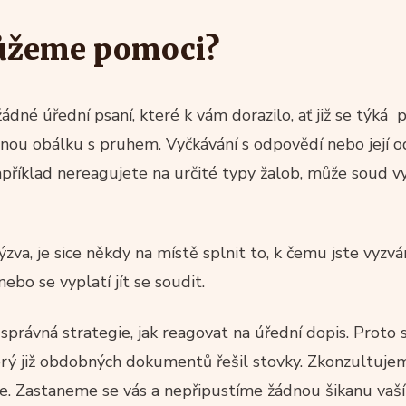
ůžeme pomoci?
dné úřední psaní, které k vám dorazilo, ať již se týká 
jinou obálku s pruhem. Vyčkávání s odpovědí nebo její
říklad nereagujete na určité typy žalob, může soud vy
zva, je sice někdy na místě splnit to, k čemu jste vyzván
ebo se vyplatí jít se soudit.
správná strategie, jak reagovat na úřední dopis. Proto s
rý již obdobných dokumentů řešil stovky. Zkonzultuj
e. Zastaneme se vás a nepřipustíme žádnou šikanu vaší