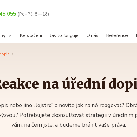
45 055
(Po–Pá: 8—18)
rmy
Ke stažení
Jak to funguje
O nás
Reference
dopis
eakce na úřední dop
pis nebo jiné „lejstro“ a nevíte jak na ně reagovat? Obrá
u výzvou? Potřebujete zkonzultovat strategii v úředním
vám, na čem jste, a budeme bránit vaše práva.