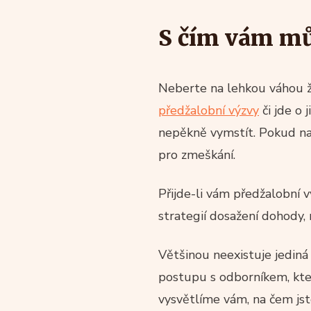
S čím vám m
Neberte na lehkou váhou žá
předžalobní výzvy
či jde o 
nepěkně vymstít. Pokud nap
pro zmeškání.
Přijde-li vám předžalobní vý
strategií dosažení dohody, n
Většinou neexistuje jediná 
postupu s odborníkem, kte
vysvětlíme vám, na čem jst