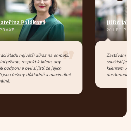
ateřina Poláková
JUDr. Ja
 PRAXE
20 LET PR
ráci kladu největší důraz na empatii,
Zastávám kla
lní přístup, respekt k lidem, aby
součástí je 
tili podporu a byli si jistí, že jejich
klientem. Js
sti jsou řešeny důkladně a maximálně
dosáhnout i 
nálně.