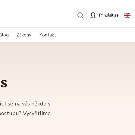
Přihlásit se
Blog
Zákony
Kontakt
is
til se na vás někdo s
 postupu? Vysvětlíme