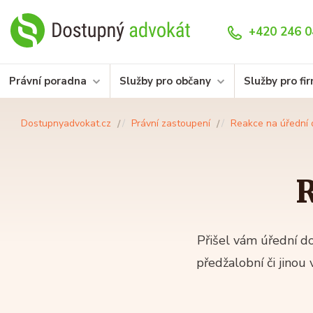
+420 246 0
Právní poradna
Služby pro občany
Služby pro fi
Dostupnyadvokat.cz
Právní zastoupení
Reakce na úřední 
R
Přišel vám úřední do
předžalobní či jino