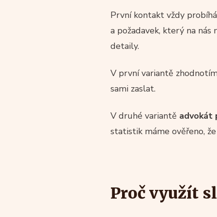
První kontakt vždy probíh
a požadavek, který na nás 
detaily.
V první variantě zhodnotí
sami zaslat.
V druhé variantě
advokát p
statistik máme ověřeno, že
Proč využít 