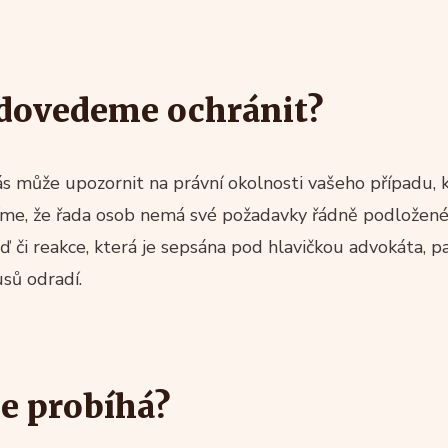
 dovedeme ochránit?
 může upozornit na právní okolnosti vašeho případu, k
víme, že řada osob nemá své požadavky řádně podložen
ď či reakce, která je sepsána pod hlavičkou advokáta, p
sů odradí.
ce probíhá?