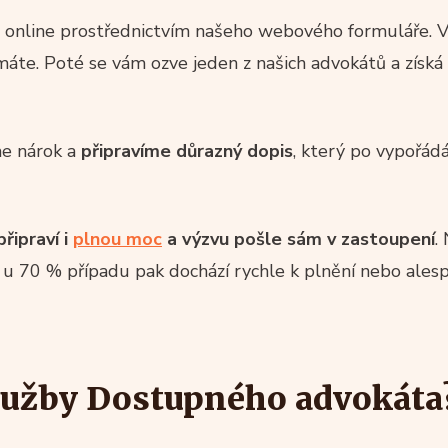
á online prostřednictvím našeho webového formuláře. V
máte. Poté se vám ozve jeden z našich advokátů a získá
me nárok a
připravíme důrazný dopis
, který po vypořád
řipraví i
plnou moc
a výzvu pošle sám v zastoupení
.
 u 70 % případu pak dochází rychle k plnění nebo ales
služby Dostupného advokáta