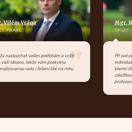
. Vilém Vrána
Mgr. K
LET PRAXE
19 LET
u naslouchat vašim potřebám a vcítit
Při své p
 vaší situace, takže vám poskytnu
individuá
nalizovanou radu i řešení šité na míru.
klienti cí
záležito
profesio