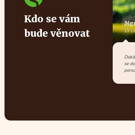
Kdo se vám
Mgr
bude věnovat
13 
Dokáž
se do
perso