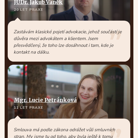
JUDr. Jakub Vaněk
20 LET PRAXE
Zastávám klasické pojetí advokacie, jehož součástí je
důvěra mezi advokátem a klientem. Jsem
přesvědčený, že toho lze dosáhnout i tam, kde je
kontakt na dálku.
Mgr. Lucie Petránková
11 LET PRAXE
Smlouva má podle zákona odrážet vůli smluvních
stran. My jsme tu od toho, aby byla ještě k tomu