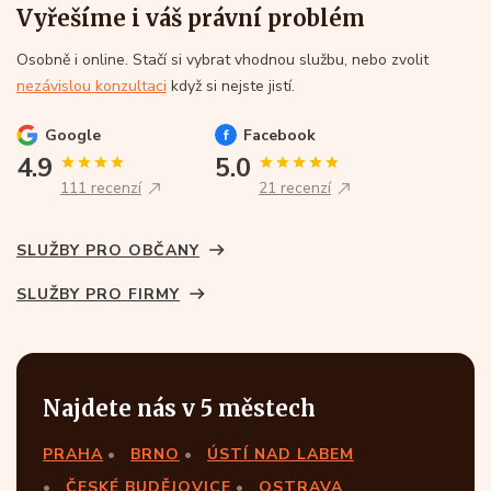
Vyřešíme i váš právní problém
Osobně i online. Stačí si vybrat vhodnou službu, nebo zvolit
nezávislou konzultaci
když si nejste jistí.
Google
Facebook
4.9
5.0
111 recenzí
21 recenzí
SLUŽBY PRO OBČANY
SLUŽBY PRO FIRMY
Najdete nás v 5 městech
PRAHA
BRNO
ÚSTÍ NAD LABEM
ČESKÉ BUDĚJOVICE
OSTRAVA