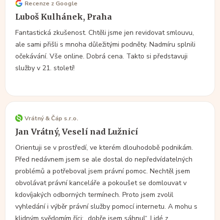
Recenze z Google
Luboš Kulhánek, Praha
Fantastická zkušenost. Chtěli jsme jen revidovat smlouvu,
ale sami přišli s mnoha důležitými podněty. Nadmíru splnili
očekávání. Vše online. Dobrá cena. Takto si představuji
služby v 21. století!
Vrátný & Čáp s.r.o.
Jan Vrátný, Veselí nad Lužnicí
Orientuji se v prostředí, ve kterém dlouhodobě podnikám.
Před nedávnem jsem se ale dostal do nepředvídatelných
problémů a potřeboval jsem právní pomoc. Nechtěl jsem
obvolávat právní kanceláře a pokoušet se domlouvat v
kdovíjakých odborných termínech. Proto jsem zvolil
vyhledání i výběr právní služby pomocí internetu. A mohu s
klidným svědomím říci: „dobře jsem sáhnul“. Lidé z