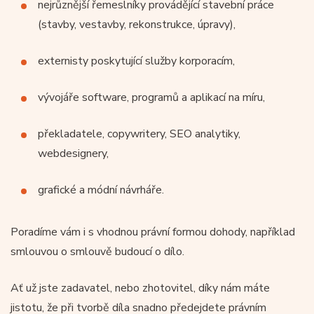
nejrůznější řemeslníky provádějící stavební práce
(stavby, vestavby, rekonstrukce, úpravy),
externisty poskytující služby korporacím,
vývojáře software, programů a aplikací na míru,
překladatele, copywritery, SEO analytiky,
webdesignery,
grafické a módní návrháře.
Poradíme vám i s vhodnou právní formou dohody, například
smlouvou o smlouvě budoucí o dílo.
Ať už jste zadavatel, nebo zhotovitel, díky nám máte
jistotu, že při tvorbě díla snadno předejdete právním