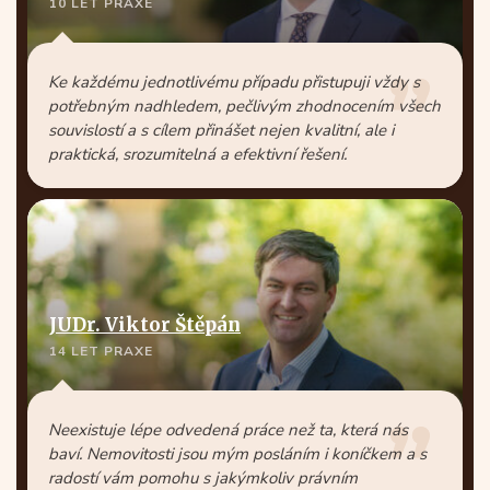
10 LET PRAXE
Ke každému jednotlivému případu přistupuji vždy s
potřebným nadhledem, pečlivým zhodnocením všech
souvislostí a s cílem přinášet nejen kvalitní, ale i
praktická, srozumitelná a efektivní řešení.
JUDr. Viktor Štěpán
14 LET PRAXE
Neexistuje lépe odvedená práce než ta, která nás
baví. Nemovitosti jsou mým posláním i koníčkem a s
radostí vám pomohu s jakýmkoliv právním