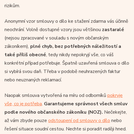
rizikům.
Anonymní vzor smlouvy o dílo ke stažení zdarma vás účinně
neochrání. Volně dostupné vzory jsou většinou
zastaralé
(nejsou zpracované v souladu s novým občanským
zákoníkem),
plné chyb, bez potřebných náležitostí a
také příliš obecné
, tedy nikdy nepokryjí vše, co váš
konkrétní případ potřebuje. Špatně uzavřená smlouva o dílo
si vybírá svou daň. Třeba v podobě neuhrazených faktur
nebo neuznaných reklamací.
Naopak smlouva vytvořená na míru od odborníků
pokryje
vše, co je potřeba
.
Garantujeme správnost všech smluv
podle nového občanského zákoníku (NOZ).
Nečekejte,
až vám zbyde pouze
odstoupení od smlouvy o dílo
nebo
řešení situace soudní cestou. Nechte si poradit raději hned.