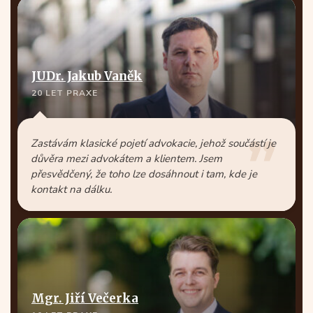
JUDr. Jakub Vaněk
20 LET PRAXE
Zastávám klasické pojetí advokacie, jehož součástí je
důvěra mezi advokátem a klientem. Jsem
přesvědčený, že toho lze dosáhnout i tam, kde je
kontakt na dálku.
Mgr. Jiří Večerka