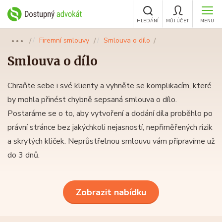
HLEDÁNÍ
MŮJ ÚČET
MENU
Firemní smlouvy
Smlouva o dílo
●●●
Smlouva o dílo
Chraňte sebe i své klienty a vyhněte se komplikacím, které
by mohla přinést chybně sepsaná smlouva o dílo.
Postaráme se o to, aby vytvoření a dodání díla proběhlo po
právní stránce bez jakýchkoli nejasností, nepřiměřených rizik
a skrytých kliček. Neprůstřelnou smlouvu vám připravíme už
do 3 dnů.
Zobrazit nabídku