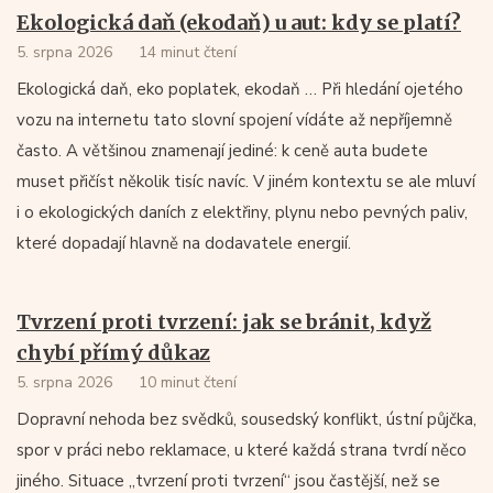
Ekologická daň (ekodaň) u aut: kdy se platí?
5. srpna 2026
14 minut čtení
Ekologická daň, eko poplatek, ekodaň … Při hledání ojetého
vozu na internetu tato slovní spojení vídáte až nepříjemně
často. A většinou znamenají jediné: k ceně auta budete
muset přičíst několik tisíc navíc. V jiném kontextu se ale mluví
i o ekologických daních z elektřiny, plynu nebo pevných paliv,
které dopadají hlavně na dodavatele energií.
Tvrzení proti tvrzení: jak se bránit, když
chybí přímý důkaz
5. srpna 2026
10 minut čtení
Dopravní nehoda bez svědků, sousedský konflikt, ústní půjčka,
spor v práci nebo reklamace, u které každá strana tvrdí něco
jiného. Situace „tvrzení proti tvrzení“ jsou častější, než se