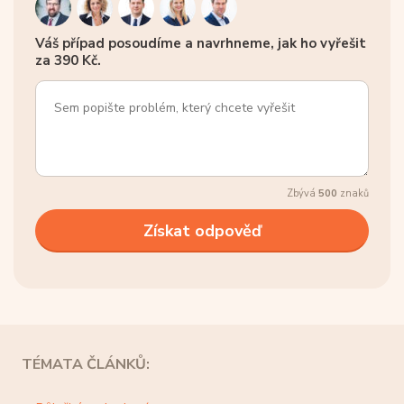
Váš případ posoudíme a navrhneme, jak ho vyřešit
za 390 Kč.
Zbývá
500
znaků
TÉMATA ČLÁNKŮ: