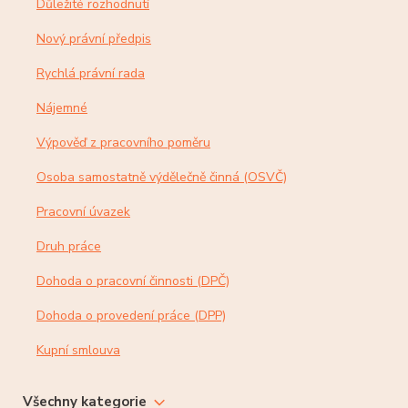
Důležité rozhodnutí
Nový právní předpis
Rychlá právní rada
Nájemné
Výpověď z pracovního poměru
Osoba samostatně výdělečně činná (OSVČ)
Pracovní úvazek
Druh práce
Dohoda o pracovní činnosti (DPČ)
Dohoda o provedení práce (DPP)
Kupní smlouva
Všechny kategorie