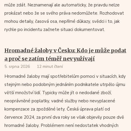
může zdát. Neznamenají ale automaticky, že pravdu nelze
prokázat nebo že se svého práva nedomůžete. Rozhodovat
mohou detaily, časová osa, nepřímé důkazy, svědci i to, jak
rychle po incidentu začnete situaci dokumentovat.
Hromadné žaloby v Česku: Kdo je může podat
a proč se zatím téměř nevyužívají
5. srpna 2026
12 minut čtení
Hromadné žaloby mají spotřebitelům pomoci v situacích, kdy
stejným nebo podobným jednáním podnikatele utrpělo újmu
větší množství lidí. Typicky může jít o nedodané zboží,
neoprávněné poplatky, vadné služby nebo nevyplacené
kompenzace za zpožděné lety. Česká úprava platí od
července 2024, za první dva roky se však objevily pouze dvě
hromadné žaloby. Problémem není nedostatek vhodných