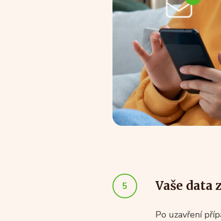
Vaše data 
5
Po uzavření př