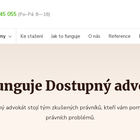
45 055
(Po–Pá: 8—18)
rmy
Ke stažení
Jak to funguje
O nás
Reference
funguje Dostupný adv
ý advokát stojí tým zkušených právníků, kteří vám po
právních problémů.