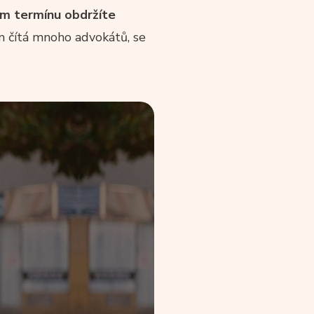
ém termínu obdržíte
m čítá mnoho advokátů, se