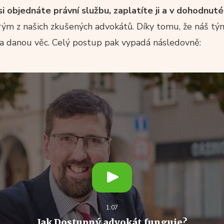
 objednáte právní službu, zaplatíte ji a v dohodnut
ým z našich zkušených advokátů. Díky tomu, že náš tý
na danou věc. Celý postup pak vypadá následovně:
1:07
Jak Dostupný advokát funguje?