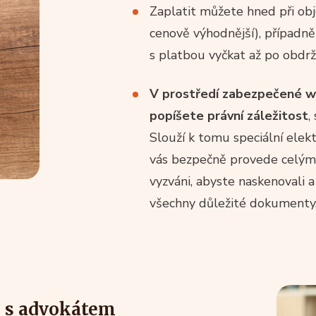
Zaplatit můžete hned při obj
cenově výhodnější), případn
s platbou vyčkat až po obdr
V prostředí zabezpečené w
popíšete právní záležitost
,
Slouží k tomu speciální elekt
vás bezpečně provede celý
vyzváni, abyste naskenovali a
všechny důležité dokumenty, k
i s advokátem