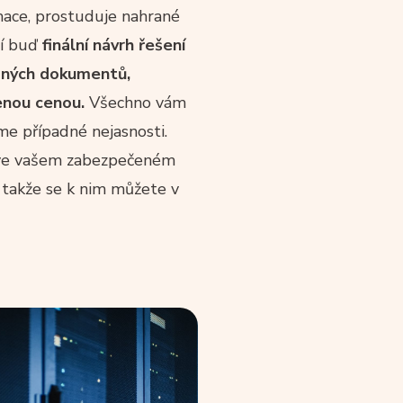
mace, prostuduje nahrané
ní buď
finální návrh řešení
bných dokumentů,
enou cenou.
Všechno vám
me případné nejasnosti.
 ve vašem zabezpečeném
takže se k nim můžete v