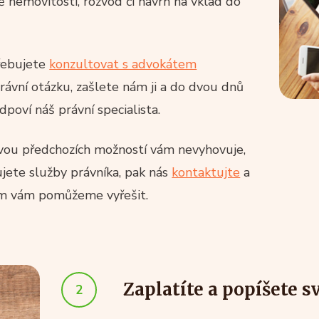
ě nemovitosti, rozvod či návrh na vklad do
řebujete
konzultovat s advokátem
rávní otázku, zašlete nám ji a do dvou dnů
dpoví náš právní specialista.
vou předchozích možností vám nevyhovuje,
jete služby právníka, pak nás
kontaktujte
a
m vám pomůžeme vyřešit.
Zaplatíte a popíšete s
2