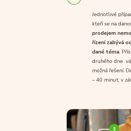
Jednotlivé příp
kteří se na danou
prodejem nemov
řízení zabývá od
dané téma
. Př
druhého dne vám
možná řešení. D
– 40 minut, v zá