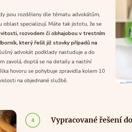
ady jsou rozděleny dle tématu advokátům,
 oblast specializují. Máte tak jistotu, že se
itosti, rozvodem či obhajobou v trestním
borník, který řešil již stovky případů na
íslušný advokát podklady nastuduje a do
 zavolá, doptá se na detaily a nastíní
élka hovoru se pohybuje zpravidla kolem 10
vislosti na objednané službě.
Vypracované řešení d
4