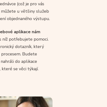
ednávce (což je pro vás
ě můžete u většiny služeb
žení objednaného výstupu.
ebové aplikace nám
 s níž potřebujete pomoci.
ronický dotazník, který
m procesem. Budete
 nahráli do aplikace
teré se věci týkají.