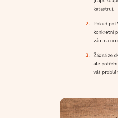
(např. koup
katastru).
Pokud pot
konkrétní p
vám na ni o
Žádná ze d
ale potřebu
váš problé