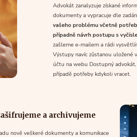
Advokát zanalyzuje získané infor
dokumenty a vypracuje dle zadá
vašeho problému včetně potře
případně návrh postupu s vyčísl
zašleme e-mailem a rádi vysvětlí
Výstupy navíc zůstanou uložené
účtu na webu Dostupný advokát, 
případě potřeby kdykoli vracet.
zašifrujeme a archivujeme
ípadu nově veškeré dokumenty a komunikace