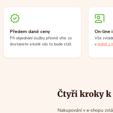
Předem dané ceny
On-line 
Při objednání služby přesně víte, co
Vše zvlád
dostanete a kolik vás to bude stát.
v
jedné z n
Čtyři kroky 
Nakupování v e-shopu zvlád