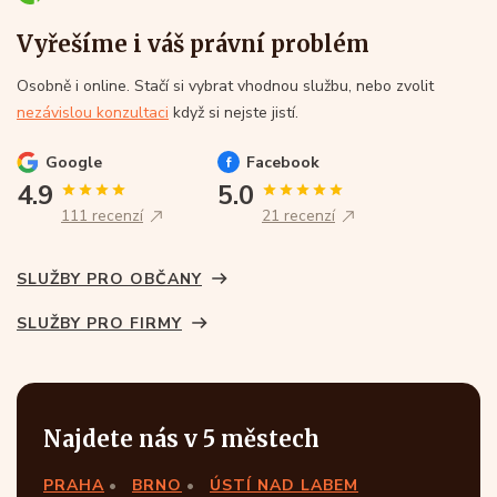
Vyřešíme i váš právní problém
Osobně i online. Stačí si vybrat vhodnou službu, nebo zvolit
nezávislou konzultaci
když si nejste jistí.
Google
Facebook
4.9
5.0
111 recenzí
21 recenzí
SLUŽBY PRO OBČANY
SLUŽBY PRO FIRMY
Najdete nás v 5 městech
PRAHA
BRNO
ÚSTÍ NAD LABEM