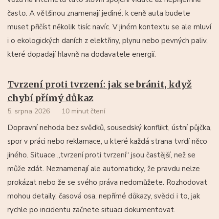
často. A většinou znamenají jediné: k ceně auta budete
muset přičíst několik tisíc navíc. V jiném kontextu se ale mluví
i o ekologických daních z elektřiny, plynu nebo pevných paliv,
které dopadají hlavně na dodavatele energií.
Tvrzení proti tvrzení: jak se bránit, když
chybí přímý důkaz
5. srpna 2026
10 minut čtení
Dopravní nehoda bez svědků, sousedský konflikt, ústní půjčka,
spor v práci nebo reklamace, u které každá strana tvrdí něco
jiného. Situace „tvrzení proti tvrzení“ jsou častější, než se
může zdát. Neznamenají ale automaticky, že pravdu nelze
prokázat nebo že se svého práva nedomůžete. Rozhodovat
mohou detaily, časová osa, nepřímé důkazy, svědci i to, jak
rychle po incidentu začnete situaci dokumentovat.