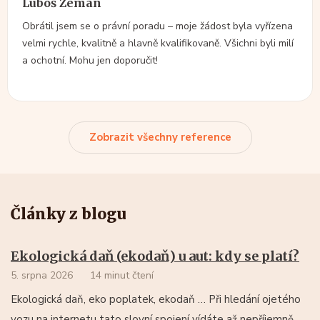
Luboš Zeman
Obrátil jsem se o právní poradu – moje žádost byla vyřízena
velmi rychle, kvalitně a hlavně kvalifikovaně. Všichni byli milí
a ochotní. Mohu jen doporučit!
Zobrazit všechny reference
Články z blogu
Ekologická daň (ekodaň) u aut: kdy se platí?
5. srpna 2026
14 minut čtení
Ekologická daň, eko poplatek, ekodaň … Při hledání ojetého
vozu na internetu tato slovní spojení vídáte až nepříjemně