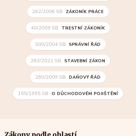
262/2006 SB.
ZÁKONÍK PRÁCE
40/2009 SB.
TRESTNÍ ZÁKONÍK
500/2004 SB.
SPRÁVNÍ ŘÁD
283/2021 SB.
STAVEBNÍ ZÁKON
280/2009 SB.
DAŇOVÝ ŘÁD
155/1995 SB.
O DŮCHODOVÉM POJIŠTĚNÍ
Zákony podle oblastí