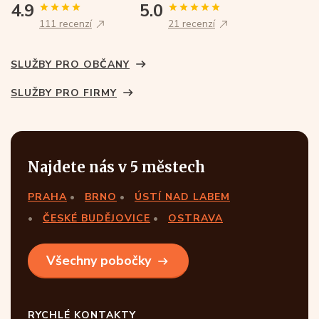
4.9
5.0
111 recenzí
21 recenzí
SLUŽBY PRO OBČANY
SLUŽBY PRO FIRMY
Najdete nás v 5 městech
PRAHA
BRNO
ÚSTÍ NAD LABEM
ČESKÉ BUDĚJOVICE
OSTRAVA
Všechny pobočky
RYCHLÉ KONTAKTY