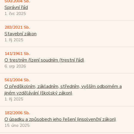
500/2004 Sb.
Správní řád
1. čvc 2025
283/2021 Sb.
Stavební zákon
1. říj 2025
141/1961 Sb.
O trestním řízení soudním (trestní řád)
6. srp 2026
561/2004 Sb.
O předškolním, základním, středním, vyšším odborném a
jiném vzdělávání (školský zákon)
1. říj 2025
182/2006 Sb.
O úpadku a způsobech jeho řešení (insolvenční zákon)
15. úno 2025