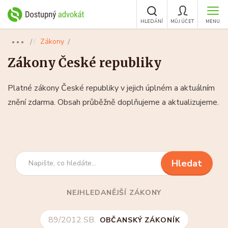
HLEDÁNÍ
MŮJ ÚČET
MENU
Zákony
●●●
Zákony České republiky
Platné zákony České republiky v jejich úplném a aktuálním
znění zdarma. Obsah průběžně doplňujeme a aktualizujeme.
Hledání
Hledat
v
zákonech
NEJHLEDANĚJŠÍ ZÁKONY
89/2012 SB.
OBČANSKÝ ZÁKONÍK