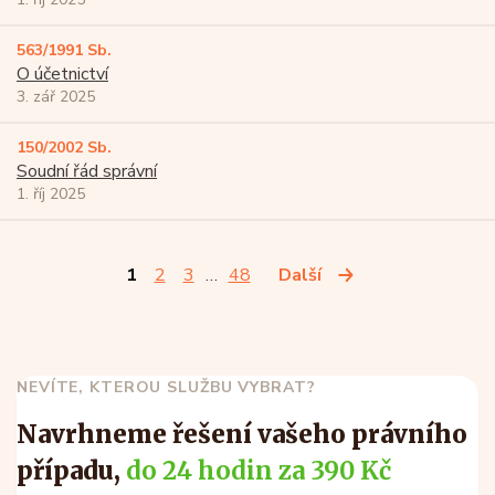
563/1991 Sb.
O účetnictví
3. zář 2025
150/2002 Sb.
Soudní řád správní
1. říj 2025
1
2
3
…
48
Další
NEVÍTE, KTEROU SLUŽBU VYBRAT?
Navrhneme řešení vašeho právního
případu,
do 24 hodin za 390 Kč