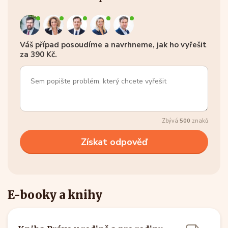
Váš případ posoudíme a navrhneme, jak ho vyřešit
za 390 Kč.
Zbývá
500
znaků
E-booky a knihy