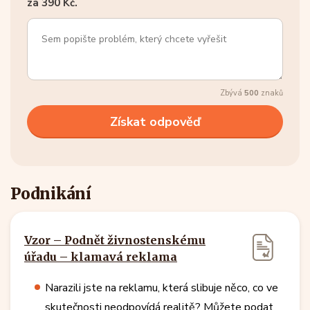
za 390 Kč.
Zbývá
500
znaků
Podnikání
Vzor – Podnět živnostenskému
úřadu – klamavá reklama
Narazili jste na reklamu, která slibuje něco, co ve
skutečnosti neodpovídá realitě? Můžete podat