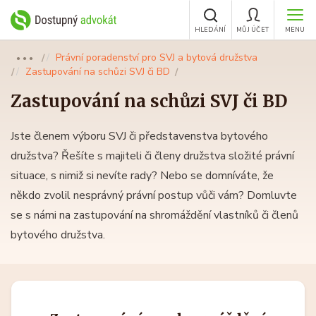
HLEDÁNÍ
MŮJ ÚČET
MENU
Právní poradenství pro SVJ a bytová družstva
●●●
Zastupování na schůzi SVJ či BD
Zastupování na schůzi SVJ či BD
Jste členem výboru SVJ či představenstva bytového
družstva? Řešíte s majiteli či členy družstva složité právní
situace, s nimiž si nevíte rady? Nebo se domníváte, že
někdo zvolil nesprávný právní postup vůči vám? Domluvte
se s námi na zastupování na shromáždění vlastníků či členů
bytového družstva.