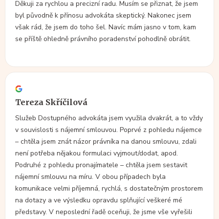
Děkuji za rychlou a precizní radu. Musím se přiznat, že jsem
byl původně k přínosu advokáta skeptický. Nakonec jsem
však rád, že jsem do toho šel. Navíc mám jasno v tom, kam
se příště ohledně právního poradenství pohodlně obrátit.
Tereza Skříčilová
Služeb Dostupného advokáta jsem využila dvakrát, a to vždy
v souvislosti s nájemní smlouvou. Poprvé z pohledu nájemce
– chtěla jsem znát názor právníka na danou smlouvu, zdali
není potřeba nějakou formulaci vyjmout/dodat, apod.
Podruhé z pohledu pronajímatele – chtěla jsem sestavit
nájemní smlouvu na míru. V obou případech byla
komunikace velmi příjemná, rychlá, s dostatečným prostorem
na dotazy a ve výsledku opravdu splňující veškeré mé
představy. V neposlední řadě oceňuji, že jsme vše vyřešili