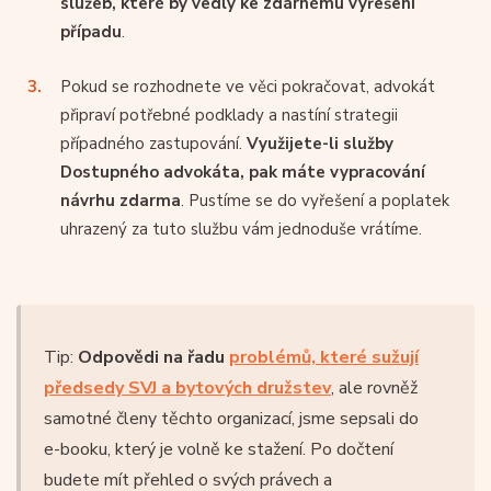
služeb, které by vedly ke zdárnému vyřešení
případu
.
Pokud se rozhodnete ve věci pokračovat, advokát
připraví potřebné podklady a nastíní strategii
případného zastupování.
Využijete-li služby
Dostupného advokáta, pak máte vypracování
návrhu zdarma
. Pustíme se do vyřešení a poplatek
uhrazený za tuto službu vám jednoduše vrátíme.
Tip:
Odpovědi na řadu
problémů, které sužují
předsedy SVJ a bytových družstev
, ale rovněž
samotné členy těchto organizací, jsme sepsali do
e-booku, který je volně ke stažení. Po dočtení
budete mít přehled o svých právech a