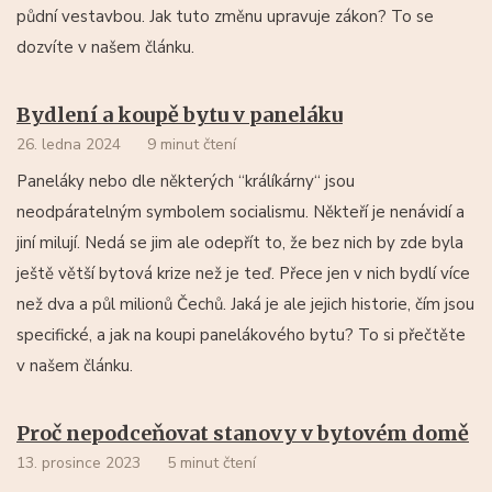
půdní vestavbou. Jak tuto změnu upravuje zákon? To se
dozvíte v našem článku.
Bydlení a koupě bytu v paneláku
26. ledna 2024
9 minut čtení
Paneláky nebo dle některých “králíkárny“ jsou
neodpáratelným symbolem socialismu. Někteří je nenávidí a
jiní milují. Nedá se jim ale odepřít to, že bez nich by zde byla
ještě větší bytová krize než je teď. Přece jen v nich bydlí více
než dva a půl milionů Čechů. Jaká je ale jejich historie, čím jsou
specifické, a jak na koupi panelákového bytu? To si přečtěte
v našem článku.
Proč nepodceňovat stanovy v bytovém domě
13. prosince 2023
5 minut čtení