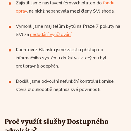
Zajistili jsme nastavení férových plateb do
fondu
oprav
, na nichž nepanovala mezi členy SVJ shoda.
Vymohli jsme majitelům bytů na Praze 7 pokuty na
SVJ za
nedodání vyúčtování
.
Klientovi z Blanska jsme zajistili přístup do
informačního systému družstva, který mu byl
protiprávně odepírán.
Docílili jsme odvolání nefunkční kontrolní komise,
která dlouhodobě neplnila své povinnosti.
Proč využít služby Dostupného