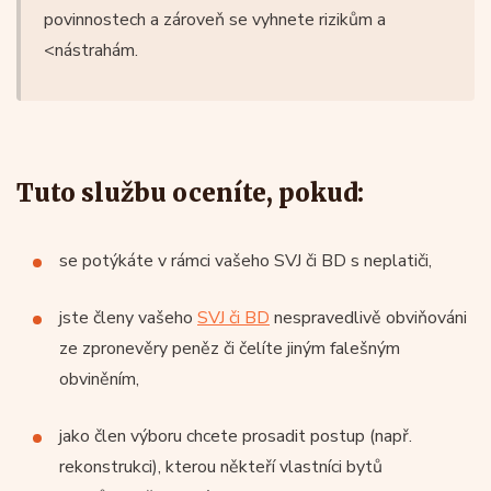
povinnostech a zároveň se vyhnete rizikům a
<nástrahám.
Tuto službu oceníte, pokud:
se potýkáte v rámci vašeho SVJ či BD s neplatiči,
jste členy vašeho
SVJ či BD
nespravedlivě obviňováni
ze zpronevěry peněz či čelíte jiným falešným
obviněním,
jako člen výboru chcete prosadit postup (např.
rekonstrukci), kterou někteří vlastníci bytů