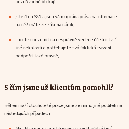
bezdůvodně blokují,
jste člen SVJ a jsou vám upírána práva na informace,
na něž máte ze zákona nárok,
chcete upozornit na nesprávně vedené účetnictví či
jiné nekalosti a potřebujete svá faktická tvrzení
podpořit také právně,
S čím jsme už klientům pomohli?
Během naší dlouholeté praxe jsme se mimo jiné podíleli na
následujících případech:
Navrhli jsme a pomohli jsme prosadit prohlášení