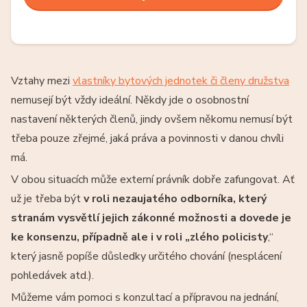
Vztahy mezi
vlastníky bytových jednotek či členy družstva
nemusejí být vždy ideální. Někdy jde o osobnostní
nastavení některých členů, jindy ovšem někomu nemusí být
třeba pouze zřejmé, jaká práva a povinnosti v danou chvíli
má.
V obou situacích může externí právník dobře zafungovat. Ať
už je třeba být
v
roli nezaujatého odborníka, který
stranám vysvětlí jejich zákonné možnosti a dovede je
ke konsenzu, případně ale i v roli „zlého policisty
,“
který jasně popíše důsledky určitého chování (nesplácení
pohledávek atd.).
Můžeme vám pomoci s konzultací a přípravou na jednání,