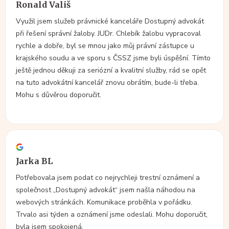
Ronald Vališ
Využil jsem služeb právnické kanceláře Dostupný advokát
při řešení správní žaloby. JUDr. Chlebík žalobu vypracoval
rychle a dobře, byl se mnou jako můj právní zástupce u
krajského soudu a ve sporu s ČSSZ jsme byli úspěšní. Tímto
ještě jednou děkuji za seriózní a kvalitní služby, rád se opět
na tuto advokátní kancelář znovu obrátím, bude-li třeba.
Mohu s důvěrou doporučit.
Jarka BL
Potřebovala jsem podat co nejrychleji trestní oznámení a
společnost „Dostupný advokát“ jsem našla náhodou na
webových stránkách. Komunikace proběhla v pořádku.
Trvalo asi týden a oznámení jsme odeslali. Mohu doporučit,
byla jsem spokojená.