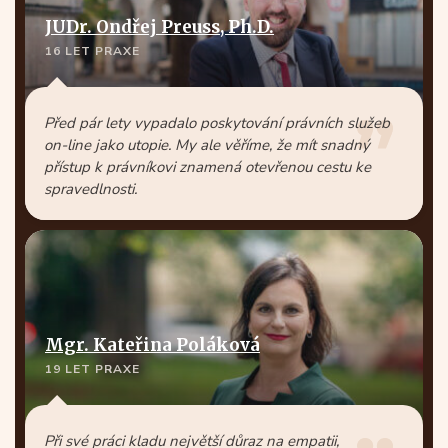
JUDr. Ondřej Preuss, Ph.D.
16 LET PRAXE
Před pár lety vypadalo poskytování právních služeb
on-line jako utopie. My ale věříme, že mít snadný
přístup k právníkovi znamená otevřenou cestu ke
spravedlnosti.
Mgr. Kateřina Poláková
19 LET PRAXE
Při své práci kladu největší důraz na empatii,