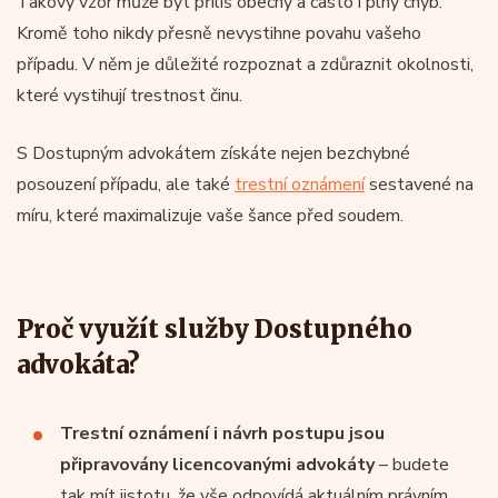
Takový vzor může být příliš obecný a často i plný chyb.
Kromě toho nikdy přesně nevystihne povahu vašeho
případu. V něm je důležité rozpoznat a zdůraznit okolnosti,
které vystihují trestnost činu.
S Dostupným advokátem získáte nejen bezchybné
posouzení případu, ale také
trestní oznámení
sestavené na
míru, které maximalizuje vaše šance před soudem.
Proč využít služby Dostupného
advokáta?
Trestní oznámení i návrh postupu jsou
připravovány licencovanými advokáty
– budete
tak mít jistotu, že vše odpovídá aktuálním právním