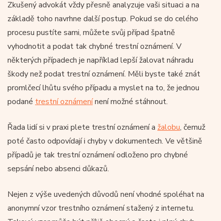
Zkušený advokát vždy přesně analyzuje vaši situaci a na
základě toho navrhne další postup. Pokud se do celého
procesu pustíte sami, můžete svůj případ špatně
vyhodnotit a podat tak chybné trestní oznámení. V
některých případech je například lepší žalovat náhradu
škody než podat trestní oznámení. Měli byste také znát
promlčecí lhůtu svého případu a myslet na to, že jednou
podané
trestní oznámení
není možné stáhnout.
Řada lidí si v praxi plete trestní oznámení a
žalobu
, čemuž
poté často odpovídají i chyby v dokumentech. Ve většině
případů je tak trestní oznámení odloženo pro chybné
sepsání nebo absenci důkazů.
Nejen z výše uvedených důvodů není vhodné spoléhat na
anonymní vzor trestního oznámení stažený z internetu.