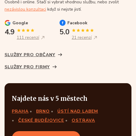
Osobně i online. Stačí si vybrat vhodnou službu, nebo zvolit
nezávislou konzultaci
když si nejste jistí.
Google
Facebook
4.9
5.0
111 recenzí
21 recenzí
SLUŽBY PRO OBČANY
SLUŽBY PRO FIRMY
Najdete nás v 5 městech
PRAHA
BRNO
ÚSTÍ NAD LABEM
ČESKÉ BUDĚJOVICE
OSTRAVA