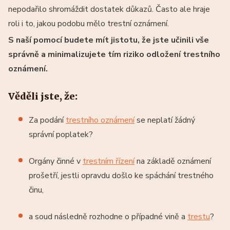
nepodařilo shromáždit dostatek důkazů. Často ale hraje
roli i to, jakou podobu mělo trestní oznámení.
S naší pomocí budete mít jistotu, že jste učinili vše
správně a minimalizujete tím riziko odložení trestního
oznámení.
Věděli jste, že:
Za podání
trestního oznámení
se neplatí žádný
správní poplatek?
Orgány činné v
trestním řízení
na základě oznámení
prošetří, jestli opravdu došlo ke spáchání trestného
činu,
a soud následně rozhodne o případné vině a
trestu
?