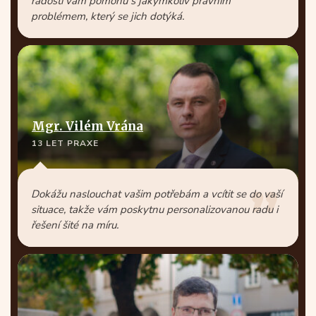
radostí vám pomohu s jakýmkoliv právním
problémem, který se jich dotýká.
Mgr. Vilém Vrána
13 LET PRAXE
Dokážu naslouchat vašim potřebám a vcítit se do vaší
situace, takže vám poskytnu personalizovanou radu i
řešení šité na míru.