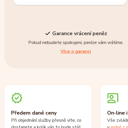
Garance vrácení peněz
Pokud nebudete spokojeni, peníze vám vrátíme.
Více o garanci
Předem dané ceny
On-line 
Při objednání služby přesně víte, co
Vše zvlád
dostanete a kolik vás to bude stát.
v
jedné z n