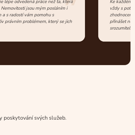
je lépe odvedená práce než ta, která
Ke každému j
. Nemovitosti jsou mým posláním i
vždy s potř
 a s radostí vám pomohu s
zhodnocením 
iv právním problémem, který se jich
přinášet neje
srozumitelná 
ky poskytování svých služeb.