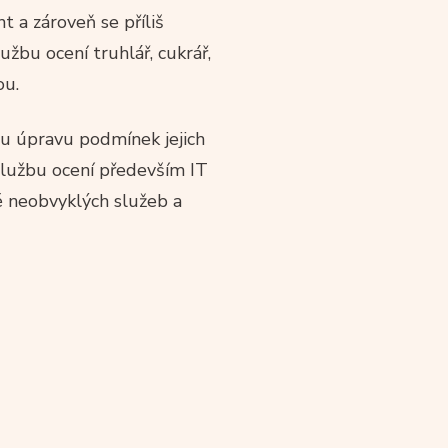
t a zároveň se příliš
užbu ocení truhlář, cukrář,
ou.
ou úpravu podmínek jejich
 službu ocení především IT
lé neobvyklých služeb a