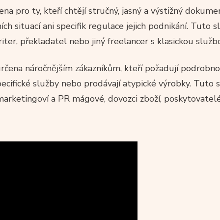
ena pro ty, kteří chtějí stručný, jasný a výstižný dokumen
h situací ani specifik regulace jejich podnikání. Tuto sl
riter, překladatel nebo jiný freelancer s klasickou služb
určena náročnějším zákazníkům, kteří požadují podrobn
pecifické služby nebo prodávají atypické výrobky. Tuto
i, marketingoví a PR mágové, dovozci zboží, poskytovate