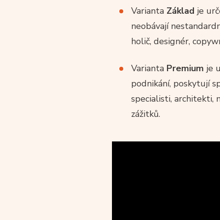
Varianta
Základ
je urč
neobávají nestandardníc
holič, designér, copyw
Varianta
Premium
je 
podnikání, poskytují s
specialisti, architekt
zážitků.