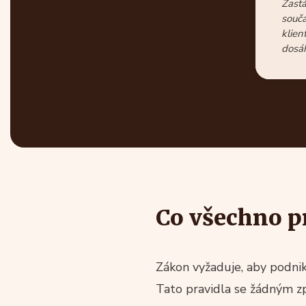
Zastá
součá
klien
dosáh
Co všechno p
Zákon vyžaduje, aby podnika
Tato pravidla se žádným z