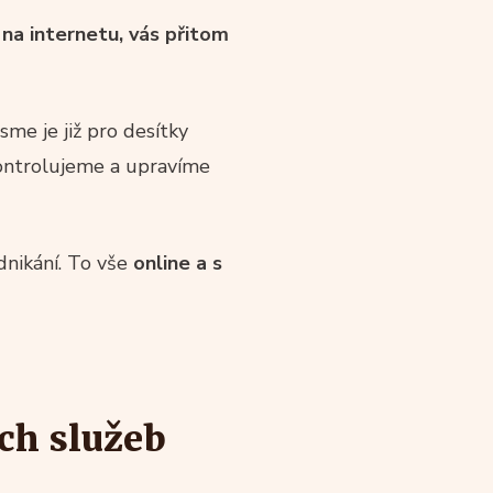
na internetu, vás přitom
me je již pro desítky
zkontrolujeme a upravíme
dnikání. To vše
online a s
ích služeb