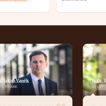
r. Jakub Vaněk
JUDr. 
LET PRAXE
14 LET