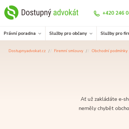
+420 246 0
Právní poradna
Služby pro občany
Služby pro fi
Dostupnyadvokat.cz
Firemní smlouvy
Obchodní podmínky
Ať už zakládáte e-s
neměly chybět obchod