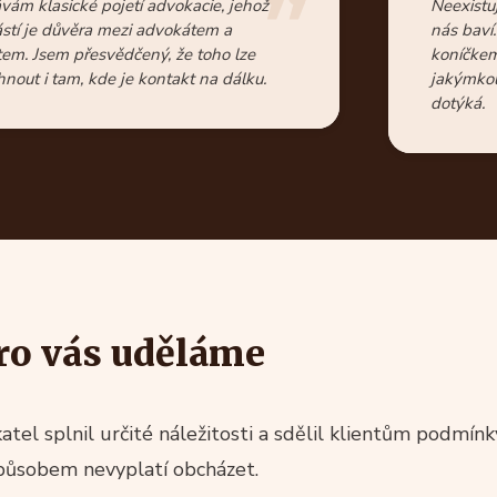
vám klasické pojetí advokacie, jehož
Neexistu
stí je důvěra mezi advokátem a
nás baví
tem. Jsem přesvědčený, že toho lze
koníčkem
nout i tam, kde je kontakt na dálku.
jakýmkol
dotýká.
ro vás uděláme
tel splnil určité náležitosti a sdělil klientům podmín
působem nevyplatí obcházet.