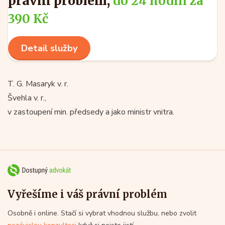
právní problém,
do 24 hodin za
390 Kč
Detail služby
T. G. Masaryk v. r.
Švehla v. r.,
v zastoupení min. předsedy a jako ministr vnitra.
Vyřešíme i váš právní problém
Osobně i online. Stačí si vybrat vhodnou službu, nebo zvolit