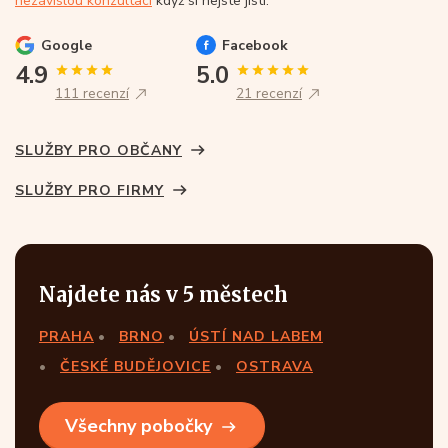
nezávislou konzultaci
když si nejste jistí.
Google
Facebook
4.9
5.0
111 recenzí
21 recenzí
SLUŽBY PRO OBČANY
SLUŽBY PRO FIRMY
Najdete nás v 5 městech
PRAHA
BRNO
ÚSTÍ NAD LABEM
ČESKÉ BUDĚJOVICE
OSTRAVA
Všechny pobočky