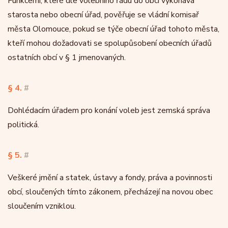
Funkcemi, které dle volebního řádu do obcí vykonává
starosta nebo obecní úřad, pověřuje se vládní komisař
města Olomouce, pokud se týče obecní úřad tohoto města,
kteří mohou dožadovati se spolupůsobení obecních úřadů
ostatních obcí v § 1 jmenovaných.
§ 4.
#
Dohlédacím úřadem pro konání voleb jest zemská správa
politická.
§ 5.
#
Veškeré jmění a statek, ústavy a fondy, práva a povinnosti
obcí, sloučených tímto zákonem, přecházejí na novou obec
sloučením vzniklou.