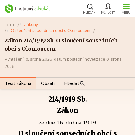
HLEDÁNÍ
MŮJ ÚČET
MENU
Zákony
●●●
O sloučení sousedních obcí s Olomoucem.
Zákon 214/1919 Sb. O sloučení sousedních
obcí s Olomoucem.
Vyhlášení: 8. srpna 2026, datum poslední novelizace 8. srpna
2026
Text zákona
Obsah
Hledat
214/1919 Sb.
Zákon
ze dne 16. dubna 1919
O sloučení sousedních obcí s