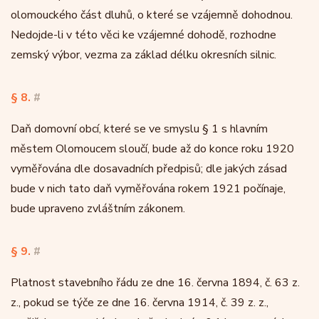
olomouckého část dluhů, o které se vzájemně dohodnou.
Nedojde-li v této věci ke vzájemné dohodě, rozhodne
zemský výbor, vezma za základ délku okresních silnic.
§ 8.
#
Daň domovní obcí, které se ve smyslu § 1 s hlavním
městem Olomoucem sloučí, bude až do konce roku 1920
vyměřována dle dosavadních předpisů; dle jakých zásad
bude v nich tato daň vyměřována rokem 1921 počínaje,
bude upraveno zvláštním zákonem.
§ 9.
#
Platnost stavebního řádu ze dne 16. června 1894, č. 63 z.
z., pokud se týče ze dne 16. června 1914, č. 39 z. z.,