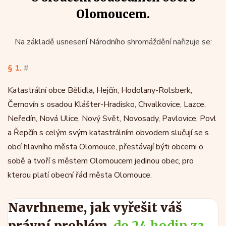
Olomoucem.
Na základě usnesení Národního shromáždění nařizuje se:
§ 1.
#
Katastrální obce Bělidla, Hejčín, Hodolany-Rolsberk,
Černovín s osadou Klášter-Hradisko, Chvalkovice, Lazce,
Neředín, Nová Ulice, Nový Svět, Novosady, Pavlovice, Povl
a Řepčín s celým svým katastrálním obvodem slučují se s
obcí hlavního města Olomouce, přestávají býti obcemi o
sobě a tvoří s městem Olomoucem jedinou obec, pro
kterou platí obecní řád města Olomouce.
Navrhneme, jak vyřešit váš
právní problém,
do 24 hodin za