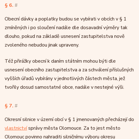
§ 6.
#
Obecní dávky a poplatky budou se vybírati v obcích v § 1
zmíněných i po sloučení nadále dle dosavadní výměry tak
dlouho, pokud na základě usnesení zastupitelstva nově
zvoleného nebudou jinak upraveny.
Též přirážky obecní k daním státním mohou býti dle
usnesení obecního zastupitelstva a za schválení příslušných
vyšších úřadů vybírány v jednotlivých částech města, jež
tvořily dosud samostatné obce, nadále v nestejné výši.
§ 7.
#
Okresní silnice v území obcí v § 1 jmenovaných přecházejí do
vlastnictví
správy města Olomouce. Za to jest město
Olomouc povinno nahraditi silničnímu výboru okresu