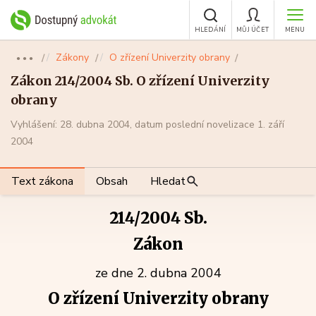
HLEDÁNÍ
MŮJ ÚČET
MENU
Zákony
O zřízení Univerzity obrany
●●●
Zákon 214/2004 Sb. O zřízení Univerzity
obrany
Vyhlášení: 28. dubna 2004, datum poslední novelizace 1. září
2004
Text zákona
Obsah
Hledat
214/2004 Sb.
Zákon
ze dne 2. dubna 2004
O zřízení Univerzity obrany