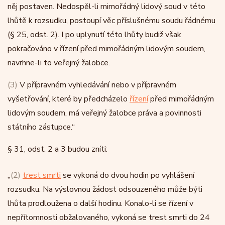
něj postaven. Nedospěl-li mimořádný lidový soud v této
lhůtě k rozsudku, postoupí věc příslušnému soudu řádnému
(§ 25, odst. 2). I po uplynutí této lhůty budiž však
pokračováno v řízení před mimořádným lidovým soudem,
navrhne-li to veřejný žalobce.
(3)
V přípravném vyhledávání nebo v přípravném
vyšetřování, které by předcházelo
řízení
před mimořádným
lidovým soudem, má veřejný žalobce práva a povinnosti
státního zástupce.“
§ 31, odst. 2 a 3 budou zníti:
„
(2)
trest smrti
se vykoná do dvou hodin po vyhlášení
rozsudku. Na výslovnou žádost odsouzeného může býti
lhůta prodloužena o další hodinu. Konalo-li se řízení v
nepřítomnosti obžalovaného, vykoná se trest smrti do 24