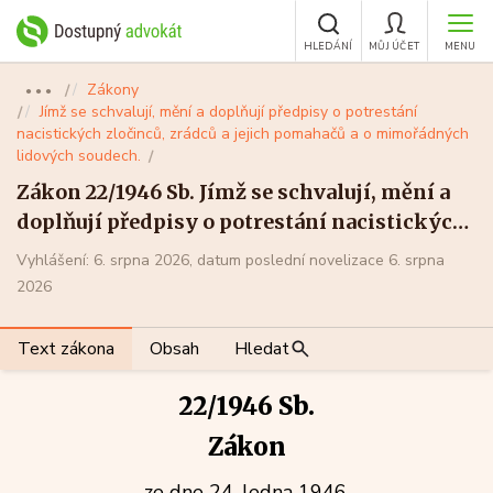
HLEDÁNÍ
MŮJ ÚČET
MENU
Zákony
●●●
Jímž se schvalují, mění a doplňují předpisy o potrestání
nacistických zločinců, zrádců a jejich pomahačů a o mimořádných
lidových soudech.
Zákon 22/1946 Sb. Jímž se schvalují, mění a
doplňují předpisy o potrestání nacistických
zločinců, zrádců a jejich pomahačů a o
Vyhlášení: 6. srpna 2026, datum poslední novelizace 6. srpna
mimořádných lidových soudech.
2026
Text zákona
Obsah
Hledat
22/1946 Sb.
Zákon
ze dne 24. ledna 1946,