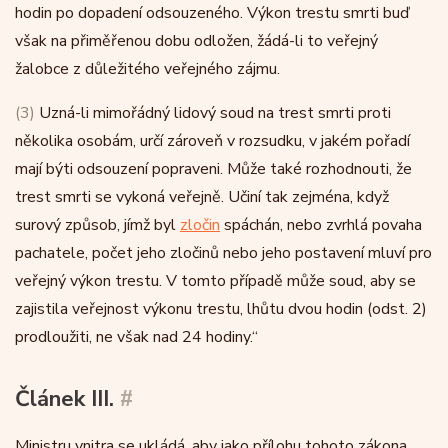
hodin po dopadení odsouzeného. Výkon trestu smrti buď
však na přiměřenou dobu odložen, žádá-li to veřejný
žalobce z důležitého veřejného zájmu.
(3)
Uzná-li mimořádný lidový soud na trest smrti proti
několika osobám, určí zároveň v rozsudku, v jakém pořadí
mají býti odsouzení popraveni. Může také rozhodnouti, že
trest smrti se vykoná veřejně. Učiní tak zejména, když
surový způsob, jímž byl
zločin
spáchán, nebo zvrhlá povaha
pachatele, počet jeho zločinů nebo jeho postavení mluví pro
veřejný výkon trestu. V tomto případě může soud, aby se
zajistila veřejnost výkonu trestu, lhůtu dvou hodin (odst. 2)
prodloužiti, ne však nad 24 hodiny.“
Článek III.
#
Ministru vnitra se ukládá, aby jako přílohu tohoto zákona