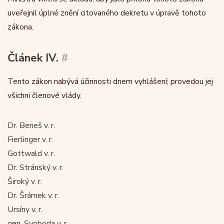
uveřejnil úplné znění citovaného dekretu v úpravě tohoto
zákona.
Článek IV.
#
Tento zákon nabývá účinnosti dnem vyhlášení; provedou jej
všichni členové vlády.
Dr. Beneš v. r.
Fierlinger v. r.
Gottwald v. r.
Dr. Stránský v. r.
Široký v. r.
Dr. Šrámek v. r.
Ursíny v. r.
gen. Svoboda v. r.