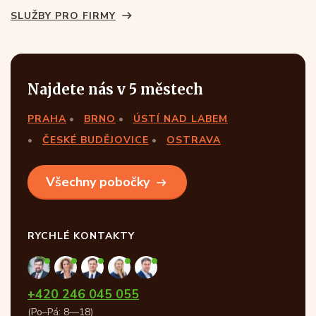
SLUŽBY PRO FIRMY
Najdete nás v 5 městech
PRAHA
BRNO
ÚSTÍ NAD LABEM
ČESKÉ BUDĚJOVICE
OSTRAVA
Všechny pobočky
RYCHLÉ KONTAKTY
+420 246 045 055
(Po–Pá: 8—18)