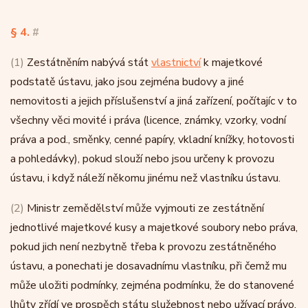
§ 4.
#
(1)
Zestátněním nabývá stát
vlastnictví
k majetkové
podstatě ústavu, jako jsou zejména budovy a jiné
nemovitosti a jejich příslušenství a jiná zařízení, počítajíc v to
všechny věci movité i práva (licence, známky, vzorky, vodní
práva a pod., směnky, cenné papíry, vkladní knížky, hotovosti
a pohledávky), pokud slouží nebo jsou určeny k provozu
ústavu, i když náleží někomu jinému než vlastníku ústavu.
(2)
Ministr zemědělství může vyjmouti ze zestátnění
jednotlivé majetkové kusy a majetkové soubory nebo práva,
pokud jich není nezbytně třeba k provozu zestátněného
ústavu, a ponechati je dosavadnímu vlastníku, při čemž mu
může uložiti podmínky, zejména podmínku, že do stanovené
lhůty zřídí ve prospěch státu služebnost nebo užívací právo,