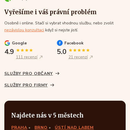
Vyřešíme i váš právní problém
Osobně i online. Stačí si vybrat vhodnou službu, nebo zvolit
nezávislou konzultaci
když si nejste jistí.
Google
Facebook
4.9
5.0
111 recenzí
21 recenzí
SLUŽBY PRO OBČANY
SLUŽBY PRO FIRMY
Najdete nás v 5 městech
PRAHA
BRNO
ÚSTÍ NAD LABEM