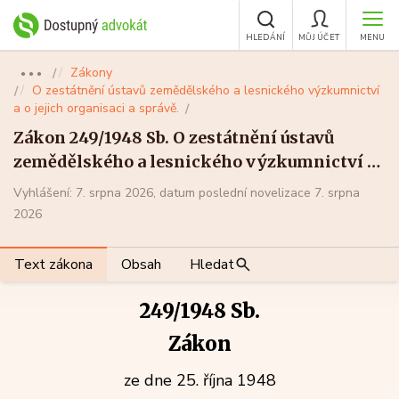
HLEDÁNÍ
MŮJ ÚČET
MENU
Zákony
●●●
O zestátnění ústavů zemědělského a lesnického výzkumnictví
a o jejich organisaci a správě.
Zákon 249/1948 Sb. O zestátnění ústavů
zemědělského a lesnického výzkumnictví a
o jejich organisaci a správě.
Vyhlášení: 7. srpna 2026, datum poslední novelizace 7. srpna
2026
Text zákona
Obsah
Hledat
249/1948 Sb.
Zákon
ze dne 25. října 1948