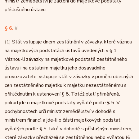
ministr zemědělství je začlení do majetkové podstaty
příslušného ústavu.
§ 6.
#
(1)
Stát vstupuje dnem zestátnění v závazky, které váznou
na majetkových podstatách ústavů uvedených v § 1.
Váznou-li závazky na majetkové podstatě zestátněného
ústavu i na ostatním majetku jeho dosavadního
provozovatele, vstupuje stát v závazky v poměru obecných
cen zestátněného majetku k majetku nezestátněnému s
přihlédnutím k ustanovení § 8. Totéž platí přiměřeně,
pokud jde o majetkové podstaty vyňaté podle § 5. V
pochybnostech určí ministr zemědělství v dohodě s
ministrem financí, a jde-li o části majetkových podstat
vyňatých podle § 5, také v dohodě s příslušným ministrem,
které závazky přecházejí se zestátněnou nebo vyňatou (§