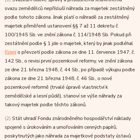
svazu zemědělců nepřísluší náhrada za majetek zestátněný
podle tohoto zákona. Jinak platí o náhradě za zestátněný
majetek přiměřeně ustanovení §§ 7 až 11 dekretu č.
100/1945 Sb. ve znění zákona č. 114/1948 Sb. Pokud při
zestátnění podle § 1 jde o majetek, který by jinak podléhal
řízení
o převzetí podle zákona ze dne 11. července 1947, č.
142 Sb., o revisi první pozemkové reformy, ve znění zákona
ze dne 21. března 1948, č. 44 Sb., po případě výkupu podle
zákona ze dne 21. března 1948, č. 46 Sb., o nové
pozemkové reformě (trvalé úpravě vlastnictví k
zemědělské a lesní půdě), stanoví se výše náhrady za
takový majetek podle těchto zákonů.
(2)
Stát uhradí Fondu znárodněného hospodářství náklady
spojené s úrokováním a umořováním cenných papírů,
poskytnutých jako náhrada za majetkové podstaty ústavů