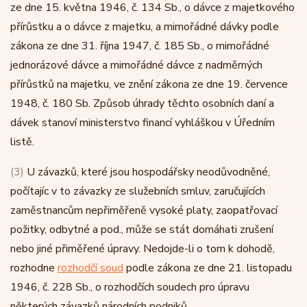
ze dne 15. května 1946, č. 134 Sb., o dávce z majetkového
přírůstku a o dávce z majetku, a mimořádné dávky podle
zákona ze dne 31. října 1947, č. 185 Sb., o mimořádné
jednorázové dávce a mimořádné dávce z nadměrných
přírůstků na majetku, ve znění zákona ze dne 19. července
1948, č. 180 Sb. Způsob úhrady těchto osobních daní a
dávek stanoví ministerstvo financí vyhláškou v Úředním
listě.
(3)
U závazků, které jsou hospodářsky neodůvodněné,
počítajíc v to závazky ze služebních smluv, zaručujících
zaměstnancům nepřiměřeně vysoké platy, zaopatřovací
požitky, odbytné a pod., může se stát domáhati zrušení
nebo jiné přiměřené úpravy. Nedojde-li o tom k dohodě,
rozhodne
rozhodčí soud
podle zákona ze dne 21. listopadu
1946, č. 228 Sb., o rozhodčích soudech pro úpravu
některých závazků národních podniků.