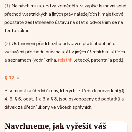
(1)
Na návrh ministerstva zemědělství zapíše knihovní soud
přechod vlastnických a jiných práv náležejících k majetkové
podstatě zestátněného ústavu na stát s odvoláním se na
tento zákon.
(2)
Ustanovení předchozího odstavce platí obdobně o
vyznačení přechodu práv na stát v jiných úředních rejstřících
a seznamech (vodní kniha,
rejstřík
letecký, patentní a pod.).
§ 12.
#
Písemnosti a úřední úkony, kterých je třeba k provedení §§
4, 5, § 6, odst. 1 a 3 a § 8, jsou osvobozeny od poplatků a
dávek za úřední úkony ve věcech správních.
Navrhneme, jak vyřešit váš