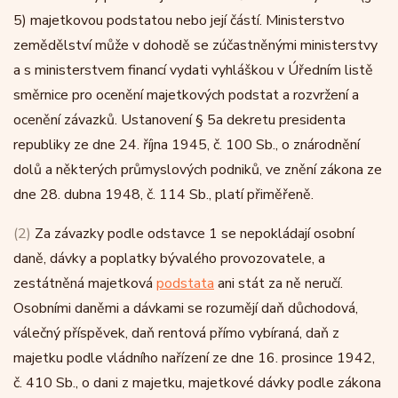
5) majetkovou podstatou nebo její částí. Ministerstvo
zemědělství může v dohodě se zúčastněnými ministerstvy
a s ministerstvem financí vydati vyhláškou v Úředním listě
směrnice pro ocenění majetkových podstat a rozvržení a
ocenění závazků. Ustanovení § 5a dekretu presidenta
republiky ze dne 24. října 1945, č. 100 Sb., o znárodnění
dolů a některých průmyslových podniků, ve znění zákona ze
dne 28. dubna 1948, č. 114 Sb., platí přiměřeně.
(2)
Za závazky podle odstavce 1 se nepokládají osobní
daně, dávky a poplatky bývalého provozovatele, a
zestátněná majetková
podstata
ani stát za ně neručí.
Osobními daněmi a dávkami se rozumějí daň důchodová,
válečný příspěvek, daň rentová přímo vybíraná, daň z
majetku podle vládního nařízení ze dne 16. prosince 1942,
č. 410 Sb., o dani z majetku, majetkové dávky podle zákona