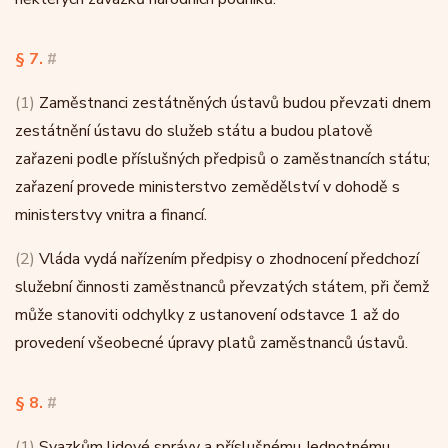
§ 7.
#
(1)
Zaměstnanci zestátněných ústavů budou převzati dnem
zestátnění ústavu do služeb státu a budou platově
zařazeni podle příslušných předpisů o zaměstnancích státu;
zařazení provede ministerstvo zemědělství v dohodě s
ministerstvy vnitra a financí.
(2)
Vláda vydá nařízením předpisy o zhodnocení předchozí
služební činnosti zaměstnanců převzatých státem, při čemž
může stanoviti odchylky z ustanovení odstavce 1 až do
provedení všeobecné úpravy platů zaměstnanců ústavů.
§ 8.
#
(1)
Svazkům lidové správy a příslušnému Jednotnému