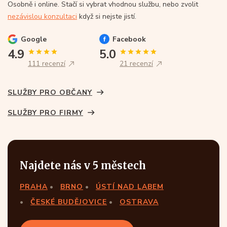
Osobně i online. Stačí si vybrat vhodnou službu, nebo zvolit
nezávislou konzultaci
když si nejste jistí.
Google
Facebook
4.9
5.0
111 recenzí
21 recenzí
SLUŽBY PRO OBČANY
SLUŽBY PRO FIRMY
Najdete nás v 5 městech
PRAHA
BRNO
ÚSTÍ NAD LABEM
ČESKÉ BUDĚJOVICE
OSTRAVA