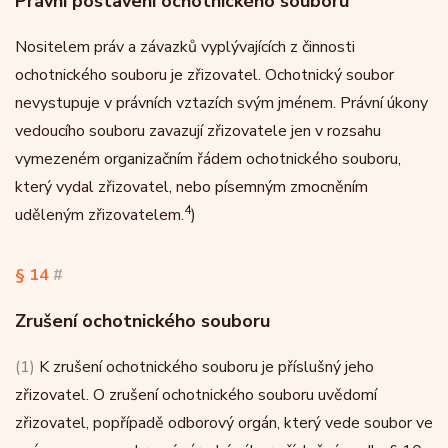
Právní postavení ochotnického souboru
Nositelem práv a závazků vyplývajících z činnosti
ochotnického souboru je zřizovatel. Ochotnický soubor
nevystupuje v právních vztazích svým jménem. Právní úkony
vedoucího souboru zavazují zřizovatele jen v rozsahu
vymezeném organizačním řádem ochotnického souboru,
který vydal zřizovatel, nebo písemným zmocněním
4
uděleným zřizovatelem.
)
§ 14
#
Zrušení ochotnického souboru
(1)
K zrušení ochotnického souboru je příslušný jeho
zřizovatel. O zrušení ochotnického souboru uvědomí
zřizovatel, popřípadě odborový orgán, který vede soubor ve