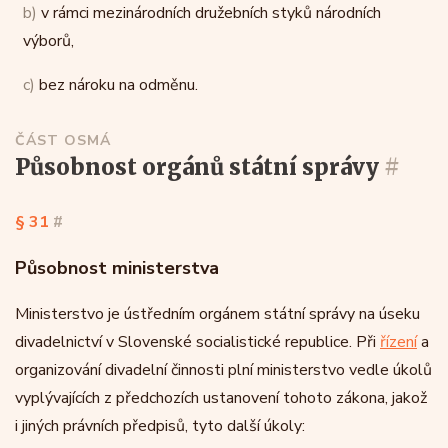
b)
v rámci mezinárodních družebních styků národních
výborů,
c)
bez nároku na odměnu.
ČÁST OSMÁ
působnost orgánů státní správy
#
§ 31
#
Působnost ministerstva
Ministerstvo je ústředním orgánem státní správy na úseku
divadelnictví v Slovenské socialistické republice. Při
řízení
a
organizování divadelní činnosti plní ministerstvo vedle úkolů
vyplývajících z předchozích ustanovení tohoto zákona, jakož
i jiných právních předpisů, tyto další úkoly: