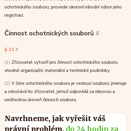
ochotnického souboru, provede okresní národní výbor jeho
registraci.
Činnost ochotnických souborů
#
§ 11
#
(1)
Zřizovatel vytvoří pro činnost ochotnického souboru
vhodné organizační, materiální a technické podmínky.
(2)
V čele ochotnického souboru je vedoucí souboru; jmenuje
a odvolává ho zřizovatel, jemuž odpovídá za ideovou a
uměleckou úroveň činnosti souboru.
Navrhneme, jak vyřešit váš
právní problém,
do 24 hodin za