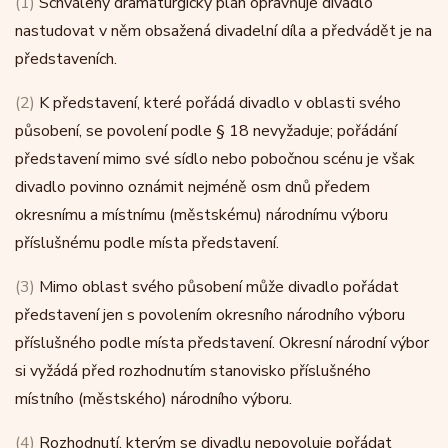
(1)
Schválený dramaturgický plán opravňuje divadlo
nastudovat v něm obsažená divadelní díla a předvádět je na
představeních.
(2)
K představení, které pořádá divadlo v oblasti svého
působení, se povolení podle § 18 nevyžaduje; pořádání
představení mimo své sídlo nebo pobočnou scénu je však
divadlo povinno oznámit nejméně osm dnů předem
okresnímu a místnímu (městskému) národnímu výboru
příslušnému podle místa představení.
(3)
Mimo oblast svého působení může divadlo pořádat
představení jen s povolením okresního národního výboru
příslušného podle místa představení. Okresní národní výbor
si vyžádá před rozhodnutím stanovisko příslušného
místního (městského) národního výboru.
(4)
Rozhodnutí, kterým se divadlu nepovoluje pořádat