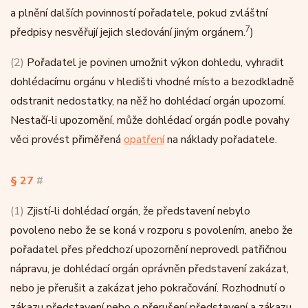
a plnění dalších povinností pořadatele, pokud zvláštní
7
předpisy nesvěřují jejich sledování jiným orgánem.
)
(2)
Pořadatel je povinen umožnit výkon dohledu, vyhradit
dohlédacímu orgánu v hledišti vhodné místo a bezodkladně
odstranit nedostatky, na něž ho dohlédací orgán upozorní.
Nestačí-li upozornění, může dohlédací orgán podle povahy
věci provést přiměřená
opatření
na náklady pořadatele.
§ 27
#
(1)
Zjistí-li dohlédací orgán, že představení nebylo
povoleno nebo že se koná v rozporu s povolením, anebo že
pořadatel přes předchozí upozornění neprovedl patřičnou
nápravu, je dohlédací orgán oprávněn představení zakázat,
nebo je přerušit a zakázat jeho pokračování. Rozhodnutí o
zákazu představení nebo o přerušení představení a zákazu