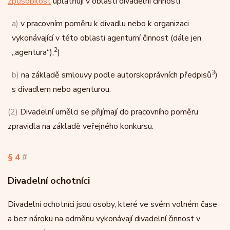
způsobilost
uplatňují v oblasti divadelní činnosti
a)
v pracovním poměru k divadlu nebo k organizaci
vykonávající v této oblasti agenturní činnost (dále jen
2
„agentura“),
)
3
b)
na základě smlouvy podle autorskoprávních předpisů
)
s divadlem nebo agenturou.
(2)
Divadelní umělci se přijímají do pracovního poměru
zpravidla na základě veřejného konkursu.
§ 4
#
Divadelní ochotníci
Divadelní ochotníci jsou osoby, které ve svém volném čase
a bez nároku na odměnu vykonávají divadelní činnost v