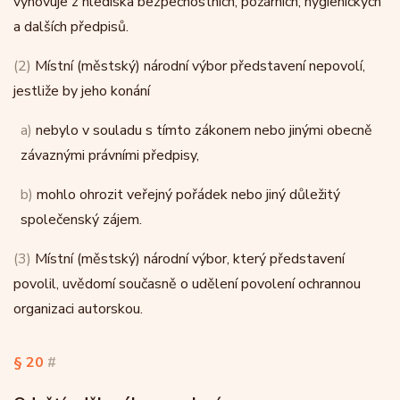
vyhovuje z hlediska bezpečnostních, požárních, hygienických
a dalších předpisů.
(2)
Místní (městský) národní výbor představení nepovolí,
jestliže by jeho konání
a)
nebylo v souladu s tímto zákonem nebo jinými obecně
závaznými právními předpisy,
b)
mohlo ohrozit veřejný pořádek nebo jiný důležitý
společenský zájem.
(3)
Místní (městský) národní výbor, který představení
povolil, uvědomí současně o udělení povolení ochrannou
organizaci autorskou.
§ 20
#