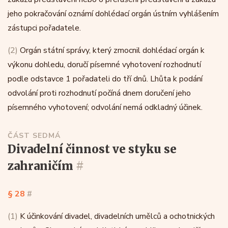
jeho pokračování oznámí dohlédací orgán ústním vyhlášením
zástupci pořadatele.
(2)
Orgán státní správy, který zmocnil dohlédací orgán k
výkonu dohledu, doručí písemné vyhotovení rozhodnutí
podle odstavce 1 pořadateli do tří dnů. Lhůta k podání
odvolání proti rozhodnutí počíná dnem doručení jeho
písemného vyhotovení; odvolání nemá odkladný účinek.
ČÁST SEDMÁ
divadelní činnost ve styku se
zahraničím
#
§ 28
#
(1)
K účinkování divadel, divadelních umělců a ochotnických