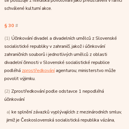
se posuzuje z hlediska povolování jako představení v rámci
schválené kulturní akce.
§ 30
#
(1)
Účinkování divadel a divadelních umělců z Slovenské
socialistické republiky v zahraničí, jakož i účinkování
zahraničních souborů i jednotlivých umělců z oblasti
divadelní činnosti v Slovenské socialistické republice
podléhá
zprostředkování
agenturou; ministerstvo může
povolit výjimku.
(2)
Zprostředkování podle odstavce 1 nepodléhá
účinkování
a)
ke splnění závazků vyplývajících z mezinárodních smluv,
jimiž je Československá socialistická republika vázána,