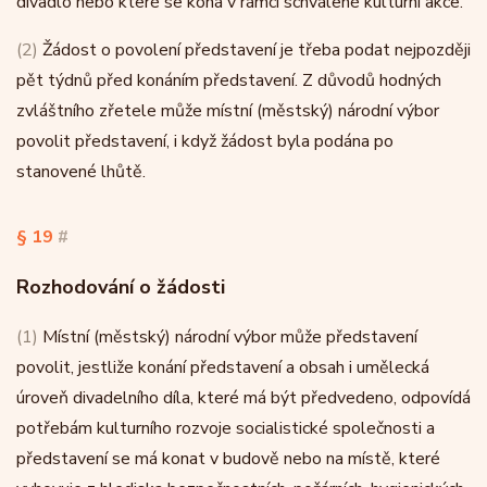
divadlo nebo které se koná v rámci schválené kulturní akce.
(2)
Žádost o povolení představení je třeba podat nejpozději
pět týdnů před konáním představení. Z důvodů hodných
zvláštního zřetele může místní (městský) národní výbor
povolit představení, i když žádost byla podána po
stanovené lhůtě.
§ 19
#
Rozhodování o žádosti
(1)
Místní (městský) národní výbor může představení
povolit, jestliže konání představení a obsah i umělecká
úroveň divadelního díla, které má být předvedeno, odpovídá
potřebám kulturního rozvoje socialistické společnosti a
představení se má konat v budově nebo na místě, které