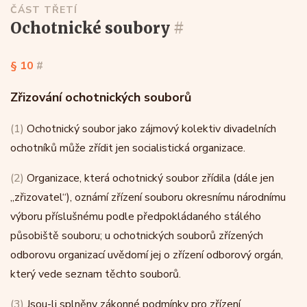
ČÁST TŘETÍ
ochotnické soubory
#
§ 10
#
Zřizování ochotnických souborů
(1)
Ochotnický soubor jako zájmový kolektiv divadelních
ochotníků může zřídit jen socialistická organizace.
(2)
Organizace, která ochotnický soubor zřídila (dále jen
„zřizovatel“), oznámí zřízení souboru okresnímu národnímu
výboru příslušnému podle předpokládaného stálého
působiště souboru; u ochotnických souborů zřízených
odborovu organizací uvědomí jej o zřízení odborový orgán,
který vede seznam těchto souborů.
(3)
Jsou-li splněny zákonné podmínky pro zřízení