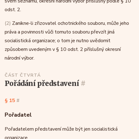
svém seznamu, okresní národní výbor příslušný podle § 10
odst. 2.
(2)
Zanikne-li zřizovatel ochotnického souboru, může jeho
práva a povinnosti vůči tomuto souboru převzít jiná
socialistická organizace; o tom je nutno uvědomit
způsobem uvedeným v § 10 odst. 2 příslušný okresní
národní výbor.
ČÁST ČTVRTÁ
pořádání představení
#
§ 15
#
Pořadatel
Pořadatelem představení může být jen socialistická
organizace.