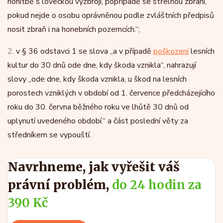
honitbě s loveckou výzbrojí, popřípadě se střelnou zbraní,
pokud nejde o osobu oprávněnou podle zvláštních předpisů
nosit zbraň i na honebních pozemcích.“;
2.
v § 36 odstavci 1 se slova „a v případě
poškození
lesních
kultur do 30 dnů ode dne, kdy škoda vznikla“, nahrazují
slovy „ode dne, kdy škoda vznikla, u škod na lesních
porostech vzniklých v období od 1. července předcházejícího
roku do 30. června běžného roku ve lhůtě 30 dnů od
uplynutí uvedeného období.“ a část poslední věty za
středníkem se vypouští.
Navrhneme, jak vyřešit váš
právní problém,
do 24 hodin za
390 Kč