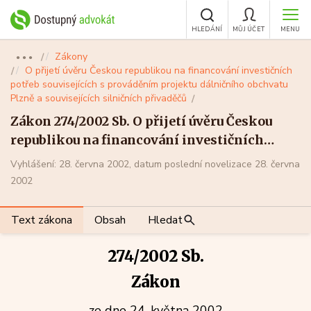
HLEDÁNÍ
MŮJ ÚČET
MENU
Zákony
●●●
O přijetí úvěru Českou republikou na financování investičních
potřeb souvisejících s prováděním projektu dálničního obchvatu
Plzně a souvisejících silničních přivaděčů
Zákon 274/2002 Sb. O přijetí úvěru Českou
republikou na financování investičních
potřeb souvisejících s prováděním projektu
Vyhlášení: 28. června 2002, datum poslední novelizace 28. června
dálničního obchvatu Plzně a souvisejících
2002
silničních přivaděčů
Text zákona
Obsah
Hledat
274/2002 Sb.
Zákon
ze dne 24. května 2002