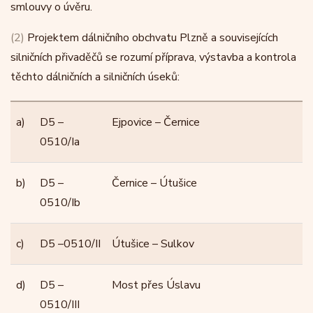
smlouvy o úvěru.
(2)
Projektem dálničního obchvatu Plzně a souvisejících
silničních přivaděčů se rozumí příprava, výstavba a kontrola
těchto dálničních a silničních úseků:
a)
D5 –
Ejpovice – Černice
0510/Ia
b)
D5 –
Černice – Útušice
0510/Ib
c)
D5 –0510/II
Útušice – Sulkov
d)
D5 –
Most přes Úslavu
0510/III