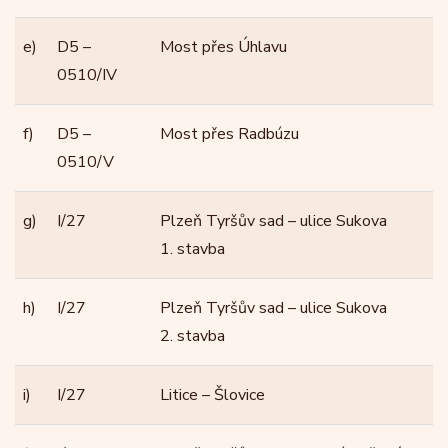
e)
D5 –
Most přes Úhlavu
0510/IV
f)
D5 –
Most přes Radbúzu
0510/V
g)
I/27
Plzeň Tyršův sad – ulice Sukova
1. stavba
h)
I/27
Plzeň Tyršův sad – ulice Sukova
2. stavba
i)
I/27
Litice – Šlovice