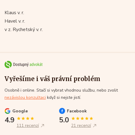
Klaus v. r.
Havel v. r.
v z. Rychetský v. r.
Vyřešíme i váš právní problém
Osobně i online. Stačí si vybrat vhodnou službu, nebo zvolit
nezávislou konzultaci
když si nejste jistí.
Google
Facebook
4.9
5.0
111 recenzí
21 recenzí