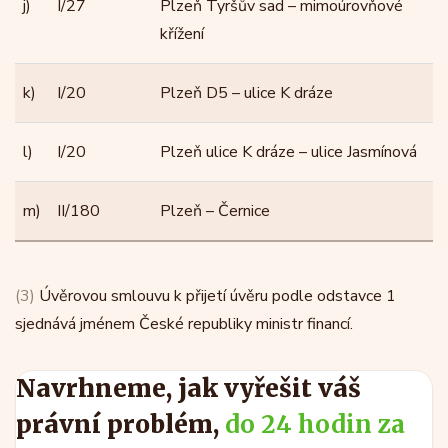
j)
I/27
Plzeň Tyršův sad – mimoúrovňové
křížení
k)
I/20
Plzeň D5 – ulice K dráze
l)
I/20
Plzeň ulice K dráze – ulice Jasmínová
m)
II/180
Plzeň – Černice
(3)
Úvěrovou smlouvu k přijetí úvěru podle odstavce 1
sjednává jménem České republiky ministr financí.
Navrhneme, jak vyřešit váš
právní problém,
do 24 hodin za