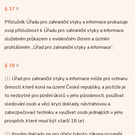
§ 17
#
Příslušník Úřadu pro zahraniční styky a informace prokazuje
svoji příslušnost k Úřadu pro zahraniční styky a informace
služebním průkazem s evidenčním číslem a ústním
prohlášením „Úřad pro zahraniční styky a informace“.
§ 18
#
(1)
Úřad pro zahraniční styky a informace může pro ochranu
činností, které koná na území České republiky, a jestliže je
to nezbytné pro plnění úkolů v jeho působnosti, používat
sledování osob a věcí, krycí doklady, nástrahovou a
zabezpečovací techniku a využívat osob jednajících v jeho
prospěch, které musí být starší 18 let.
(2)
Krycími doklady se pro účely tohoto zákona rozumějí