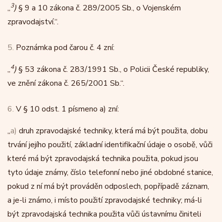
3
„
)
§ 9 a 10 zákona č. 289/2005 Sb., o Vojenském
zpravodajství.“.
5.
Poznámka pod čarou č. 4 zní:
4
„
)
§ 53 zákona č. 283/1991 Sb., o Policii České republiky,
ve znění zákona č. 265/2001 Sb.“.
6.
V § 10 odst. 1 písmeno a) zní:
„
a)
druh zpravodajské techniky, která má být použita, dobu
trvání jejího použití, základní identifikační údaje o osobě, vůči
které má být zpravodajská technika použita, pokud jsou
tyto údaje známy, číslo telefonní nebo jiné obdobné stanice,
pokud z ní má být prováděn odposlech, popřípadě záznam,
a je-li známo, i místo použití zpravodajské techniky; má-li
být zpravodajská technika použita vůči ústavnímu činiteli