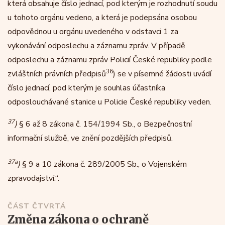
která obsahuje číslo jednací, pod kterým je rozhodnutí soudu
u tohoto orgánu vedeno, a která je podepsána osobou
odpovědnou u orgánu uvedeného v odstavci 1 za
vykonávání odposlechu a záznamu zpráv. V případě
odposlechu a záznamu zpráv Policií České republiky podle
36
zvláštních právních předpisů
) se v písemné žádosti uvádí
číslo jednací, pod kterým je souhlas účastníka
odposlouchávané stanice u Policie České republiky veden.
37
)
§ 6 až 8 zákona č. 154/1994 Sb., o Bezpečnostní
informační službě, ve znění pozdějších předpisů.
37a
)
§ 9 a 10 zákona č. 289/2005 Sb., o Vojenském
zpravodajství.“.
ČÁST ČTVRTÁ
změna zákona o ochraně