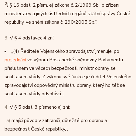
2
)
§ 16 odst. 2 písm. e) zákona č. 2/1969 Sb., o zřízení
ministerstev a jiných ústředních orgánů státní správy České
republiky, ve znění zákona č. 290/2005 Sb.“.
3.
V § 4 odstavec 4 zní:
„
(4)
Ředitele Vojenského zpravodajství jmenuje, po
projednání
ve výboru Poslanecké sněmovny Parlamentu
příslušném ve věcech bezpečnosti, ministr obrany se
souhlasem vlády. Z výkonu své funkce je ředitel Vojenského
zpravodajství odpovědný ministru obrany, který ho též se
souhlasem vlády odvolává.“.
4.
V § 5 odst. 3 písmeno a) zní:
„
a)
mající původ v zahraničí, důležité pro obranu a
bezpečnost České republiky,“.