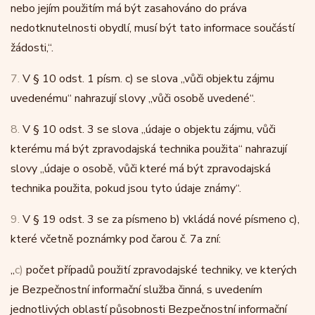
nebo jejím použitím má být zasahováno do práva
nedotknutelnosti obydlí, musí být tato informace součástí
žádosti,“.
7.
V § 10 odst. 1 písm. c) se slova „vůči objektu zájmu
uvedenému“ nahrazují slovy „vůči osobě uvedené“.
8.
V § 10 odst. 3 se slova „údaje o objektu zájmu, vůči
kterému má být zpravodajská technika použita“ nahrazují
slovy „údaje o osobě, vůči které má být zpravodajská
technika použita, pokud jsou tyto údaje známy“.
9.
V § 19 odst. 3 se za písmeno b) vkládá nové písmeno c),
které včetně poznámky pod čarou č. 7a zní:
„
c)
počet případů použití zpravodajské techniky, ve kterých
je Bezpečnostní informační služba činná, s uvedením
jednotlivých oblastí působnosti Bezpečnostní informační