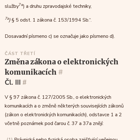
7a
služby
) a druhu zpravodajské techniky,
7a
)
§ 5 odst. 1 zákona č. 153/1994 Sb.“.
Dosavadní písmeno c) se označuje jako písmeno d).
ČÁST TŘETÍ
změna zákona o elektronických
komunikacích
#
Čl. III
#
V § 97 zákona č. 127/2005 Sb., o elektronických
komunikacích a o změně některých souvisejících zákonů
(zákon o elektronických komunikacích), odstavce 1 a 2
včetně poznámek pod čarou č. 37 a 37a znějí:
„
(1)
Právnická nebo fyzická osoba zajišťující veřejnou