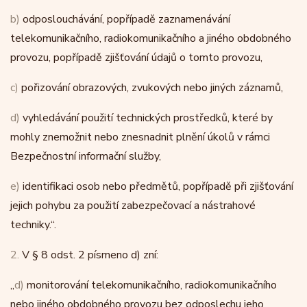
b)
odposlouchávání, popřípadě zaznamenávání
telekomunikačního, radiokomunikačního a jiného obdobného
provozu, popřípadě zjišťování údajů o tomto provozu,
c)
pořizování obrazových, zvukových nebo jiných záznamů,
d)
vyhledávání použití technických prostředků, které by
mohly znemožnit nebo znesnadnit plnění úkolů v rámci
Bezpečnostní informační služby,
e)
identifikaci osob nebo předmětů, popřípadě při zjišťování
jejich pohybu za použití zabezpečovací a nástrahové
techniky.“.
2.
V § 8 odst. 2 písmeno d) zní:
„
d)
monitorování telekomunikačního, radiokomunikačního
nebo jiného obdobného provozu bez odposlechu jeho