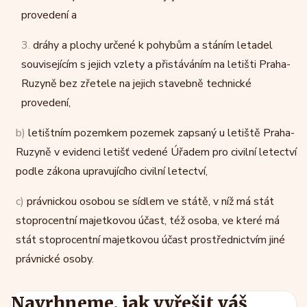
provedení a
3.
dráhy a plochy určené k pohybům a stáním letadel
souvisejícím s jejich vzlety a přistáváním na letišti Praha-
Ruzyně bez zřetele na jejich stavebně technické
provedení,
b)
letištním pozemkem pozemek zapsaný u letiště Praha-
Ruzyně v evidenci letišť vedené Úřadem pro civilní letectví
podle zákona upravujícího civilní letectví,
c)
právnickou osobou se sídlem ve státě, v níž má stát
stoprocentní majetkovou účast, též osoba, ve které má
stát stoprocentní majetkovou účast prostřednictvím jiné
právnické osoby.
Navrhneme, jak vyřešit váš