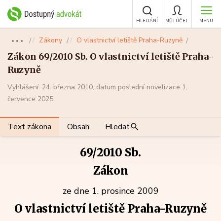
HLEDÁNÍ
MŮJ ÚČET
MENU
Zákony
O vlastnictví letiště Praha-Ruzyně
●●●
Zákon 69/2010 Sb. O vlastnictví letiště Praha-
Ruzyně
Vyhlášení: 24. března 2010, datum poslední novelizace 1.
července 2025
Text zákona
Obsah
Hledat
69/2010 Sb.
Zákon
ze dne 1. prosince 2009
O vlastnictví letiště Praha-Ruzyně