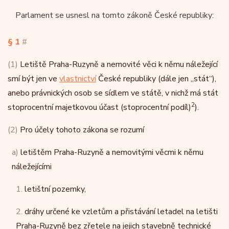
Parlament se usnesl na tomto zákoně České republiky:
§ 1
#
(1)
Letiště Praha-Ruzyně a nemovité věci k němu náležející
smí být jen ve
vlastnictví
České republiky (dále jen „stát“),
anebo právnických osob se sídlem ve státě, v nichž má stát
2
stoprocentní majetkovou účast (stoprocentní podíl)
).
(2)
Pro účely tohoto zákona se rozumí
a)
letištěm Praha-Ruzyně a nemovitými věcmi k němu
náležejícími
1.
letištní pozemky,
2.
dráhy určené ke vzletům a přistávání letadel na letišti
Praha-Ruzyně bez zřetele na jejich stavebně technické