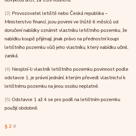
obvyklou určit, za tržní hodnotu.
(3)
Provozovatel letiště nebo Česká republika –
Ministerstvo financí, jsou povinni ve lhůtě 6 měsíců od
doručení nabídky oznámit vlastníku letištního pozemku, že
nabídku koupě přijímají, jinak právo na přednostní koupi
letištního pozemku vůči jeho vlastníku, který nabídku učinil,
zaniká.
(4)
Nesplní-li vlastník letištního pozemku povinnost podle
odstavce 1, je právní jednání, kterým převedl vlastnictví k
letištnímu pozemku na jinou osobu neplatné.
(5)
Odstavce 1 až 4 se pro podíl na letištním pozemku
použijí obdobně.
§ 2
#