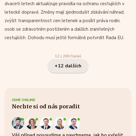
dvaceti letech aktualizuje pravidla na ochranu cestujících v
letecké dopravě. Změny mají zjednodušit získávání náhrad,
zvýšit transparentnost cen letenek a posílit práva rodin,
osob se zdravotním postižením a dalších zranitelných
cestujících. Dohodu musí ještě formálně potvrdit Rada EU.
12 z 269 článků
+12 dalších
JSME ONLINE
Nechte si od nás poradit
Váš případ posoudíme a navrhneme, jak ho vyřešit