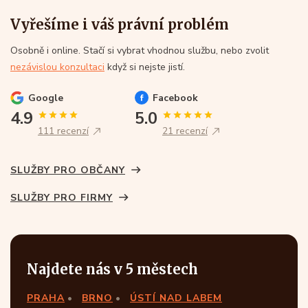
Vyřešíme i váš právní problém
Osobně i online. Stačí si vybrat vhodnou službu, nebo zvolit
nezávislou konzultaci
když si nejste jistí.
Google
Facebook
4.9
5.0
111 recenzí
21 recenzí
SLUŽBY PRO OBČANY
SLUŽBY PRO FIRMY
Najdete nás v 5 městech
PRAHA
BRNO
ÚSTÍ NAD LABEM