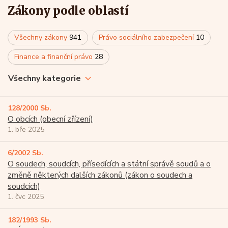
Zákony podle oblastí
Všechny zákony
941
Právo sociálního zabezpečení
10
Finance a finanční právo
28
Všechny kategorie
128/2000 Sb.
O obcích (obecní zřízení)
1. bře 2025
6/2002 Sb.
O soudech, soudcích, přísedících a státní správě soudů a o
změně některých dalších zákonů (zákon o soudech a
soudcích)
1. čvc 2025
182/1993 Sb.