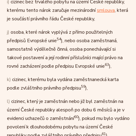
i)
cizinec bez trvalého pobytu na území České republiky,
kterému tento nárok zaručuje mezinárodní
smlouva
, která
je součástí právního řádu České republiky,
j)
osoba, které nárok vyplývá z přímo použitelných
54
předpisů Evropské unie
), nebo osoba zaměstnaná,
samostatně výdělečně činná, osoba ponechávající si
takové postavení a její rodinní příslušníci mající právo na
63
rovné zacházení podle předpisu Evropské unie
),
k)
cizinec, kterému byla vydána zaměstnanecká karta
59
podle zvláštního právního předpisu
),
l)
cizinec, který je zaměstnán nebo již byl zaměstnán na
území České republiky alespoň po dobu 6 měsíců a je v
60
evidenci uchazečů o zaměstnání
), pokud mu bylo vydáno
povolení k dlouhodobému pobytu na území České
61
republiky podle zvláštního právního předpisu
),