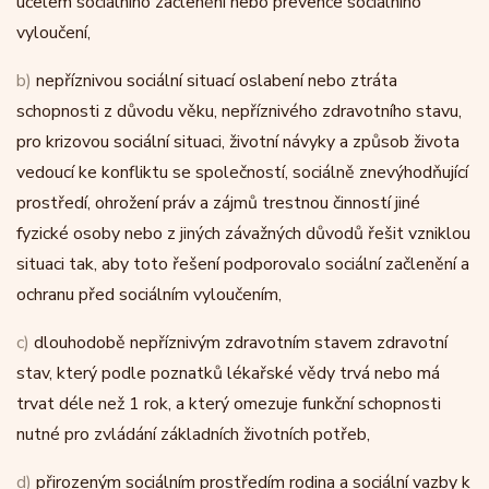
účelem sociálního začlenění nebo prevence sociálního
vyloučení,
b)
nepříznivou sociální situací oslabení nebo ztráta
schopnosti z důvodu věku, nepříznivého zdravotního stavu,
pro krizovou sociální situaci, životní návyky a způsob života
vedoucí ke konfliktu se společností, sociálně znevýhodňující
prostředí, ohrožení práv a zájmů trestnou činností jiné
fyzické osoby nebo z jiných závažných důvodů řešit vzniklou
situaci tak, aby toto řešení podporovalo sociální začlenění a
ochranu před sociálním vyloučením,
c)
dlouhodobě nepříznivým zdravotním stavem zdravotní
stav, který podle poznatků lékařské vědy trvá nebo má
trvat déle než 1 rok, a který omezuje funkční schopnosti
nutné pro zvládání základních životních potřeb,
d)
přirozeným sociálním prostředím rodina a sociální vazby k