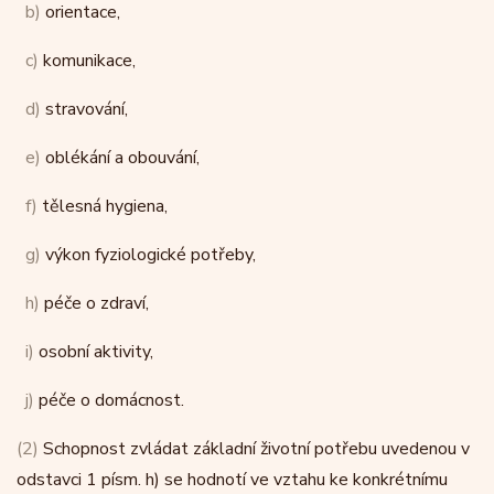
b)
orientace,
c)
komunikace,
d)
stravování,
e)
oblékání a obouvání,
f)
tělesná hygiena,
g)
výkon fyziologické potřeby,
h)
péče o zdraví,
i)
osobní aktivity,
j)
péče o domácnost.
(2)
Schopnost zvládat základní životní potřebu uvedenou v
odstavci 1 písm. h) se hodnotí ve vztahu ke konkrétnímu