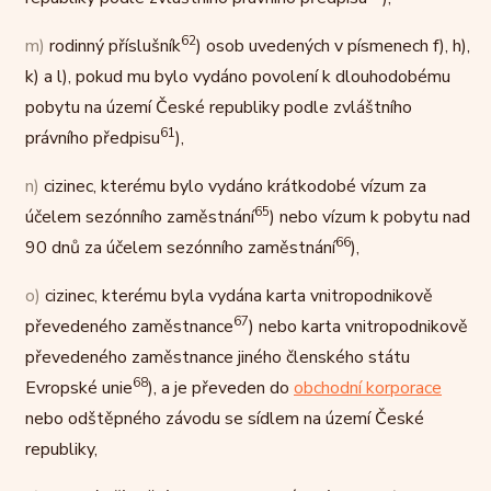
62
m)
rodinný příslušník
) osob uvedených v písmenech f), h),
k) a l), pokud mu bylo vydáno povolení k dlouhodobému
pobytu na území České republiky podle zvláštního
61
právního předpisu
),
n)
cizinec, kterému bylo vydáno krátkodobé vízum za
65
účelem sezónního zaměstnání
) nebo vízum k pobytu nad
66
90 dnů za účelem sezónního zaměstnání
),
o)
cizinec, kterému byla vydána karta vnitropodnikově
67
převedeného zaměstnance
) nebo karta vnitropodnikově
převedeného zaměstnance jiného členského státu
68
Evropské unie
), a je převeden do
obchodní korporace
nebo odštěpného závodu se sídlem na území České
republiky,