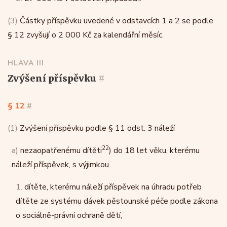
(3)
Částky příspěvku uvedené v odstavcích 1 a 2 se podle
§ 12 zvyšují o 2 000 Kč za kalendářní měsíc.
HLAVA III
zvýšení příspěvku
#
§ 12
#
(1)
Zvýšení příspěvku podle § 11 odst. 3 náleží
22
a)
nezaopatřenému dítěti
) do 18 let věku, kterému
náleží příspěvek, s výjimkou
1.
dítěte, kterému náleží příspěvek na úhradu potřeb
dítěte ze systému dávek pěstounské péče podle zákona
o sociálně-právní ochraně dětí,