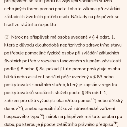
příspěvkem se stát podílí na zajištění sociálních služeb
nebo jiných forem pomoci podle tohoto zákona při zvládání
základních životních potřeb osob. Náklady na příspěvek se
hradí ze státního rozpočtu.
(2)
Nárok na příspěvek má osoba uvedená v § 4 odst. 1,
která z důvodu dlouhodobě nepříznivého zdravotního stavu
potřebuje pomoc jiné fyzické osoby při zvládání základních
životních potřeb v rozsahu stanoveném stupněm závislosti
podle § 8 nebo § 8a, pokud jí tuto pomoc poskytuje osoba
blízká nebo asistent sociální péče uvedený v § 83 nebo
poskytovatel sociálních služeb, který je zapsán v registru
poskytovatelů sociálních služeb podle § 85 odst. 1,
69
zařízení pro děti vyžadující okamžitou pomoc
) nebo dětský
52
domov
), anebo speciální lůžkové zdravotnické zařízení
7a
hospicového typu
); nárok na příspěvek má tato osoba i po
7b
dobu, po kterou je jí podle zvláštního právního předpisu
)