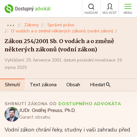
HLEDÁNÍ
MŮJ ÚČET
MENU
Zákony
Správní právo
●●●
O vodách a o změně některých zákonů (vodní zákon)
Zákon 254/2001 Sb. O vodách a o změně
některých zákonů (vodní zákon)
Vyhlášení: 25. července 2001, datum poslední novelizace 19.
srpna 2025
Shrnutí
Text zákona
Obsah
Hledat
SHRNUTÍ ZÁKONA OD
DOSTUPNÉHO ADVOKÁTA
JUDr. Ondřej Preuss, Ph.D.
Garant obsahu
Vodní zákon chrání řeky, studny i vaši zahradu před