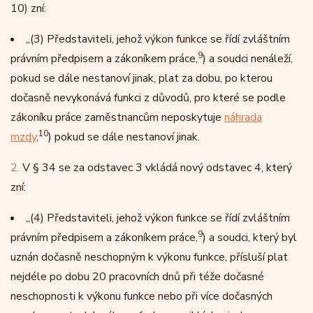
10) zní:
„
(3)
Představiteli, jehož výkon funkce se řídí zvláštním
9
právním předpisem a zákoníkem práce,
) a soudci nenáleží,
pokud se dále nestanoví jinak, plat za dobu, po kterou
dočasně nevykonává funkci z důvodů, pro které se podle
zákoníku práce zaměstnancům neposkytuje
náhrada
10
mzdy
,
) pokud se dále nestanoví jinak.
2.
V § 34 se za odstavec 3 vkládá nový odstavec 4, který
zní:
„
(4)
Představiteli, jehož výkon funkce se řídí zvláštním
9
právním předpisem a zákoníkem práce,
) a soudci, který byl
uznán dočasně neschopným k výkonu funkce, přísluší plat
nejdéle po dobu 20 pracovních dnů při téže dočasné
neschopnosti k výkonu funkce nebo při více dočasných