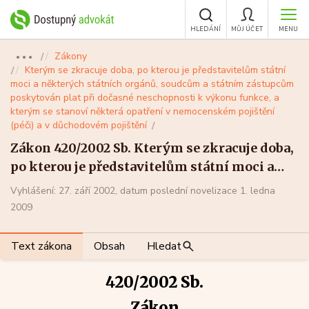
HLEDÁNÍ
MŮJ ÚČET
MENU
Zákony
●●●
Kterým se zkracuje doba, po kterou je představitelům státní
moci a některých státních orgánů, soudcům a státním zástupcům
poskytován plat při dočasné neschopnosti k výkonu funkce, a
kterým se stanoví některá opatření v nemocenském pojištění
(péči) a v důchodovém pojištění
Zákon 420/2002 Sb. Kterým se zkracuje doba,
po kterou je představitelům státní moci a
některých státních orgánů, soudcům a
Vyhlášení: 27. září 2002, datum poslední novelizace 1. ledna
státním zástupcům poskytován plat při
2009
dočasné neschopnosti k výkonu funkce, a
kterým se stanoví některá opatření v
Text zákona
Obsah
Hledat
nemocenském pojištění (péči) a v
důchodovém pojištění
420/2002 Sb.
Zákon