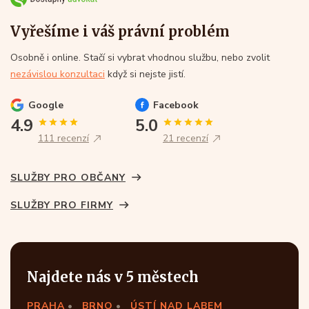
Vyřešíme i váš právní problém
Osobně i online. Stačí si vybrat vhodnou službu, nebo zvolit
nezávislou konzultaci
když si nejste jistí.
Google
Facebook
4.9
5.0
111 recenzí
21 recenzí
SLUŽBY PRO OBČANY
SLUŽBY PRO FIRMY
Najdete nás v 5 městech
PRAHA
BRNO
ÚSTÍ NAD LABEM