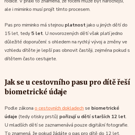
rodiče. V praxi to znamená, že focení může být náročnější,
ale i miminko musí projít tímto procesem.
Pas pro miminko má stejnou
platnost
jako u jiných dětí do
15 let, tedy
5 let
. U novorozených dětí však platí jedno
důležité doporučení: s ohledem na rychlý vývoj a změny ve
vzhledu dítěte je lepší pas obnovit častěji, zejména pokud s
dítětem často cestujete.
Jak se u cestovního pasu pro dítě řeší
biometrické údaje
Podle zákona
o cestovních dokladech
se
biometrické
údaje
(tedy otisky prstů)
pořizují u dětí starších 12 let
.
U mladších dětí se zaznamenává pouze digitální fotografie.
To znamená, že pokud žádáte o pas pro dítě do 12 let,