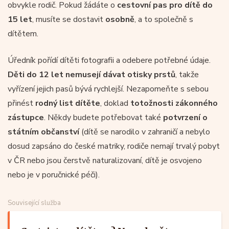
obvykle rodič. Pokud žádáte o
cestovní pas pro dítě do
15 let
, musíte se dostavit
osobně
, a to společně s
dítětem.
Úředník pořídí dítěti fotografii a odebere potřebné údaje.
Děti do 12 let nemusejí dávat otisky prstů
, takže
vyřízení jejich pasů bývá rychlejší. Nezapomeňte s sebou
přinést
rodný list dítěte
, doklad
totožnosti zákonného
zástupce
. Někdy budete potřebovat také
potvrzení o
státním občanství
(dítě se narodilo v zahraničí a nebylo
dosud zapsáno do české matriky, rodiče nemají trvalý pobyt
v ČR nebo jsou čerstvě naturalizovaní, dítě je osvojeno
nebo je v poručnické péči).
Související služba