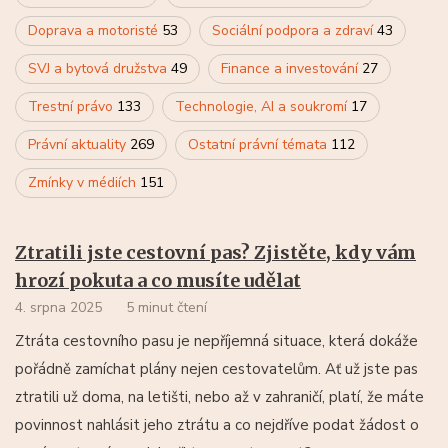
Doprava a motoristé
53
Sociální podpora a zdraví
43
SVJ a bytová družstva
49
Finance a investování
27
Trestní právo
133
Technologie, AI a soukromí
17
Právní aktuality
269
Ostatní právní témata
112
Zmínky v médiích
151
Ztratili jste cestovní pas? Zjistěte, kdy vám
hrozí pokuta a co musíte udělat
4. srpna 2025
5 minut čtení
Ztráta cestovního pasu je nepříjemná situace, která dokáže
pořádně zamíchat plány nejen cestovatelům. Ať už jste pas
ztratili už doma, na letišti, nebo až v zahraničí, platí, že máte
povinnost nahlásit jeho ztrátu a co nejdříve podat žádost o