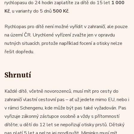
rychlopasu do 24 hodin zaplatíte za dítě do 15 let
1 000
Kč
, u varianty do 5 dnů
500 Kč
.
Rychlopas pro dítě není možné vyřídit v zahraničí, ale pouze
na území ČR. Urychlené vyřízení zvažte jen v opravdu
nutných situacích, protože například focení a otisky nelze
řešit dopředu.
Shrnutí
Každé dítě, včetně novorozenců, musí mít pro cesty do
zahraničí vlastní cestovní pas – ať už jedete mimo EU, nebo i
v rámci Schengenu, kde může být pas také vyžadován. Pas
vyřizuje zákonný zástupce osobně a vždy s přítomností
dítěte; u dětí do 12 let se nepořizují otisky prstů. Dětský
pas platí 5 let a nelze jej prodloužit. Miminko musí mít