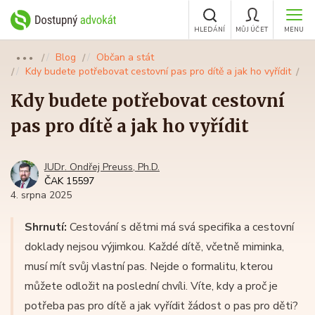
HLEDÁNÍ
MŮJ ÚČET
MENU
Blog
Občan a stát
●●●
Kdy budete potřebovat cestovní pas pro dítě a jak ho vyřídit
Kdy budete potřebovat cestovní
pas pro dítě a jak ho vyřídit
JUDr. Ondřej Preuss, Ph.D.
ČAK 15597
4. srpna 2025
Shrnutí:
Cestování s dětmi má svá specifika a cestovní
doklady nejsou výjimkou. Každé dítě, včetně miminka,
musí mít svůj vlastní pas. Nejde o formalitu, kterou
můžete odložit na poslední chvíli. Víte, kdy a proč je
potřeba pas pro dítě a jak vyřídit žádost o pas pro děti?