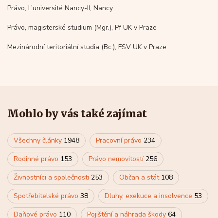
Právo, L’université Nancy-II, Nancy
Právo, magisterské studium (Mgr.), Pf UK v Praze
Mezinárodní teritoriální studia (Bc.), FSV UK v Praze
Mohlo by vás také zajímat
Všechny články
1948
Pracovní právo
234
Rodinné právo
153
Právo nemovitostí
256
Živnostníci a společnosti
253
Občan a stát
108
Spotřebitelské právo
38
Dluhy, exekuce a insolvence
53
Daňové právo
110
Pojištění a náhrada škody
64