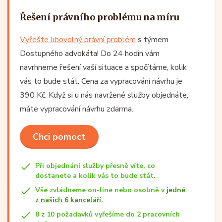
Řešení právního problému na míru
Vyřešte libovolný právní problém
s týmem
Dostupného advokáta! Do 24 hodin vám
navrhneme řešení vaší situace a spočítáme, kolik
vás to bude stát. Cena za vypracování návrhu je
390 Kč. Když si u nás navržené služby objednáte,
máte vypracování návrhu zdarma.
Chci pomoct
Při objednání služby přesně víte, co
dostanete a kolik vás to bude stát.
Vše zvládneme on-line nebo osobně v
jedné
z našich 6 kanceláří
.
8 z 10 požadavků vyřešíme do 2 pracovních