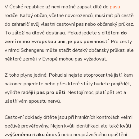
V České republice už není možné zapsat dítě do
pasu
rodiče. Každý občan, včetně novorozenců, musí mít při cestě
do zahraničí svůj vlastní cestovní pas nebo občanský průkaz.
To záleží na cílové destinaci. Pokud jedete s dítětem
do
zemí mimo Evropskou unii, je pas povinností
. Pro cesty
v rámci Schengenu může stačit dětský občanský průkaz, ale
některé země i v Evropě mohou pas vyžadovat.
Z toho plyne jediné: Pokud si nejste stoprocentně jistí, kam
nakonec pojedete nebo přes které státy budete projíždět,
vyřiďte raději i
pas pro děti
. Nestojí moc, platí pět let a
ušetří vám spoustu nervů.
Cestovní doklady dítěte jsou při hraničních kontrolách velmi
pečlivě prověřovány. Nejen kvůli identifikaci, ale také
kvůli
zvýšenému riziku
únosů
nebo neoprávněného opuštění