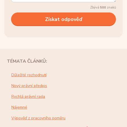
Zbývá
500
znaků
TÉMATA ČLÁNKŮ:
Důležité rozhodnutí
Nový právní předpis
Rychlá právní rada
Nájemné
Výpověď z pracovního poměru