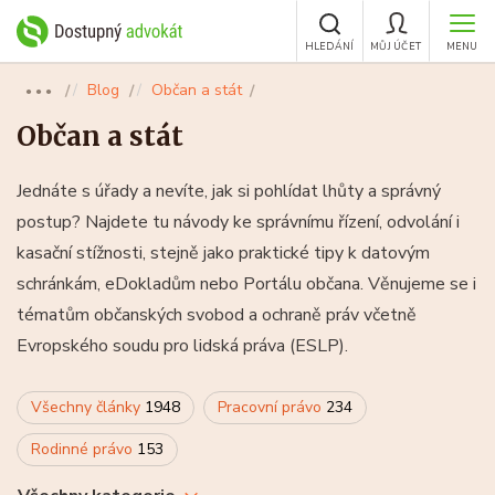
HLEDÁNÍ
MŮJ ÚČET
MENU
Blog
Občan a stát
●●●
Občan a stát
Jednáte s úřady a nevíte, jak si pohlídat lhůty a správný
postup? Najdete tu návody ke správnímu řízení, odvolání i
kasační stížnosti, stejně jako praktické tipy k datovým
schránkám, eDokladům nebo Portálu občana. Věnujeme se i
tématům občanských svobod a ochraně práv včetně
Evropského soudu pro lidská práva (ESLP).
Všechny články
1948
Pracovní právo
234
Rodinné právo
153