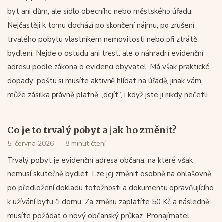
byt ani dům, ale sídlo obecního nebo městského úřadu.
Nejčastěji k tomu dochází po skončení nájmu, po zrušení
trvalého pobytu vlastníkem nemovitosti nebo při ztrátě
bydlení. Nejde o ostudu ani trest, ale o náhradní evidenční
adresu podle zákona o evidenci obyvatel. Má však praktické
dopady: poštu si musíte aktivně hlídat na úřadě, jinak vám
může zásilka právně platně „dojít“, i když jste ji nikdy nečetli.
Co je to trvalý pobyt a jak ho změnit?
5. června 2026
8 minut čtení
Trvalý pobyt je evidenční adresa občana, na které však
nemusí skutečně bydlet. Lze jej změnit osobně na ohlašovně
po předložení dokladu totožnosti a dokumentu opravňujícího
k užívání bytu či domu. Za změnu zaplatíte 50 Kč a následně
musíte požádat o nový občanský průkaz. Pronajímatel