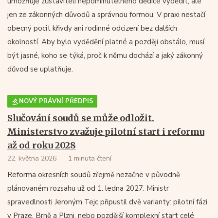
umožňuje zůstaviteli nepominutelného dědice vydědit, ale
jen ze zákonných důvodů a správnou formou. V praxi nestačí
obecný pocit křivdy ani rodinné odcizení bez dalších
okolností. Aby bylo vydědění platné a později obstálo, musí
být jasné, koho se týká, proč k němu dochází a jaký zákonný
důvod se uplatňuje.
NOVÝ PRÁVNÍ PŘEDPIS
Slučování soudů se může odložit.
Ministerstvo zvažuje pilotní start i reformu
až od roku 2028
22. května 2026
1 minuta čtení
Reforma okresních soudů zřejmě nezačne v původně
plánovaném rozsahu už od 1. ledna 2027. Ministr
spravedlnosti Jeroným Tejc připustil dvě varianty: pilotní fázi
v Praze, Brně a Plzni, nebo pozdější komplexní start celé