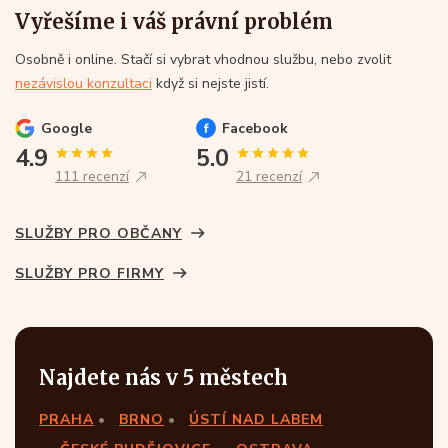
Vyřešíme i váš právní problém
Osobně i online. Stačí si vybrat vhodnou službu, nebo zvolit
nezávislou konzultaci
když si nejste jistí.
Google
Facebook
4.9
5.0
111 recenzí
21 recenzí
SLUŽBY PRO OBČANY
SLUŽBY PRO FIRMY
Najdete nás v 5 městech
PRAHA
BRNO
ÚSTÍ NAD LABEM