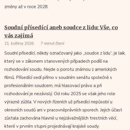
změny až v roce 2028.
Soudní přísedící aneb soudce z lidu: Vše, co
vás zajímá
21. května 2026
7 minut čtení
Soudní přísedící, někdy označovaný jako „soudce z lidu“, je laik,
který se v zákonem stanovených případech podílí na
rozhodování soudu. Nejde o porotu známou z amerických
filmů. Přísedící sedí přímo v soudním senátu společně s
profesionálním soudcem, má hlasovací právo a při
rozhodování je nezávislý. Od roku 2025 se však jeho role
výrazně zúžila. V nových řízeních už přísedící nepůsobí u
okresních soudů ani v pracovněprávních sporech. Jejich účast
zůstala zachována hlavně u nejzávažnějších trestních věcí,
které v prvním stupni projednávají krajské soudy.