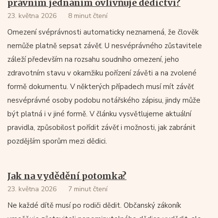
právním jednáním ovlivňuje dědictví?
23. května 2026
8 minut čtení
Omezení svéprávnosti automaticky neznamená, že člověk
nemůže platně sepsat závěť. U nesvéprávného zůstavitele
záleží především na rozsahu soudního omezení, jeho
zdravotním stavu v okamžiku pořízení závěti a na zvolené
formě dokumentu. V některých případech musí mít závěť
nesvéprávné osoby podobu notářského zápisu, jindy může
být platná i v jiné formě. V článku vysvětlujeme aktuální
pravidla, způsobilost pořídit závěť i možnosti, jak zabránit
pozdějším sporům mezi dědici.
Jak na vydědění potomka?
23. května 2026
7 minut čtení
Ne každé dítě musí po rodiči dědit. Občanský zákoník