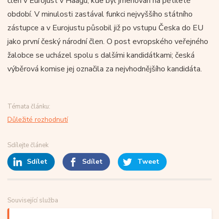
člen v Eurojust v Haagu, kde byl jmenován na pětileté
období. V minulosti zastával funkci nejvyššího státního
zástupce a v Eurojustu působil již po vstupu Česka do EU
jako první český národní člen. O post evropského veřejného
žalobce se ucházel spolu s dalšími kandidátkami; česká
výběrová komise jej označila za nejvhodnějšího kandidáta.
Témata článku:
Důležité rozhodnutí
Sdílejte článek
Sdílet
Sdílet
Tweet
Související služba