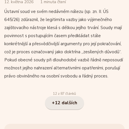
12. května 2026
1 minuta čtení
Ústavní soud ve svém nedávném nálezu (sp. zn. II. ÚS
645/26) zdůraznil, že legitimita vazby jako výjimečného
zajišťovacího nástroje klesá s délkou jejího trvání. Soudy mají
povinnost s postupujícím časem předkládat stále
konkrétnější a přesvědčivější argumenty pro její pokračování,
což je proces označovaný jako doktrína „zesílených důvodů“.
Pokud obecné soudy při dlouhodobé vazbě řádně neposoudí
možnost jejího nahrazení alternativními opatřeními, porušují
právo obviněného na osobní svobodu a řádný proces.
12 z 87 článků
+12 dalších