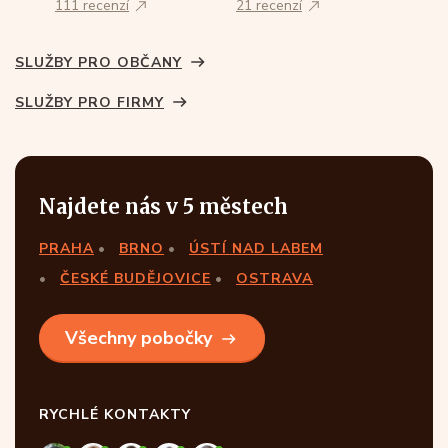
111 recenzí
21 recenzí
SLUŽBY PRO OBČANY
SLUŽBY PRO FIRMY
Najdete nás v 5 městech
PRAHA
BRNO
ÚSTÍ NAD LABEM
ČESKÉ BUDĚJOVICE
OSTRAVA
Všechny pobočky
RYCHLÉ KONTAKTY