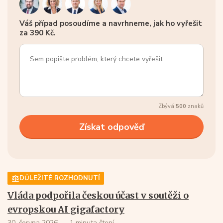
Váš případ posoudíme a navrhneme, jak ho vyřešit
za 390 Kč.
Zbývá
500
znaků
DŮLEŽITÉ ROZHODNUTÍ
Vláda podpořila českou účast v soutěži o
evropskou AI gigafactory
30. června 2026
1 minuta čtení