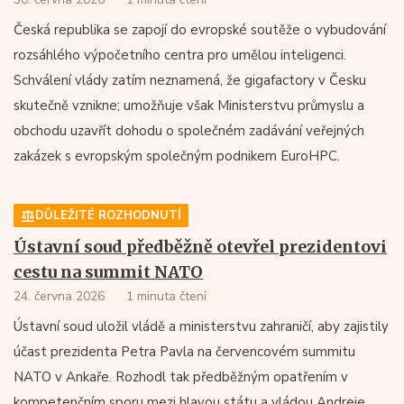
Česká republika se zapojí do evropské soutěže o vybudování
rozsáhlého výpočetního centra pro umělou inteligenci.
Schválení vlády zatím neznamená, že gigafactory v Česku
skutečně vznikne; umožňuje však Ministerstvu průmyslu a
obchodu uzavřít dohodu o společném zadávání veřejných
zakázek s evropským společným podnikem EuroHPC.
DŮLEŽITÉ ROZHODNUTÍ
Ústavní soud předběžně otevřel prezidentovi
cestu na summit NATO
24. června 2026
1 minuta čtení
Ústavní soud uložil vládě a ministerstvu zahraničí, aby zajistily
účast prezidenta Petra Pavla na červencovém summitu
NATO v Ankaře. Rozhodl tak předběžným opatřením v
kompetenčním sporu mezi hlavou státu a vládou Andreje