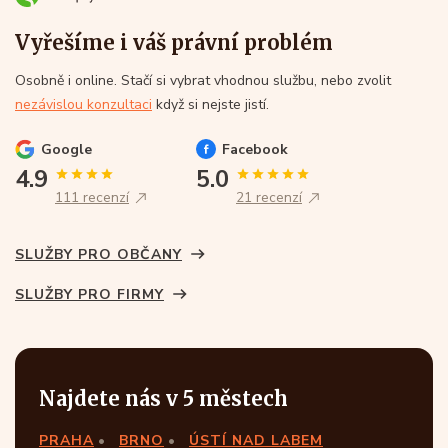
Vyřešíme i váš právní problém
Osobně i online. Stačí si vybrat vhodnou službu, nebo zvolit
nezávislou konzultaci
když si nejste jistí.
Google
Facebook
4.9
5.0
111 recenzí
21 recenzí
SLUŽBY PRO OBČANY
SLUŽBY PRO FIRMY
Najdete nás v 5 městech
PRAHA
BRNO
ÚSTÍ NAD LABEM