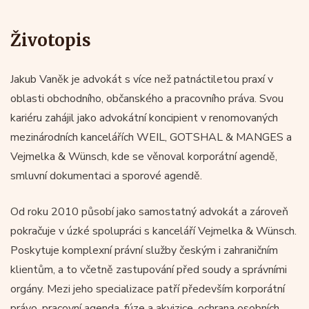
Životopis
Jakub Vaněk je advokát s více než patnáctiletou praxí v
oblasti obchodního, občanského a pracovního práva. Svou
kariéru zahájil jako advokátní koncipient v renomovaných
mezinárodních kancelářích WEIL, GOTSHAL & MANGES a
Vejmelka & Wünsch, kde se věnoval korporátní agendě,
smluvní dokumentaci a sporové agendě.
Od roku 2010 působí jako samostatný advokát a zároveň
pokračuje v úzké spolupráci s kanceláří Vejmelka & Wünsch.
Poskytuje komplexní právní služby českým i zahraničním
klientům, a to včetně zastupování před soudy a správními
orgány. Mezi jeho specializace patří především korporátní
právo, pracovní agenda, fúze a akvizice, ochrana osobních