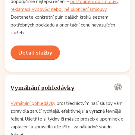
doporučíme nejlepší řešení –
odstoupení od smlouvy,
reklamaci, výpověď nebo jiné ukončení smlouvy
.
Dostanete konkrétní plán dalších kroků, seznam
potřebných podkladů a orientační cenu navazujících
služeb.
Detail služby
Vymáhání pohledávky
Vymáhání pohledávky
prostřednictvím naší služby vám
zpravidla zaručí rychlejší, efektivnější a výrazně levnější
řešení. Ušetříte si týdny či měsíce proseb a upomínek o
zaplacení a zpravidla ušetříte i za nákladné soudní
řešení.