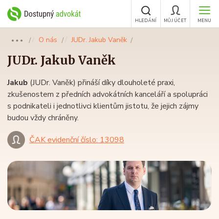
HLEDÁNÍ
MŮJ ÚČET
MENU
O nás
JUDr. Jakub Vaněk
●●●
JUDr.
Jakub Vaněk
Jakub
(JUDr. Vaněk) přináší díky dlouholeté praxi,
zkušenostem z předních advokátních kanceláří a spolupráci
s podnikateli i jednotlivci klientům jistotu, že jejich zájmy
budou vždy chráněny.
ČAK evidenční číslo: 13098