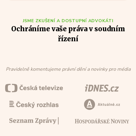
JSME ZKUŠENÍ A DOSTUPNÍ ADVOKÁTI
Ochráníme vaše práva v soudním
řízení
JUDr. Viktor Štěpán
Mgr. Vilém
14 let praxe , ČAK: 16771
13 let praxe
Pravidelně komentujeme právní dění a novinky pro média