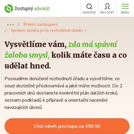
HLEDÁNÍ
MŮJ ÚČET
MENU
Právní zastoupení
●●●
Správní žaloba proti rozhodnutí úřadu
Vysvětlíme vám,
zda má spávní
žaloba smysl,
kolik máte času a co
udělat hned.
Posoudíme doručené rozhodnutí úřadu a vysvětlíme, co
soud skutečně přezkoumává a jaké máte možnosti. Do 2
pracovních dnů dostanete konkrétní plán dalších kroků,
seznam podkladů k přípravě a orientační nacenění
navazujících úkonů.
Chci návrh postupu za 390 Kč