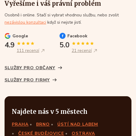
Vyřešíme i váš právní problém
Osobně i online. Stačí si vybrat vhodnou službu, nebo zvolit
nezávislou konzultaci
když si nejste jistí.
Google
Facebook
4.9
5.0
111 recenzí
21 recenzí
SLUŽBY PRO OBČANY
SLUŽBY PRO FIRMY
Najdete nás v 5 městech
PRAHA
BRNO
ÚSTÍ NAD LABEM
ČESKÉ BUDĚJOVICE
OSTRAVA