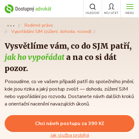
HLEDÁNÍ
MŮJ ÚČET
MENU
Rodinné právo
●●●
Vypořádání SJM (zúžení, dohoda, rozvod)
Vysvětlíme vám, co do SJM patří,
jak ho vypořádat
a na co si dát
pozor.
Posoudíme, co ve vašem případě patří do společného jmění,
kde jsou rizika a jaký postup zvolit — dohodu, zúžení SJM
nebo vypořádání po rozvodu. Dostanete návrh dalších kroků
a orientační nacenění navazujících úkonů.
Chci návrh postupu za 390 Kč
Jak služba probíhá