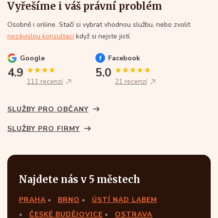
Vyřešíme i váš právní problém
Osobně i online. Stačí si vybrat vhodnou službu, nebo zvolit
nezávislou konzultaci
když si nejste jistí.
Google
Facebook
4.9
5.0
111 recenzí
21 recenzí
SLUŽBY PRO OBČANY
SLUŽBY PRO FIRMY
Najdete nás v 5 městech
PRAHA
BRNO
ÚSTÍ NAD LABEM
ČESKÉ BUDĚJOVICE
OSTRAVA