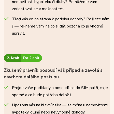
nemovitost, hypotéku či dluhy? Pomůžeme vám
zorientovat se v možnostech.
Tlačí vás druhá strana k podpisu dohody? Pošlete nám
ji — řekneme vám, na co si dát pozor a co je vhodné
upravit.
2. Krok
Do 2 dnů
Zkušený právník posoudí váš případ a zavolá s
návrhem dalšího postupu.
Projde vaše podklady a posoudí, co do SJM patří, co je
sporné a co bude potřeba doložit.
Upozorní vás na hlavní rizika — zejména u nemovitosti,
hypotéky, dluhů nebo nevýhodné dohody.