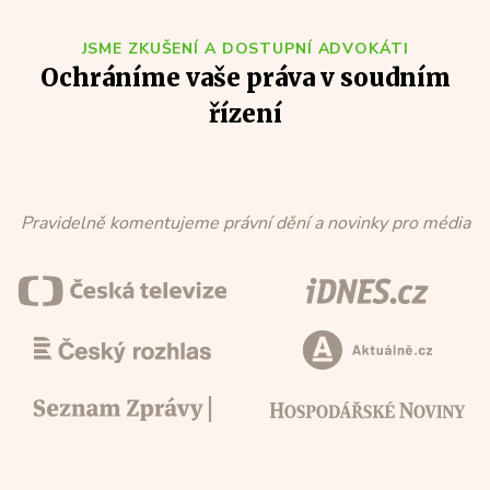
JSME ZKUŠENÍ A DOSTUPNÍ ADVOKÁTI
Ochráníme vaše práva v soudním
řízení
PhDr. Mgr. Martin Krahulík
Mgr. Vilém
19 let praxe , ČAK: 14303
13 let praxe
Pravidelně komentujeme právní dění a novinky pro média