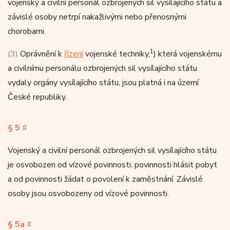
vojenský a civilní personál ozbrojených sil vysílajícího státu a
závislé osoby netrpí nakažlivými nebo přenosnými
chorobami.
1
(3)
Oprávnění k
řízení
vojenské techniky,
) která vojenskému
a civilnímu personálu ozbrojených sil vysílajícího státu
vydaly orgány vysílajícího státu, jsou platná i na území
České republiky.
§ 5
#
Vojenský a civilní personál ozbrojených sil vysílajícího státu
je osvobozen od vízové povinnosti, povinnosti hlásit pobyt
a od povinnosti žádat o povolení k zaměstnání. Závislé
osoby jsou osvobozeny od vízové povinnosti.
§ 5a
#