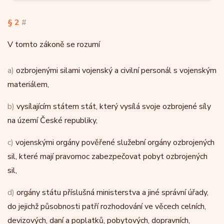
§ 2
#
V tomto zákoně se rozumí
a)
ozbrojenými silami vojenský a civilní personál s vojenským
materiálem,
b)
vysílajícím státem stát, který vysílá svoje ozbrojené síly
na území České republiky,
c)
vojenskými orgány pověřené služební orgány ozbrojených
sil, které mají pravomoc zabezpečovat pobyt ozbrojených
sil,
d)
orgány státu příslušná ministerstva a jiné správní úřady,
do jejichž působnosti patří rozhodování ve věcech celních,
devizových, daní a poplatků, pobytových, dopravních,