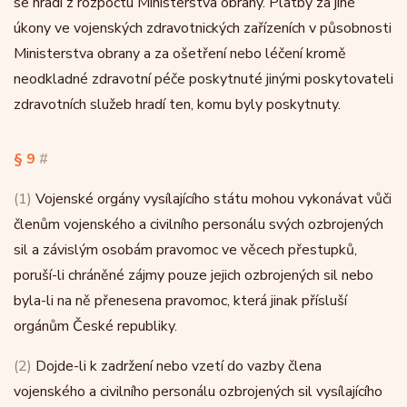
se hradí z rozpočtu Ministerstva obrany. Platby za jiné
úkony ve vojenských zdravotnických zařízeních v působnosti
Ministerstva obrany a za ošetření nebo léčení kromě
neodkladné zdravotní péče poskytnuté jinými poskytovateli
zdravotních služeb hradí ten, komu byly poskytnuty.
§ 9
#
(1)
Vojenské orgány vysílajícího státu mohou vykonávat vůči
členům vojenského a civilního personálu svých ozbrojených
sil a závislým osobám pravomoc ve věcech přestupků,
poruší-li chráněné zájmy pouze jejich ozbrojených sil nebo
byla-li na ně přenesena pravomoc, která jinak přísluší
orgánům České republiky.
(2)
Dojde-li k zadržení nebo vzetí do vazby člena
vojenského a civilního personálu ozbrojených sil vysílajícího