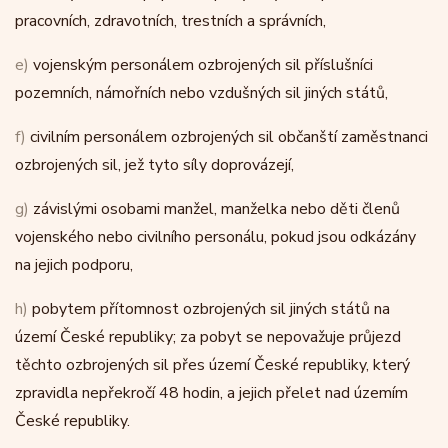
pracovních, zdravotních, trestních a správních,
e)
vojenským personálem ozbrojených sil příslušníci
pozemních, námořních nebo vzdušných sil jiných států,
f)
civilním personálem ozbrojených sil občanští zaměstnanci
ozbrojených sil, jež tyto síly doprovázejí,
g)
závislými osobami manžel, manželka nebo děti členů
vojenského nebo civilního personálu, pokud jsou odkázány
na jejich podporu,
h)
pobytem přítomnost ozbrojených sil jiných států na
území České republiky; za pobyt se nepovažuje průjezd
těchto ozbrojených sil přes území České republiky, který
zpravidla nepřekročí 48 hodin, a jejich přelet nad územím
České republiky.