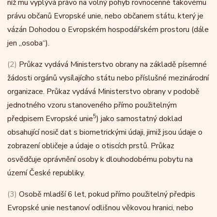
níž mu vyplývá právo na volný pohyb rovnocenné takovému
právu občanů Evropské unie, nebo občanem státu, který je
vázán Dohodou o Evropském hospodářském prostoru (dále
jen „osoba“).
(2)
Průkaz vydává Ministerstvo obrany na základě písemné
žádosti orgánů vysílajícího státu nebo příslušné mezinárodní
organizace. Průkaz vydává Ministerstvo obrany v podobě
jednotného vzoru stanoveného přímo použitelným
5
předpisem Evropské unie
) jako samostatný doklad
obsahující nosič dat s biometrickými údaji, jimiž jsou údaje o
zobrazení obličeje a údaje o otiscích prstů. Průkaz
osvědčuje oprávnění osoby k dlouhodobému pobytu na
území České republiky.
(3)
Osobě mladší 6 let, pokud přímo použitelný předpis
Evropské unie nestanoví odlišnou věkovou hranici, nebo