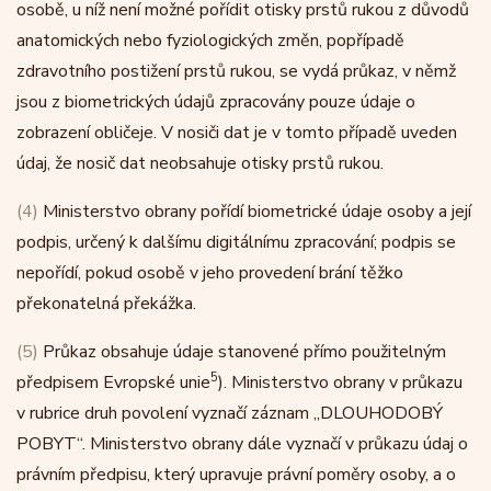
osobě, u níž není možné pořídit otisky prstů rukou z důvodů
anatomických nebo fyziologických změn, popřípadě
zdravotního postižení prstů rukou, se vydá průkaz, v němž
jsou z biometrických údajů zpracovány pouze údaje o
zobrazení obličeje. V nosiči dat je v tomto případě uveden
údaj, že nosič dat neobsahuje otisky prstů rukou.
(4)
Ministerstvo obrany pořídí biometrické údaje osoby a její
podpis, určený k dalšímu digitálnímu zpracování; podpis se
nepořídí, pokud osobě v jeho provedení brání těžko
překonatelná překážka.
(5)
Průkaz obsahuje údaje stanovené přímo použitelným
5
předpisem Evropské unie
). Ministerstvo obrany v průkazu
v rubrice druh povolení vyznačí záznam „DLOUHODOBÝ
POBYT“. Ministerstvo obrany dále vyznačí v průkazu údaj o
právním předpisu, který upravuje právní poměry osoby, a o