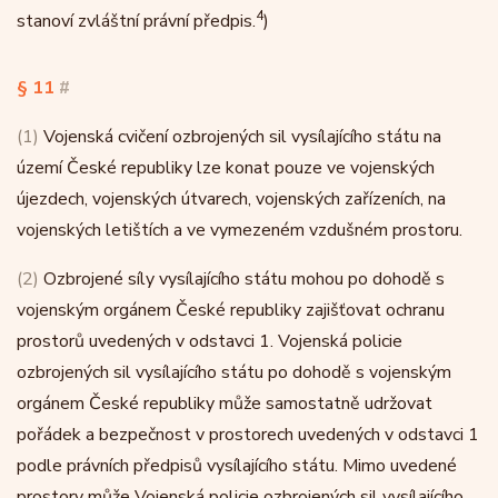
4
stanoví zvláštní právní předpis.
)
§ 11
#
(1)
Vojenská cvičení ozbrojených sil vysílajícího státu na
území České republiky lze konat pouze ve vojenských
újezdech, vojenských útvarech, vojenských zařízeních, na
vojenských letištích a ve vymezeném vzdušném prostoru.
(2)
Ozbrojené síly vysílajícího státu mohou po dohodě s
vojenským orgánem České republiky zajišťovat ochranu
prostorů uvedených v odstavci 1. Vojenská policie
ozbrojených sil vysílajícího státu po dohodě s vojenským
orgánem České republiky může samostatně udržovat
pořádek a bezpečnost v prostorech uvedených v odstavci 1
podle právních předpisů vysílajícího státu. Mimo uvedené
prostory může Vojenská policie ozbrojených sil vysílajícího