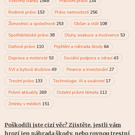
Všechny články
1948
Pracovní právo
234
Rodinné právo
153
Právo nemovitostí
256
Živnostníci a společnosti
253
Občan a stát
108
Spotřebitelské právo
38
Dluhy, exekuce a insolvence
53
Daňové právo
110
Pojištění a náhrada škody
64
Doprava a motoristé
53
Sociální podpora a zdraví
43
SVJ a bytová družstva
49
Finance a investování
27
Trestní právo
133
Technologie, AI a soukromí
17
Právní aktuality
269
Ostatní právní témata
112
Zmínky v médiích
151
Poškodili jste cizí věc? Zjistěte, jestli vám
hrozí jen náhrada škody, nebo rovnou trestní