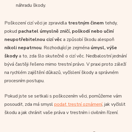
náhradu škody.
Poškození cizí věci je zpravidla
trestným činem
tehdy,
pokud
pachatel úmyslně zničí, poškodí nebo učiní
neupotřebitelnou cizí věc
a způsobí škodu alespoň
nikoli nepatrnou
. Rozhodující je zejména
úmysl, výše
škody
a to, zda šlo skutečně o cizí věc. Nedbalostní jednání
bývá častěji řešeno mimo trestní právo. V praxi proto záleží
na rychlém zajištění důkazů, vyčíslení škody a správném
procesním postupu.
Pokud jste se setkali s poškozením věci, pomůžeme vám
posoudit, zda má smysl
podat trestní oznámení
, jak vyčíslit
škodu a jak chránit vaše práva v trestním i civilním řízení.