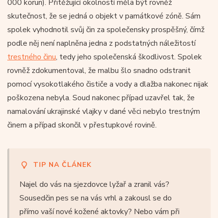
000 korun). Přitěžující okolností měla být rovněž
skutečnost, že se jedná o objekt v památkové zóně. Sám
spolek vyhodnotil svůj čin za společensky prospěšný, čímž
podle něj není naplněna jedna z podstatných náležitostí
trestného činu
, tedy jeho společenská škodlivost. Spolek
rovněž zdokumentoval, že malbu šlo snadno odstranit
pomocí vysokotlakého čističe a vody a dlažba nakonec nijak
poškozena nebyla. Soud nakonec případ uzavřel tak, že
namalování ukrajinské vlajky v dané věci nebylo trestným
činem a případ skončil v přestupkové rovině.
TIP NA ČLÁNEK
Najel do vás na sjezdovce lyžař a zranil vás?
Sousedčin pes se na vás vrhl a zakousl se do
přímo vaší nové kožené aktovky? Nebo vám při