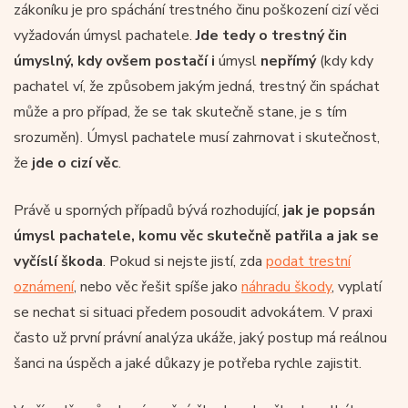
zákoníku je pro spáchání trestného činu poškození cizí věci
vyžadován úmysl pachatele.
Jde tedy o trestný čin
úmyslný, kdy ovšem postačí i
úmysl
nepřímý
(kdy kdy
pachatel ví, že způsobem jakým jedná, trestný čin spáchat
může a pro případ, že se tak skutečně stane, je s tím
srozuměn). Úmysl pachatele musí zahrnovat i skutečnost,
že
jde o cizí věc
.
Právě u sporných případů bývá rozhodující,
jak je popsán
úmysl pachatele, komu věc skutečně patřila a jak se
vyčíslí škoda
. Pokud si nejste jistí, zda
podat trestní
oznámení
, nebo věc řešit spíše jako
náhradu škody
, vyplatí
se nechat si situaci předem posoudit advokátem. V praxi
často už první právní analýza ukáže, jaký postup má reálnou
šanci na úspěch a jaké důkazy je potřeba rychle zajistit.