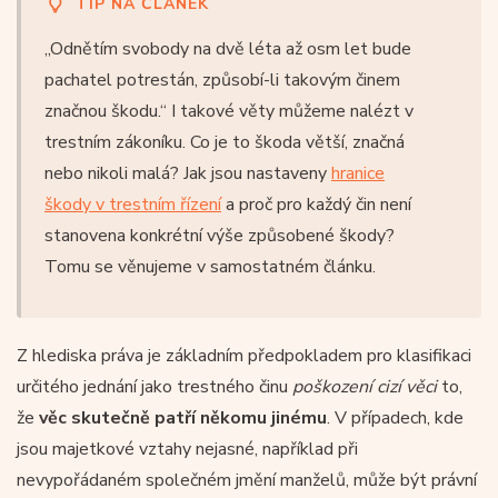
TIP NA ČLÁNEK
„Odnětím svobody na dvě léta až osm let bude
pachatel potrestán, způsobí-li takovým činem
značnou škodu.“ I takové věty můžeme nalézt v
trestním zákoníku. Co je to škoda větší, značná
nebo nikoli malá? Jak jsou nastaveny
hranice
škody v trestním řízení
a proč pro každý čin není
stanovena konkrétní výše způsobené škody?
Tomu se věnujeme v samostatném článku.
Z hlediska práva je základním předpokladem pro klasifikaci
určitého jednání jako trestného činu
poškození cizí věci
to,
že
věc skutečně patří někomu jinému
. V případech, kde
jsou majetkové vztahy nejasné, například při
nevypořádaném společném jmění manželů, může být právní