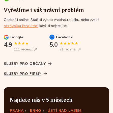
Vyřešíme i váš právní problém
Osobně i online. Stačí si vybrat vhodnou službu, nebo zvolit
nezávislou konzultaci
když si nejste jistí.
Google
Facebook
4.9
5.0
111 recenzí
21 recenzí
SLUŽBY PRO OBČANY
SLUŽBY PRO FIRMY
Najdete nás v 5 městech
PRAHA
BRNO
ÚSTÍ NAD LABEM