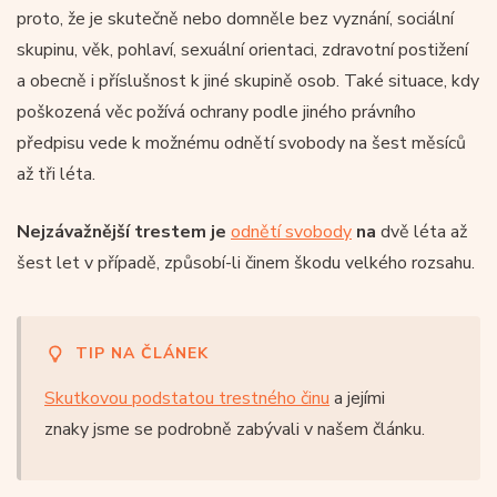
proto, že je skutečně nebo domněle bez vyznání, sociální
skupinu, věk, pohlaví, sexuální orientaci, zdravotní postižení
a obecně i příslušnost k jiné skupině osob. Také situace, kdy
poškozená věc požívá ochrany podle jiného právního
předpisu vede k možnému odnětí svobody na šest měsíců
až tři léta.
Nejzávažnější trestem je
odnětí svobody
na
dvě léta až
šest let v případě, způsobí-li činem škodu velkého rozsahu.
TIP NA ČLÁNEK
Skutkovou podstatou trestného činu
a jejími
znaky jsme se podrobně zabývali v našem článku.