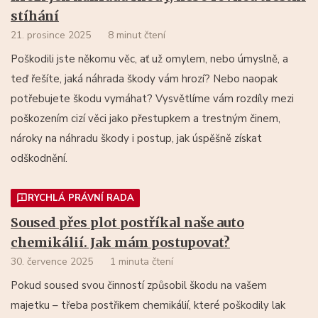
stíhání
21. prosince 2025
8 minut čtení
Poškodili jste někomu věc, ať už omylem, nebo úmyslně, a
teď řešíte, jaká náhrada škody vám hrozí? Nebo naopak
potřebujete škodu vymáhat? Vysvětlíme vám rozdíly mezi
poškozením cizí věci jako přestupkem a trestným činem,
nároky na náhradu škody i postup, jak úspěšně získat
odškodnění.
RYCHLÁ PRÁVNÍ RADA
Soused přes plot postříkal naše auto
chemikálií. Jak mám postupovat?
30. července 2025
1 minuta čtení
Pokud soused svou činností způsobil škodu na vašem
majetku – třeba postřikem chemikálií, které poškodily lak