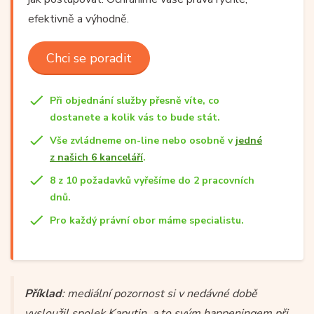
efektivně a výhodně.
Chci se poradit
Při objednání služby přesně víte, co
dostanete a kolik vás to bude stát.
Vše zvládneme on-line nebo osobně v
jedné
z našich 6 kanceláří
.
8 z 10 požadavků vyřešíme do 2 pracovních
dnů.
Pro každý právní obor máme specialistu.
Příklad
: mediální pozornost si v nedávné době
vysloužil spolek Kaputin, a to svým happeningem při