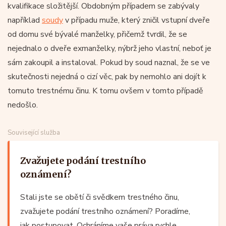
kvalifikace složitější. Obdobným případem se zabývaly
například
soudy
v případu muže, který zničil vstupní dveře
od domu své bývalé manželky, přičemž tvrdil, že se
nejednalo o dveře exmanželky, nýbrž jeho vlastní, neboť je
sám zakoupil a instaloval. Pokud by soud naznal, že se ve
skutečnosti nejedná o cizí věc, pak by nemohlo ani dojít k
tomuto trestnému činu. K tomu ovšem v tomto případě
nedošlo.
Související služba
Zvažujete podání trestního
oznámení?
Stali jste se obětí či svědkem trestného činu,
zvažujete podání trestního oznámení? Poradíme,
jak postupovat. Ochráníme vaše práva rychle,