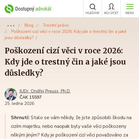
HLEDÁNÍ
MŮJ ÚČET
MENU
Blog
Trestní právo
●●●
Poškození cizí věci v roce 2026: Kdy jde o trestný čin a jaké
jsou důsledky?
Poškození cizí věci v roce 2026:
Kdy jde o trestný čin a jaké jsou
důsledky?
JUDr. Ondřej Preuss, Ph.D.
ČAK 15597
25. ledna 2026
Shrnutí:
Stalo se vám někdy, že jste způsobili škodu na
cizím majetku, nebo naopak byly vaše věci poškozeny
někým jiným? Kdy je poškození cizí věci považováno za