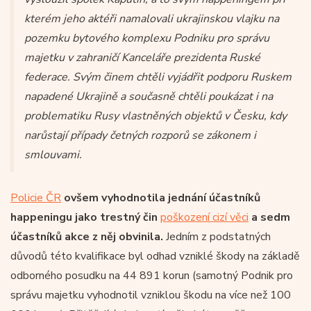
kterém jeho aktéři namalovali ukrajinskou vlajku na
pozemku bytového komplexu
Podniku pro správu
majetku v zahraničí Kanceláře prezidenta
Ruské
federace.
Svým činem chtěli vyjádřit podporu Ruskem
napadené Ukrajině a současně chtěli poukázat i na
problematiku Rusy vlastněných objektů v Česku, kdy
narůstají případy četných rozporů se zákonem i
smlouvami.
Policie ČR
ovšem vyhodnotila jednání účastníků
happeningu jako trestný čin
poškození cizí věci
a sedm
účastníků akce z něj obvinila.
Jedním z podstatných
důvodů této kvalifikace byl odhad vzniklé škody na základě
odborného posudku na 44 891 korun (samotný Podnik pro
správu majetku vyhodnotil vzniklou škodu na více než 100