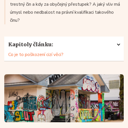
trestný čin a kdy za obyčejný přestupek? A jaký vliv má
úmysl nebo nedbalost na právní kvalifikaci takového
činu?
Kapitoly článku:
Co je to poškození cizí věci?