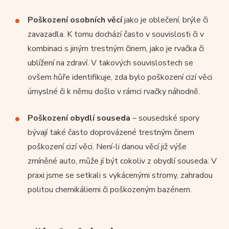
Poškození osobních věcí
jako je oblečení, brýle či
zavazadla. K tomu dochází často v souvislosti či v
kombinaci s jiným trestným činem, jako je rvačka či
ublížení na zdraví. V takových souvislostech se
ovšem hůře identifikuje, zda bylo poškození cizí věci
úmyslné či k němu došlo v rámci rvačky náhodně.
Poškození obydlí souseda
– sousedské spory
bývají také často doprovázené trestným činem
poškození cizí věci. Není-li danou věcí již výše
zmíněné auto, může jí být cokoliv z obydlí souseda. V
praxi jsme se setkali s vykácenými stromy, zahradou
politou chemikáliemi či poškozeným bazénem.