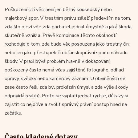
Poškození cizí věci není jen běžný sousedský nebo
majetkový spor. V trestním právu záleží především na tom,
zda šlo o cizí věc, zda pachatel jednal úmyslně a jaká škoda
skutečně vznikla. Právě kombinace těchto okolností
rozhoduje o tom, zda bude věc posouzena jako trestný čin,
nebo jen jako přestupek či občanskoprávní spor o náhradu
škody. V praxi bývá problém hlavně v dokazování:
poškozený často nemá včas zajištěné fotografie, odhad
opravy, svědky nebo kamerový záznam. U obviněných se
zase často řeší, zda byl prokázán úmysl a zda výše škody
odpovídá realitě. Proto se vyplatí jednat rychle, důkazy si
zajistit co nejdříve a zvolit správný právní postup hned na
začátku.
Často kladené dotazy