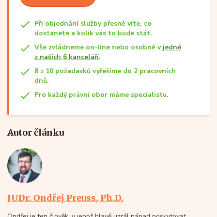
Při objednání služby přesně víte, co
dostanete a kolik vás to bude stát.
Vše zvládneme on-line nebo osobně v
jedné
z našich 6 kanceláří
.
8 z 10 požadavků vyřešíme do 2 pracovních
dnů.
Pro každý právní obor máme specialistu.
Autor článku
JUDr. Ondřej Preuss, Ph.D.
Ondřej je ten člověk, v jehož hlavě uzrál nápad poskytovat