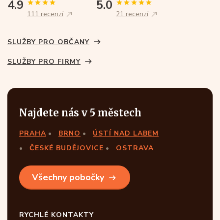
4.9
5.0
111 recenzí
21 recenzí
SLUŽBY PRO OBČANY
SLUŽBY PRO FIRMY
Najdete nás v 5 městech
PRAHA
BRNO
ÚSTÍ NAD LABEM
ČESKÉ BUDĚJOVICE
OSTRAVA
Všechny pobočky
RYCHLÉ KONTAKTY