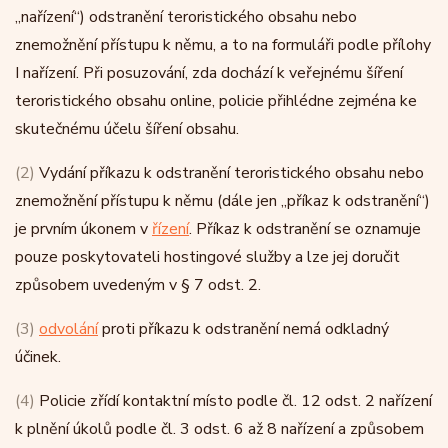
„nařízení“) odstranění teroristického obsahu nebo
znemožnění přístupu k němu, a to na formuláři podle přílohy
I nařízení. Při posuzování, zda dochází k veřejnému šíření
teroristického obsahu online, policie přihlédne zejména ke
skutečnému účelu šíření obsahu.
(2)
Vydání příkazu k odstranění teroristického obsahu nebo
znemožnění přístupu k němu (dále jen „příkaz k odstranění“)
je prvním úkonem v
řízení
. Příkaz k odstranění se oznamuje
pouze poskytovateli hostingové služby a lze jej doručit
způsobem uvedeným v § 7 odst. 2.
(3)
odvolání
proti příkazu k odstranění nemá odkladný
účinek.
(4)
Policie zřídí kontaktní místo podle čl. 12 odst. 2 nařízení
k plnění úkolů podle čl. 3 odst. 6 až 8 nařízení a způsobem