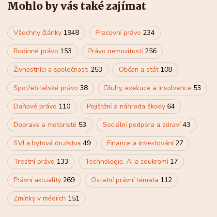
Mohlo by vás také zajímat
Všechny články
1948
Pracovní právo
234
Rodinné právo
153
Právo nemovitostí
256
Živnostníci a společnosti
253
Občan a stát
108
Spotřebitelské právo
38
Dluhy, exekuce a insolvence
53
Daňové právo
110
Pojištění a náhrada škody
64
Doprava a motoristé
53
Sociální podpora a zdraví
43
SVJ a bytová družstva
49
Finance a investování
27
Trestní právo
133
Technologie, AI a soukromí
17
Právní aktuality
269
Ostatní právní témata
112
Zmínky v médiích
151