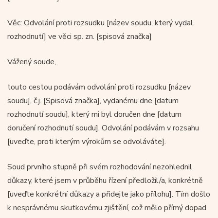
Věc: Odvolání proti rozsudku [název soudu, který vydal
rozhodnutí] ve věci sp. zn. [spisová značka]
Vážený soude,
touto cestou podávám odvolání proti rozsudku [název
soudu], č.j. [Spisová značka], vydanému dne [datum
rozhodnutí soudu], který mi byl doručen dne [datum
doručení rozhodnutí soudu]. Odvolání podávám v rozsahu
[uveďte, proti kterým výrokům se odvoláváte].
Soud prvního stupně při svém rozhodování nezohlednil
důkazy, které jsem v průběhu řízení předložil/a, konkrétně
[uveďte konkrétní důkazy a přidejte jako přílohu]. Tím došlo
k nesprávnému skutkovému zjištění, což mělo přímý dopad