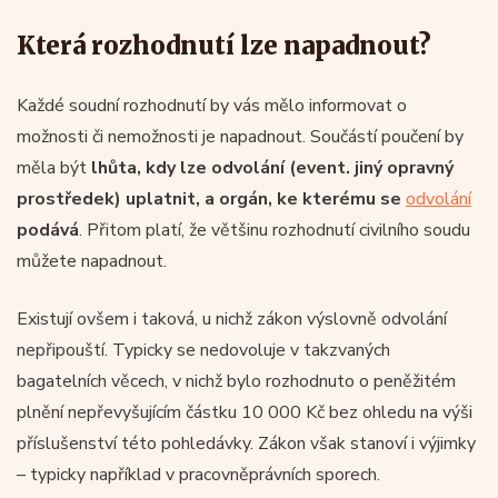
Která rozhodnutí lze napadnout?
Každé soudní rozhodnutí by vás mělo informovat o
možnosti či nemožnosti je napadnout. Součástí poučení by
měla být
lhůta, kdy lze odvolání (event. jiný opravný
prostředek) uplatnit, a orgán, ke kterému se
odvolání
podává
. Přitom platí, že většinu rozhodnutí civilního soudu
můžete napadnout.
Existují ovšem i taková, u nichž zákon výslovně odvolání
nepřipouští. Typicky se nedovoluje v takzvaných
bagatelních věcech, v nichž bylo rozhodnuto o peněžitém
plnění nepřevyšujícím částku 10 000 Kč bez ohledu na výši
příslušenství této pohledávky. Zákon však stanoví i výjimky
– typicky například v pracovněprávních sporech.