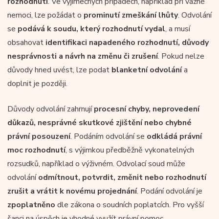
rozhodnutí
. Ve výjimečných případech, například při vážné
nemoci, lze požádat o
prominutí zmeškání lhůty
. Odvolání
se
podává k soudu, který rozhodnutí vydal
, a musí
obsahovat
identifikaci napadeného rozhodnutí, důvody
nesprávnosti a návrh na změnu či zrušení
. Pokud nelze
důvody hned uvést, lze podat
blanketní odvolání
a
doplnit je později.
Důvody odvolání zahrnují
procesní chyby, neprovedení
důkazů, nesprávné skutkové zjištění nebo chybné
právní posouzení
. Podáním odvolání se
odkládá právní
moc rozhodnutí
, s výjimkou předběžně vykonatelných
rozsudků, například o výživném. Odvolací soud může
odvolání
odmítnout, potvrdit, změnit nebo rozhodnutí
zrušit a vrátit k novému projednání
. Podání odvolání je
zpoplatněno
dle zákona o soudních poplatcích. Pro vyšší
šanci na úspěch je vhodné využít právní pomoc.