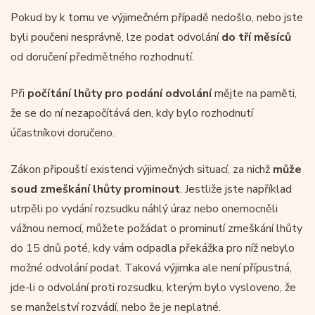
Pokud by k tomu ve výjimečném případě nedošlo, nebo jste
byli poučeni nesprávně, lze podat odvolání
do tří měsíců
od doručení předmětného rozhodnutí.
Při
počítání lhůty pro podání odvolání
mějte na paměti,
že se do ní nezapočítává den, kdy bylo rozhodnutí
účastníkovi doručeno.
Zákon připouští existenci výjimečných situací, za nichž
může
soud zmeškání lhůty prominout
. Jestliže jste například
utrpěli po vydání rozsudku náhlý úraz nebo onemocněli
vážnou nemocí, můžete požádat o prominutí zmeškání lhůty
do 15 dnů poté, kdy vám odpadla překážka pro níž nebylo
možné odvolání podat. Taková výjimka ale není přípustná,
jde-li o odvolání proti rozsudku, kterým bylo vysloveno, že
se manželství rozvádí, nebo že je neplatné.