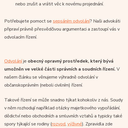
nebo zrušit a vrátit věc k novému projednání.
Potřebujete pomoct se
sepsáním odvolání
? Naši advokáti
připraví právně přesvědčivou argumentaci a zastoupí vás v
odvolacím řízení.
Odvolání
je
obecný opravný prostředek, který bývá
umožněn ve velké části správních a soudních řízení.
V
našem článku se věnujeme výhradně odvolání v
občanskoprávním (neboli civilním) řízení.
Takové řízení se může snadno týkat kohokoliv z nás. Soudy
v něm rozhodují například otázky majetkového vypořádání,
dědictví nebo obchodních a smluvních vztahů a typicky také
spory týkající se rodiny (
rozvod
,
výživné
). Zpravidla zde