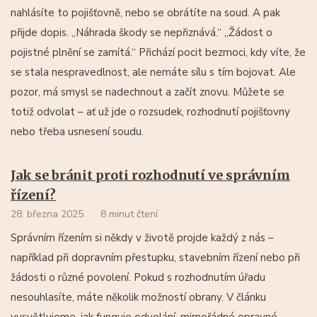
nahlásíte to pojišťovně, nebo se obrátíte na soud. A pak
přijde dopis. „Náhrada škody se nepřiznává.“ „Žádost o
pojistné plnění se zamítá.“ Přichází pocit bezmoci, kdy víte, že
se stala nespravedlnost, ale nemáte sílu s tím bojovat. Ale
pozor, má smysl se nadechnout a začít znovu. Můžete se
totiž odvolat – ať už jde o rozsudek, rozhodnutí pojišťovny
nebo třeba usnesení soudu.
Jak se bránit proti rozhodnutí ve správním
řízení?
28. března 2025
8 minut čtení
Správním řízením si někdy v životě projde každý z nás –
například při dopravním přestupku, stavebním řízení nebo při
žádosti o různé povolení. Pokud s rozhodnutím úřadu
nesouhlasíte, máte několik možností obrany. V článku
vysvětlujeme, jak funguje odvolání, mimořádné opravné