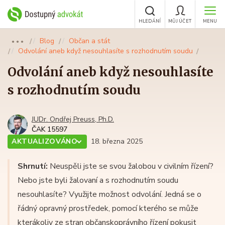
HLEDÁNÍ
MŮJ ÚČET
MENU
Blog
Občan a stát
●●●
Odvolání aneb když nesouhlasíte s rozhodnutím soudu
Odvolání aneb když nesouhlasíte
s rozhodnutím soudu
JUDr. Ondřej Preuss, Ph.D.
ČAK 15597
AKTUALIZOVÁNO
18. března 2025
Shrnutí:
Neuspěli jste se svou žalobou v civilním řízení?
Nebo jste byli žalovaní a s rozhodnutím soudu
nesouhlasíte? Využijte možnost odvolání. Jedná se o
řádný opravný prostředek, pomocí kterého se může
kterákoliv ze stran občanskoprávního řízení pokusit