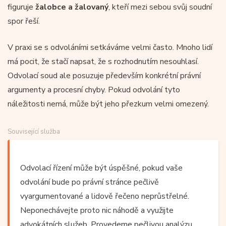
figuruje
žalobce a žalovaný
, kteří mezi sebou svůj soudní
spor řeší.
V praxi se s odvoláními setkáváme velmi často. Mnoho lidí
má pocit, že stačí napsat, že s rozhodnutím nesouhlasí.
Odvolací soud ale posuzuje především konkrétní právní
argumenty a procesní chyby. Pokud odvolání tyto
náležitosti nemá, může být jeho přezkum velmi omezený.
Související služba
Odvolací řízení může být úspěšné, pokud vaše
odvolání bude po právní stránce pečlivě
vyargumentované a lidově řečeno neprůstřelné.
Neponechávejte proto nic náhodě a využijte
advokátních služeb. Provedeme pečlivou analýzu