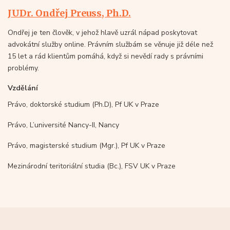
JUDr. Ondřej Preuss, Ph.D.
Ondřej je ten člověk, v jehož hlavě uzrál nápad poskytovat
advokátní služby online. Právním službám se věnuje již déle než
15 let a rád klientům pomáhá, když si nevědí rady s právními
problémy.
Vzdělání
Právo, doktorské studium (Ph.D), Pf UK v Praze
Právo, L’université Nancy-II, Nancy
Právo, magisterské studium (Mgr.), Pf UK v Praze
Mezinárodní teritoriální studia (Bc.), FSV UK v Praze