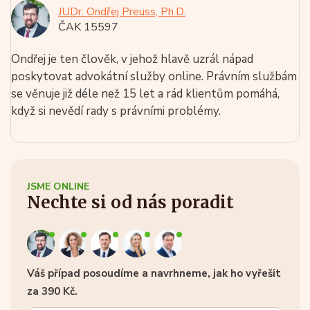
JUDr. Ondřej Preuss, Ph.D.
ČAK 15597
Ondřej je ten člověk, v jehož hlavě uzrál nápad
poskytovat advokátní služby online. Právním službám
se věnuje již déle než 15 let a rád klientům pomáhá,
když si nevědí rady s právními problémy.
JSME ONLINE
Nechte si od nás poradit
Váš případ posoudíme a navrhneme, jak ho vyřešit
za 390 Kč.