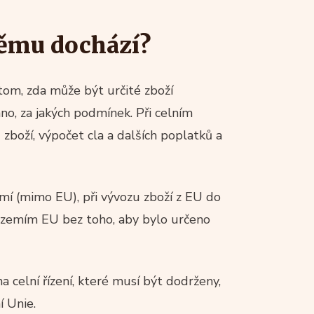
 němu dochází?
 tom, zda může být určité zboží
no, za jakých podmínek. Při celním
zboží, výpočet cla a dalších poplatků a
emí (mimo EU), při vývozu zboží z EU do
í územím EU bez toho, aby bylo určeno
 celní řízení, které musí být dodrženy,
í Unie.