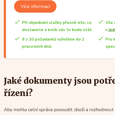
Více informací
Při objednání služby přesně víte, co
Vše 
dostanete a kolik vás to bude stát.
v
jed
8 z 10 požadavků vyřešíme do 2
Pro 
pracovních dnů.
spec
Jaké dokumenty jsou potř
řízení?
Aby mohla celní správa posoudit zboží a rozhodnout o