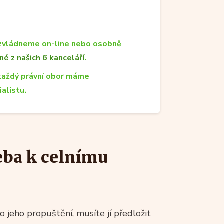
zvládneme on-line nebo osobně
né z našich 6 kanceláří
.
každý právní obor máme
ialistu.
eba k celnímu
 jeho propuštění, musíte jí předložit