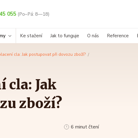
45 055
(Po–Pá: 8—18)
rmy
Ke stažení
Jak to funguje
O nás
Reference
 placení cla: Jak postupovat při dovozu zboží?
í cla: Jak
zu zboží?
6 minut čtení