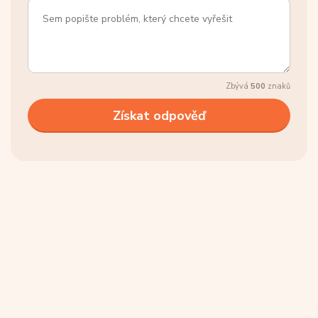
Zbývá
500
znaků