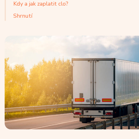
Kdy a jak zaplatit clo?
Shrnutí