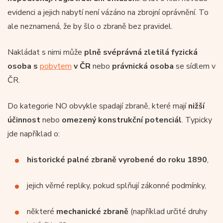
evidenci a jejich nabytí není vázáno na zbrojní oprávnění. To
ale neznamená, že by šlo o zbraně bez pravidel.
Nakládat s nimi může
plně svéprávná zletilá fyzická
osoba s
pobytem
v ČR
nebo
právnická osoba
se sídlem v
ČR.
Do kategorie NO obvykle spadají zbraně, které mají
nižší
účinnost
nebo
omezený konstrukční potenciál
. Typicky
jde například o:
historické palné zbraně vyrobené do roku 1890
,
jejich věrné repliky, pokud splňují zákonné podmínky,
některé
mechanické zbraně
(například určité druhy