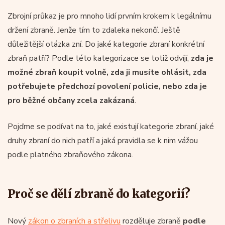
Zbrojní průkaz je pro mnoho lidí prvním krokem k legálnímu
držení zbraně. Jenže tím to zdaleka nekončí. Ještě
důležitější otázka zní: Do jaké kategorie zbraní konkrétní
zbraň patří? Podle této kategorizace se totiž odvíjí,
zda je
možné zbraň koupit volně, zda ji musíte ohlásit, zda
potřebujete předchozí povolení policie, nebo zda je
pro běžné občany zcela zakázaná
.
Pojďme se podívat na to, jaké existují kategorie zbraní, jaké
druhy zbraní do nich patří a jaká pravidla se k nim vážou
podle platného zbraňového zákona.
Proč se dělí zbraně do kategorií?
Nový
zákon o zbraních a střelivu
rozděluje zbraně
podle