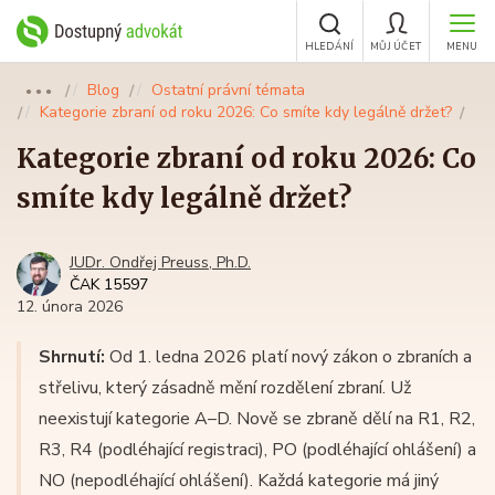
HLEDÁNÍ
MŮJ ÚČET
MENU
Blog
Ostatní právní témata
●●●
Kategorie zbraní od roku 2026: Co smíte kdy legálně držet?
Kategorie zbraní od roku 2026: Co
smíte kdy legálně držet?
JUDr. Ondřej Preuss, Ph.D.
ČAK 15597
12. února 2026
Shrnutí:
Od 1. ledna 2026 platí nový zákon o zbraních a
střelivu, který zásadně mění rozdělení zbraní. Už
neexistují kategorie A–D. Nově se zbraně dělí na R1, R2,
R3, R4 (podléhající registraci), PO (podléhající ohlášení) a
NO (nepodléhající ohlášení). Každá kategorie má jiný