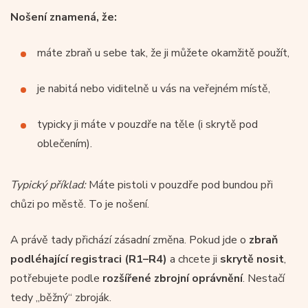
Nošení znamená, že:
máte zbraň u sebe tak, že ji můžete okamžitě použít,
je nabitá nebo viditelně u vás na veřejném místě,
typicky ji máte v pouzdře na těle (i skrytě pod
oblečením).
Typický příklad:
Máte pistoli v pouzdře pod bundou při
chůzi po městě. To je nošení.
A právě tady přichází zásadní změna. Pokud jde o
zbraň
podléhající registraci (R1–R4)
a chcete ji
skrytě nosit
,
potřebujete podle
rozšířené zbrojní oprávnění
. Nestačí
tedy „běžný“ zbroják.