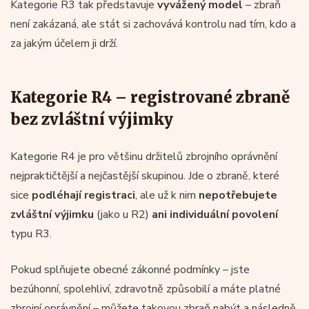
Kategorie R3 tak představuje
vyvážený model
– zbraň
není zakázaná, ale stát si zachovává kontrolu nad tím, kdo a
za jakým účelem ji drží.
Kategorie R4 – registrované zbraně
bez zvláštní výjimky
Kategorie R4 je pro většinu držitelů zbrojního oprávnění
nejpraktičtější a nejčastější skupinou. Jde o zbraně, které
sice
podléhají registraci
, ale už k nim
nepotřebujete
zvláštní výjimku
(jako u R2)
ani individuální povolení
typu R3.
Pokud splňujete obecné zákonné podmínky – jste
bezúhonní, spolehliví, zdravotně způsobilí a máte platné
zbrojní oprávnění – můžete takovou zbraň nabýt a následně