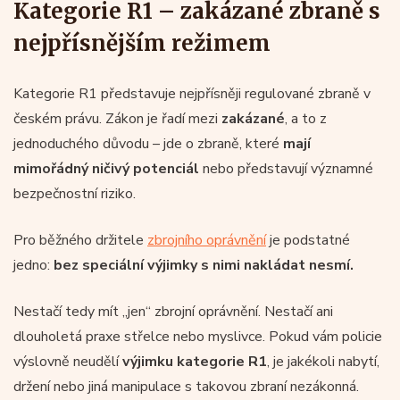
Kategorie R1 – zakázané zbraně s
nejpřísnějším režimem
Kategorie R1 představuje nejpřísněji regulované zbraně v
českém právu. Zákon je řadí mezi
zakázané
, a to z
jednoduchého důvodu – jde o zbraně, které
mají
mimořádný ničivý potenciál
nebo představují významné
bezpečnostní riziko.
Pro běžného držitele
zbrojního oprávnění
je podstatné
jedno:
bez speciální výjimky s nimi nakládat nesmí.
Nestačí tedy mít „jen“ zbrojní oprávnění. Nestačí ani
dlouholetá praxe střelce nebo myslivce. Pokud vám policie
výslovně neudělí
výjimku kategorie R1
, je jakékoli nabytí,
držení nebo jiná manipulace s takovou zbraní nezákonná.