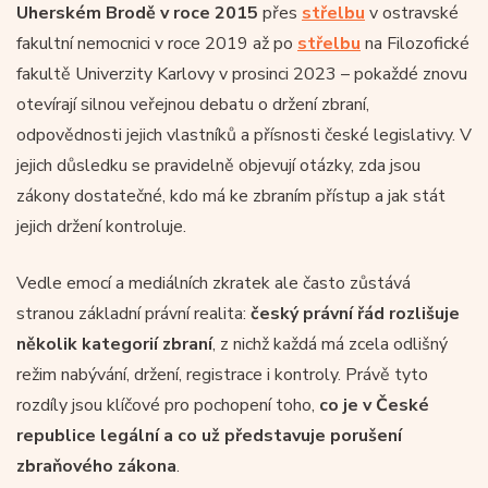
Uherském Brodě v roce 2015
přes
střelbu
v ostravské
fakultní nemocnici v roce 2019 až po
střelbu
na Filozofické
fakultě Univerzity Karlovy v prosinci 2023 – pokaždé znovu
otevírají silnou veřejnou debatu o držení zbraní,
odpovědnosti jejich vlastníků a přísnosti české legislativy. V
jejich důsledku se pravidelně objevují otázky, zda jsou
zákony dostatečné, kdo má ke zbraním přístup a jak stát
jejich držení kontroluje.
Vedle emocí a mediálních zkratek ale často zůstává
stranou základní právní realita:
český právní řád rozlišuje
několik kategorií zbraní
, z nichž každá má zcela odlišný
režim nabývání, držení, registrace i kontroly. Právě tyto
rozdíly jsou klíčové pro pochopení toho,
co je v České
republice legální a co už představuje porušení
zbraňového zákona
.