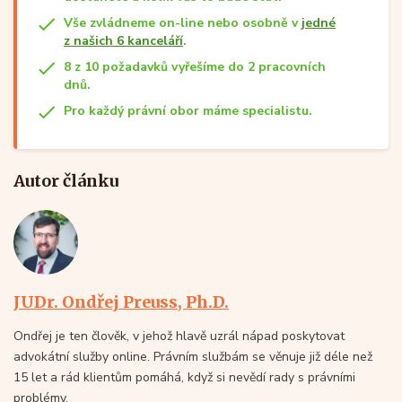
Vše zvládneme on-line nebo osobně v
jedné
z našich 6 kanceláří
.
8 z 10 požadavků vyřešíme do 2 pracovních
dnů.
Pro každý právní obor máme specialistu.
Autor článku
JUDr. Ondřej Preuss, Ph.D.
Ondřej je ten člověk, v jehož hlavě uzrál nápad poskytovat
advokátní služby online. Právním službám se věnuje již déle než
15 let a rád klientům pomáhá, když si nevědí rady s právními
problémy.