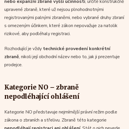
nebo expanzní zbraně vyšší účinnosti
, určité konstrukčně
upravené zbraně, které už nejsou plnohodnotnými
registrovanými palnými zbraněmi, nebo vybrané druhy zbraní
s omezeným účinkem, které zákon nepovažuje za natolik
rizikové, aby podléhaly registraci.
Rozhodující je vždy
technické provedení konkrétní
zbraně
, nikoli její obchodní název nebo to, jak ji prezentuje
prodejce.
Kategorie NO – zbraně
nepodléhající ohlášení
Kategorie NO představuje nejmírnější právní režim podle
zákona o zbraních a střelivu. Zbraně této kategorie
nepodléhají registraci ani ohlášení
. Stát o nich nevede