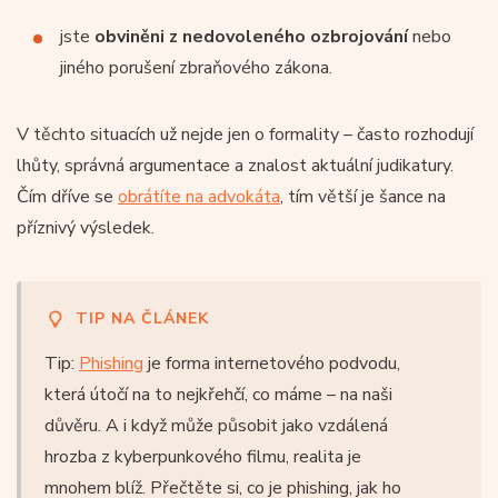
jste
obviněni z nedovoleného ozbrojování
nebo
jiného porušení zbraňového zákona.
V těchto situacích už nejde jen o formality – často rozhodují
lhůty, správná argumentace a znalost aktuální judikatury.
Čím dříve se
obrátíte na advokáta
, tím větší je šance na
příznivý výsledek.
TIP NA ČLÁNEK
Tip:
Phishing
je forma internetového podvodu,
která útočí na to nejkřehčí, co máme – na naši
důvěru. A i když může působit jako vzdálená
hrozba z kyberpunkového filmu, realita je
mnohem blíž. Přečtěte si, co je phishing, jak ho