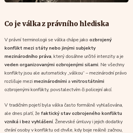
Co je válka z právního hlediska
V právní terminologii se válka chápe jako
ozbrojený
konflikt mezi státy nebo jinými subjekty
mezinárodního práva
, který dosáhne určité intenzity a je
veden organizovanými ozbrojenými silami
. Ne všechny
konflikty jsou ale automaticky „válkou“ – mezinárodní právo
rozlišuje mezi
mezinárodními
a
vnitrostátními
ozbrojenými konflikty, povstalectvím či policejní akcí.
V tradičním pojetí byla válka často formálně vyhlašována,
ale dnes platí, že
faktický stav ozbrojeného konfliktu
vzniká i bez vyhlášení
. Ženevské úmluvy i jejich dodatky
chrání osoby v konfliktu od chvíle, kdy boje reálně začnou,