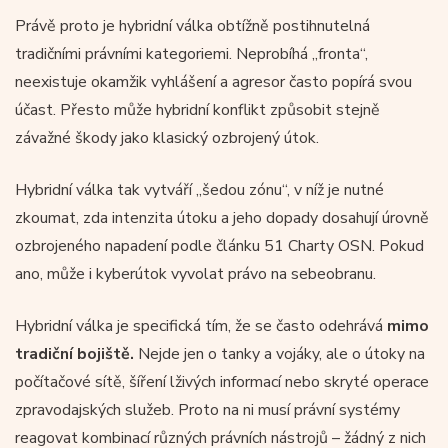
Právě proto je hybridní válka obtížně postihnutelná
tradičními právními kategoriemi. Neprobíhá „fronta“,
neexistuje okamžik vyhlášení a agresor často popírá svou
účast. Přesto může hybridní konflikt způsobit stejně
závažné škody jako klasický ozbrojený útok.
Hybridní válka tak vytváří „šedou zónu“, v níž je nutné
zkoumat, zda intenzita útoku a jeho dopady dosahují úrovně
ozbrojeného napadení podle článku 51 Charty OSN. Pokud
ano, může i kyberútok vyvolat právo na sebeobranu.
Hybridní válka je specifická tím, že se často odehrává
mimo
tradiční bojiště.
Nejde jen o tanky a vojáky, ale o útoky na
počítačové sítě, šíření lživých informací nebo skryté operace
zpravodajských služeb. Proto na ni musí právní systémy
reagovat kombinací různých právních nástrojů – žádný z nich