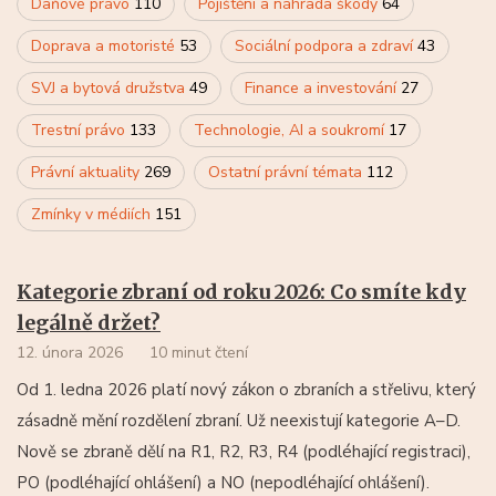
Daňové právo
110
Pojištění a náhrada škody
64
Doprava a motoristé
53
Sociální podpora a zdraví
43
SVJ a bytová družstva
49
Finance a investování
27
Trestní právo
133
Technologie, AI a soukromí
17
Právní aktuality
269
Ostatní právní témata
112
Zmínky v médiích
151
Kategorie zbraní od roku 2026: Co smíte kdy
legálně držet?
12. února 2026
10 minut čtení
Od 1. ledna 2026 platí nový zákon o zbraních a střelivu, který
zásadně mění rozdělení zbraní. Už neexistují kategorie A–D.
Nově se zbraně dělí na R1, R2, R3, R4 (podléhající registraci),
PO (podléhající ohlášení) a NO (nepodléhající ohlášení).