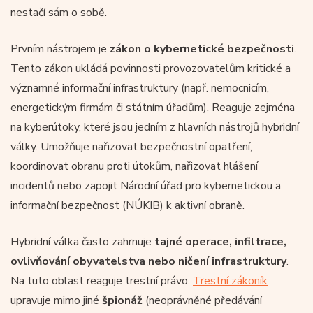
nestačí sám o sobě.
Prvním nástrojem je
zákon o kybernetické bezpečnosti
.
Tento zákon ukládá povinnosti provozovatelům kritické a
významné informační infrastruktury (např. nemocnicím,
energetickým firmám či státním úřadům). Reaguje zejména
na kyberútoky, které jsou jedním z hlavních nástrojů hybridní
války. Umožňuje nařizovat bezpečnostní opatření,
koordinovat obranu proti útokům, nařizovat hlášení
incidentů nebo zapojit Národní úřad pro kybernetickou a
informační bezpečnost (NÚKIB) k aktivní obraně.
Hybridní válka často zahrnuje
tajné operace, infiltrace,
ovlivňování obyvatelstva nebo ničení infrastruktury
.
Na tuto oblast reaguje trestní právo.
Trestní zákoník
upravuje mimo jiné
špionáž
(neoprávněné předávání