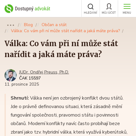
HLEDÁNÍ
MŮJ ÚČET
MENU
Blog
Občan a stát
●●●
Válka: Co vám při ní může stát nařídit a jaká máte práva?
Válka: Co vám při ní může stát
nařídit a jaká máte práva?
JUDr. Ondřej Preuss, Ph.D.
ČAK 15597
11. prosince 2025
Shrnutí:
Válka není jen ozbrojený konflikt dvou států.
Jde o právně definovanou situaci, která zásadně mění
fungování společnosti, pravomoci státu i povinnosti
občanů. Moderní konflikty navíc často probíhají beze
zbraní jako tzv. hybridní válka, která využívá kyberútoků,