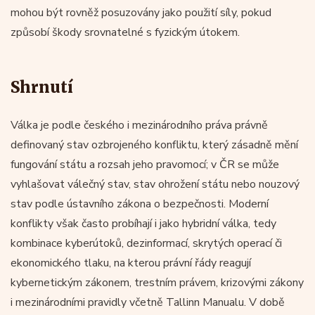
mohou být rovněž posuzovány jako použití síly, pokud
způsobí škody srovnatelné s fyzickým útokem.
Shrnutí
Válka je podle českého i mezinárodního práva právně
definovaný stav ozbrojeného konfliktu, který zásadně mění
fungování státu a rozsah jeho pravomocí; v ČR se může
vyhlašovat válečný stav, stav ohrožení státu nebo nouzový
stav podle ústavního zákona o bezpečnosti. Moderní
konflikty však často probíhají i jako hybridní válka, tedy
kombinace kyberútoků, dezinformací, skrytých operací či
ekonomického tlaku, na kterou právní řády reagují
kybernetickým zákonem, trestním právem, krizovými zákony
i mezinárodními pravidly včetně Tallinn Manualu. V době