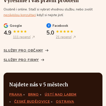
Vyřešíme i váš právní problém
Osobně i online. Stačí si vybrat vhodnou službu, nebo zvolit
nezávislou konzultaci
když si nejste jistí.
Google
Facebook
4.9
5.0
111 recenzí
21 recenzí
SLUŽBY PRO OBČANY
SLUŽBY PRO FIRMY
Najdete nás v 5 městech
PRAHA
BRNO
ÚSTÍ NAD LABEM
ČESKÉ BUDĚJOVICE
OSTRAVA