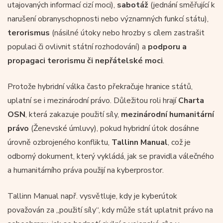
utajovaných informací cizí moci),
sabotáž
(jednání směřující k
narušení obranyschopnosti nebo významných funkcí státu),
terorismus
(násilné útoky nebo hrozby s cílem zastrašit
populaci či ovlivnit státní rozhodování) a
podporu a
propagaci
terorismu
či nepřátelské moci
.
Protože hybridní válka často překračuje hranice států,
uplatní se i mezinárodní právo. Důležitou roli hrají
Charta
OSN
, která zakazuje použití síly,
mezinárodní humanitární
právo
(Ženevské úmluvy), pokud hybridní útok dosáhne
úrovně ozbrojeného konfliktu,
Tallinn Manual
, což je
odborný dokument, který vykládá, jak se pravidla válečného
a humanitárního práva použijí na kyberprostor.
Tallinn Manual např. vysvětluje, kdy je kyberútok
považován za „použití síly“, kdy může stát uplatnit právo na