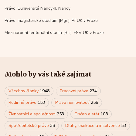
Právo, L’université Nancy-II, Nancy
Právo, magisterské studium (Mgr.), Pf UK v Praze
Mezinárodní teritoriální studia (Bc.), FSV UK v Praze
Mohlo by vás také zajímat
Všechny články
1948
Pracovní právo
234
Rodinné právo
153
Právo nemovitostí
256
Živnostníci a společnosti
253
Občan a stát
108
Spotřebitelské právo
38
Dluhy, exekuce a insolvence
53