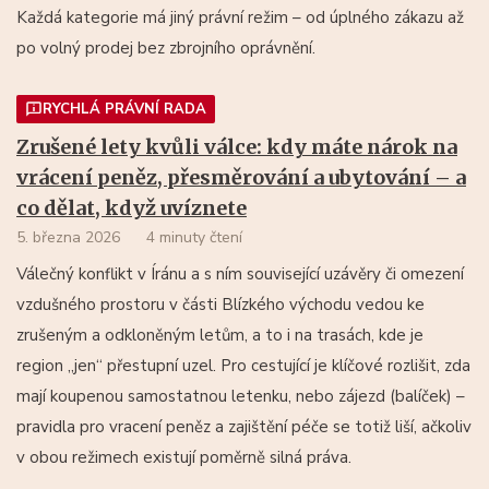
Každá kategorie má jiný právní režim – od úplného zákazu až
po volný prodej bez zbrojního oprávnění.
RYCHLÁ PRÁVNÍ RADA
Zrušené lety kvůli válce: kdy máte nárok na
vrácení peněz, přesměrování a ubytování – a
co dělat, když uvíznete
5. března 2026
4 minuty čtení
Válečný konflikt v Íránu a s ním související uzávěry či omezení
vzdušného prostoru v části Blízkého východu vedou ke
zrušeným a odkloněným letům, a to i na trasách, kde je
region „jen“ přestupní uzel. Pro cestující je klíčové rozlišit, zda
mají koupenou samostatnou letenku, nebo zájezd (balíček) –
pravidla pro vracení peněz a zajištění péče se totiž liší, ačkoliv
v obou režimech existují poměrně silná práva.