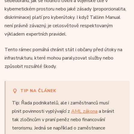
sebeobranu, jak se hodnotí civilní a vojenské cíle v
kybernetickém prostoru nebo jaké zásady (proporcionalita,
diskriminace) platí pro kyberútoky. I když Tallinn Manual
není právně závazný, je celosvětově respektovaným
výkladem expertních pravidel.
Tento rámec pomáhá chránit stát i občany před útoky na
infrastrukturu, které mohou paralyzovat služby nebo
způsobit rozsáhlé škody.
TIP NA ČLÁNEK
Tip: Řada podnikatelů, ale i zaměstnanců musí
plnit povinnosti vyplývající z
AML zákona
a bránit
tak zločincům v praní peněz nebo financování
terorismu. Jedná se například o zaměstnance