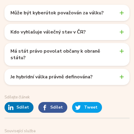
Může být kyberútok považován za válku?
Kdo vyhlašuje válečný stav v ČR?
Má stát právo povolat občany k obraně
státu?
Je hybridní válka právně definována?
Sdílejte článek
Sdílet
Sdílet
Tweet
Související služba