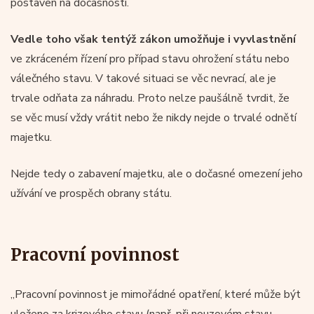
postaven na dočasnosti.
Vedle toho však tentýž zákon umožňuje i vyvlastnění
ve zkráceném řízení pro případ stavu ohrožení státu nebo
válečného stavu. V takové situaci se věc nevrací, ale je
trvale odňata za náhradu. Proto nelze paušálně tvrdit, že
se věc musí vždy vrátit nebo že nikdy nejde o trvalé odnětí
majetku.
Nejde tedy o zabavení majetku, ale o dočasné omezení jeho
užívání ve prospěch obrany státu.
Pracovní povinnost
„Pracovní povinnost je mimořádné opatření, které může být
uloženo za krizového stavu (např. při nouzovém stavu,