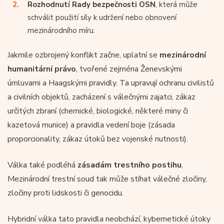
Rozhodnutí Rady bezpečnosti OSN
, která může
schválit použití síly k udržení nebo obnovení
mezinárodního míru.
Jakmile ozbrojený konflikt začne, uplatní se
mezinárodní
humanitární právo
, tvořené zejména Ženevskými
úmluvami a Haagskými pravidly. Ta upravují ochranu civilistů
a civilních objektů, zacházení s válečnými zajatci, zákaz
určitých zbraní (chemické, biologické, některé miny či
kazetová munice) a pravidla vedení boje (zásada
proporcionality, zákaz útoků bez vojenské nutnosti).
Válka také podléhá
zásadám trestního postihu
,
Mezinárodní trestní soud tak může stíhat válečné zločiny,
zločiny proti lidskosti či genocidu.
Hybridní válka tato pravidla neobchází, kybernetické útoky