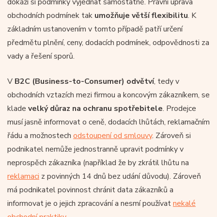
dokáží si podmínky vyjednat samostatně. Právní úprava
obchodních podmínek tak
umožňuje větší flexibilitu
. K
základním ustanovením v tomto případě patří určení
předmětu plnění, ceny, dodacích podmínek, odpovědnosti za
vady a řešení sporů.
V
B2C (Business-to-Consumer) odvětví
, tedy v
obchodních vztazích mezi firmou a koncovým zákazníkem, se
klade
velký důraz na ochranu spotřebitele
. Prodejce
musí jasně informovat o ceně, dodacích lhůtách, reklamačním
řádu a možnostech
odstoupení od smlouvy
. Zároveň si
podnikatel nemůže jednostranně upravit podmínky v
neprospěch zákazníka (například že by zkrátil lhůtu na
reklamaci
z povinných 14 dnů bez udání důvodu). Zároveň
má podnikatel povinnost chránit data zákazníků a
informovat je o jejich zpracování a nesmí používat
nekalé
obchodní praktiky
.