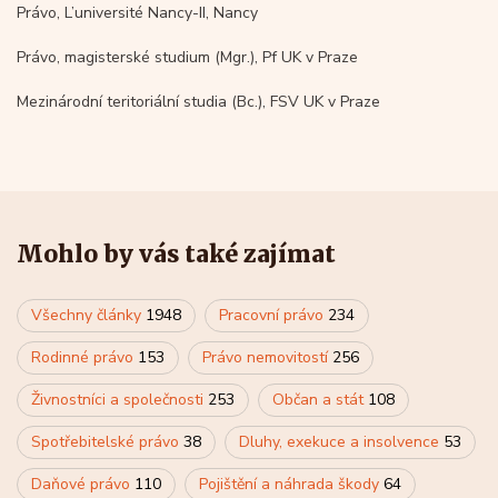
Právo, L’université Nancy-II, Nancy
Právo, magisterské studium (Mgr.), Pf UK v Praze
Mezinárodní teritoriální studia (Bc.), FSV UK v Praze
Mohlo by vás také zajímat
Všechny články
1948
Pracovní právo
234
Rodinné právo
153
Právo nemovitostí
256
Živnostníci a společnosti
253
Občan a stát
108
Spotřebitelské právo
38
Dluhy, exekuce a insolvence
53
Daňové právo
110
Pojištění a náhrada škody
64