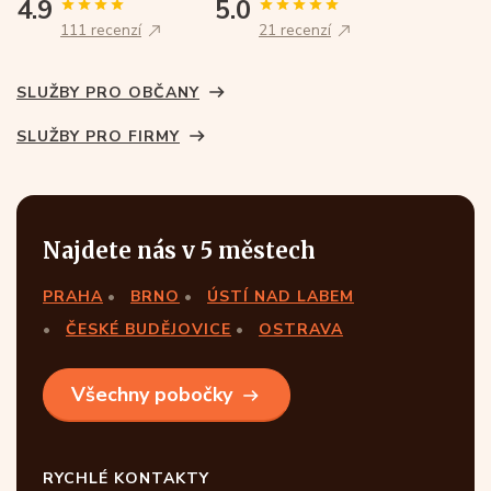
4.9
5.0
111 recenzí
21 recenzí
SLUŽBY PRO OBČANY
SLUŽBY PRO FIRMY
Najdete nás v 5 městech
PRAHA
BRNO
ÚSTÍ NAD LABEM
ČESKÉ BUDĚJOVICE
OSTRAVA
Všechny pobočky
RYCHLÉ KONTAKTY