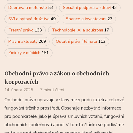
Doprava a motoristé
53
Sociální podpora a zdraví
43
SVJ a bytová družstva
49
Finance a investování
27
Trestní právo
133
Technologie, AI a soukromí
17
Právní aktuality
269
Ostatní právní témata
112
Zmínky v médiích
151
Obchodní právo a zákon o obchodních
korporacích
14. února 2025
7 minut čtení
Obchodní právo upravuje vztahy mezi podnikateli a celkové
fungování tržního prostředí. Obsahuje nezbytné informace
pro podnikatele, jako je úprava smluvních vztahů, fungování
obchodních společností apod. V tomto článku se podíváme
na to, co pod obchodní právo spadá a které zákony jej