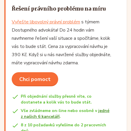
Řešení právního problému na míru
Vyřešte libovolný právní problém
s týmem
Dostupného advokáta! Do 24 hodin vám
navrhneme řešení vaší situace a spočítáme, kolik
vás to bude stát. Cena za vypracování návrhu je
390 Kč. Když si u nás navržené služby objednáte,
máte vypracování návrhu zdarma.
Chci pomoct
Při objednání služby přesně víte, co
dostanete a kolik vás to bude stát.
Vše zvládneme on-line nebo osobně v
jedné
z našich 6 kanceláří
.
8 z 10 požadavků vyřešíme do 2 pracovních
dnů.