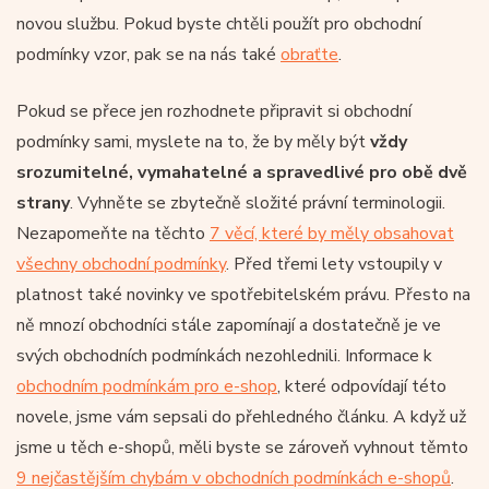
novou službu. Pokud byste chtěli použít pro obchodní
podmínky vzor, pak se na nás také
obraťte
.
Pokud se přece jen rozhodnete připravit si obchodní
podmínky sami, myslete na to, že by měly být
vždy
srozumitelné, vymahatelné a spravedlivé pro obě dvě
strany
. Vyhněte se zbytečně složité právní terminologii.
Nezapomeňte na těchto
7 věcí, které by měly obsahovat
všechny obchodní podmínky
. Před třemi lety vstoupily v
platnost také novinky ve spotřebitelském právu. Přesto na
ně mnozí obchodníci stále zapomínají a dostatečně je ve
svých obchodních podmínkách nezohlednili. Informace k
obchodním podmínkám pro e-shop
, které odpovídají této
novele, jsme vám sepsali do přehledného článku. A když už
jsme u těch e-shopů, měli byste se zároveň vyhnout těmto
9 nejčastějším chybám v obchodních podmínkách e-shopů
.