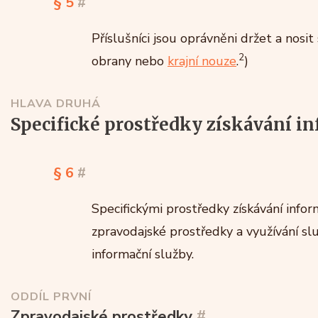
§ 5
#
Příslušníci jsou oprávněni držet a nosit
2
obrany nebo
krajní nouze
.
)
HLAVA DRUHÁ
specifické prostředky získávání i
§ 6
#
Specifickými prostředky získávání info
zpravodajské prostředky a využívání sl
informační služby.
ODDÍL PRVNÍ
Zpravodajské prostředky
#