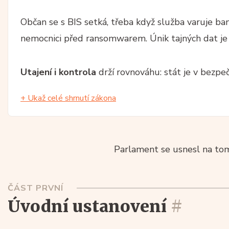
Občan se s BIS setká, třeba když služba varuje b
nemocnici před ransomwarem. Únik tajných dat je t
Utajení i kontrola
drží rovnováhu: stát je v bezpe
+ Ukaž celé shrnutí zákona
Parlament se usnesl na tom
ČÁST PRVNÍ
úvodní ustanovení
#