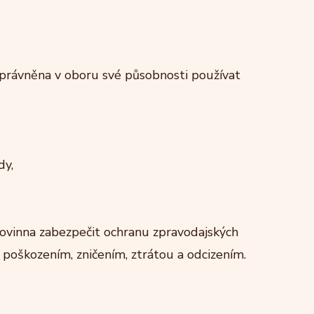
oprávněna v oboru své působnosti používat
dy,
povinna zabezpečit ochranu zpravodajských
 poškozením, zničením, ztrátou a odcizením.