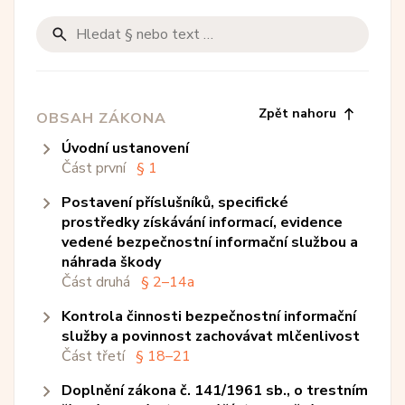
Zpět nahoru
OBSAH ZÁKONA
úvodní ustanovení
Část první
§ 1
postavení příslušníků, specifické
§ 1
- Zřizuje se Bezpečnostní informační
prostředky získávání informací, evidence
služba...
vedené bezpečnostní informační službou a
náhrada škody
Část druhá
§ 2–14a
kontrola činnosti bezpečnostní informační
postavení příslušníků
služby a povinnost zachovávat mlčenlivost
Hlava první
§ 2–5
Část třetí
§ 18–21
specifické prostředky získávání
§ 2
- Úkoly Bezpečnostní informační
doplnění zákona č. 141/1961 sb., o trestním
informací
§ 18
služby plní...
- Kontrolu činnosti Bezpečnostní