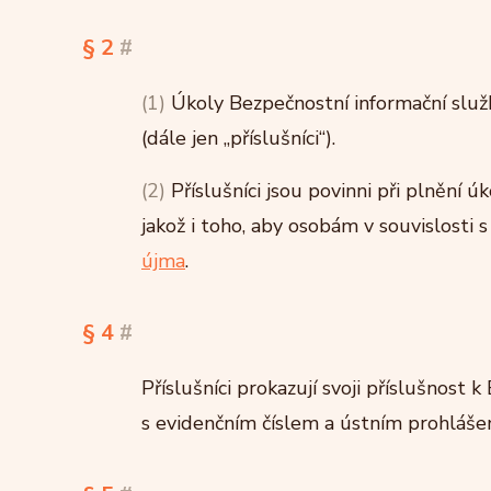
§ 2
#
(1)
Úkoly Bezpečnostní informační služb
(dále jen „příslušníci“).
(2)
Příslušníci jsou povinni při plnění úk
jakož i toho, aby osobám v souvislosti s
újma
.
§ 4
#
Příslušníci prokazují svoji příslušnos
s evidenčním číslem a ústním prohlášen