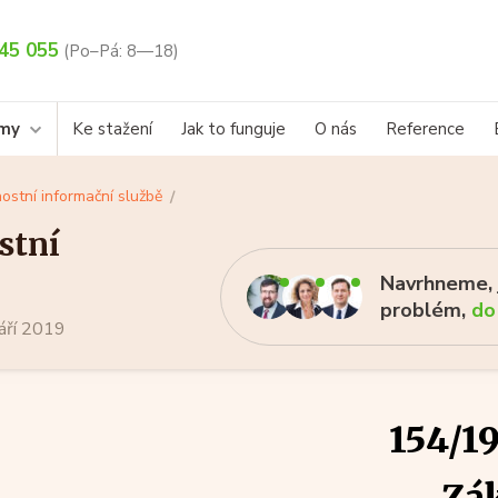
45 055
(Po–Pá: 8—18)
rmy
Ke stažení
Jak to funguje
O nás
Reference
stní informační službě
stní
Navrhneme, j
problém,
do
září 2019
154/19