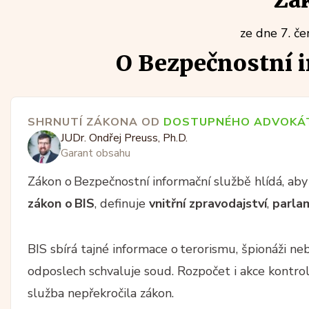
Zá
ze dne 7. č
O Bezpečnostní i
SHRNUTÍ ZÁKONA OD
DOSTUPNÉHO ADVOKÁ
JUDr. Ondřej Preuss, Ph.D.
Garant obsahu
Zákon o Bezpečnostní informační službě hlídá, aby 
zákon o BIS
, definuje
vnitřní zpravodajství
,
parla
BIS sbírá tajné informace o terorismu, špionáži ne
odposlech schvaluje soud. Rozpočet i akce kontro
služba nepřekročila zákon.