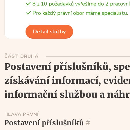
8 z 10 požadavků vyřešíme do 2 pracovní
Pro každý právní obor máme specialistu.
Detail služby
ČÁST DRUHÁ
postavení příslušníků, specifické prostředky
získávání informací, evid
informační službou a náh
HLAVA PRVNÍ
postavení příslušníků
#