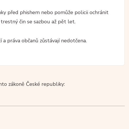
anky před phishem nebo pomůže policii ochránit
restný čin se sazbou až pět let.
čí a práva občanů zůstávají nedotčena.
to zákoně České republiky: