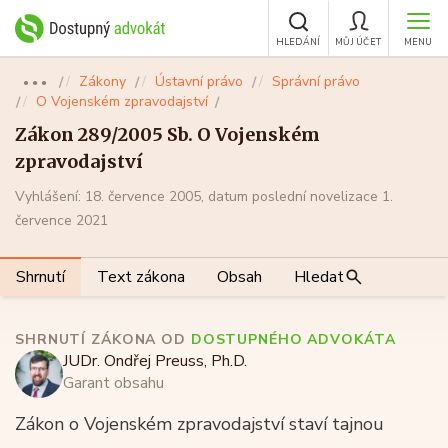
HLEDÁNÍ
MŮJ ÚČET
MENU
Zákony
Ústavní právo
Správní právo
●●●
O Vojenském zpravodajství
Zákon 289/2005 Sb. O Vojenském
zpravodajství
Vyhlášení: 18. července 2005, datum poslední novelizace 1.
července 2021
Shrnutí
Text zákona
Obsah
Hledat
SHRNUTÍ ZÁKONA OD
DOSTUPNÉHO ADVOKÁTA
JUDr. Ondřej Preuss, Ph.D.
Garant obsahu
Zákon o Vojenském zpravodajství staví tajnou