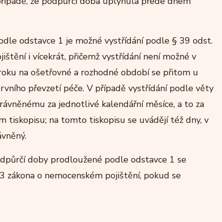
případě, že podpůrčí doba uplynula přede dnem
dle odstavce 1 je možné vystřídání podle § 39 odst.
štění i vícekrát, přičemž vystřídání není možné v
oku na ošetřovné a rozhodné období se přitom u
vního převzetí péče. V případě vystřídání podle věty
rávněnému za jednotlivé kalendářní měsíce, a to za
tiskopisu; na tomto tiskopisu se uvádějí též dny, v
ávněný.
odpůrčí doby prodloužené podle odstavce 1 se
3 zákona o nemocenském pojištění, pokud se