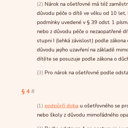
(2)
Nárok na ošetřovné má též zaměstna
důvodu péče o dítě ve věku od 10 let, 
podmínky uvedené v § 39 odst. 1 písm
nebo z důvodu péče o nezaopatřené dítě
stupni I (lehká závislost) podle zákona
důvodu jejího uzavření na základě mim
dítěte se posuzuje podle zákona o důc
(3)
Pro nárok na ošetřovné podle odstav
§ 4
#
(1)
podpůrčí doba
u ošetřovného se pro
nebo školy z důvodu mimořádného opatř