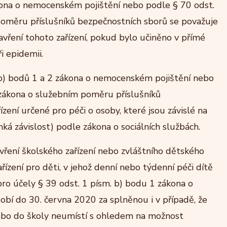
kona o nemocenském pojištění nebo podle § 70 odst.
poměru příslušníků bezpečnostních sborů se považuje
zavření tohoto zařízení, pokud bylo učiněno v přímé
i epidemii.
 b) bodů 1 a 2 zákona o nemocenském pojištění nebo
 zákona o služebním poměru příslušníků
zení určené pro péči o osoby, které jsou závislé na
hká závislost) podle zákona o sociálních službách.
ření školského zařízení nebo zvláštního dětského
řízení pro děti, v jehož denní nebo týdenní péči dítě
e pro účely § 39 odst. 1 písm. b) bodu 1 zákona o
bí do 30. června 2020 za splněnou i v případě, že
ebo do školy neumístí s ohledem na možnost