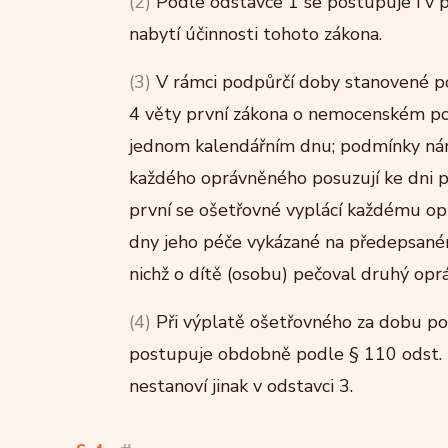
(2)
Podle odstavce 1 se postupuje i v 
nabytí účinnosti tohoto zákona.
(3)
V rámci podpůrčí doby stanovené po
4 věty první zákona o nemocenském poji
jednom kalendářním dnu; podmínky nár
každého oprávněného posuzují ke dni pr
první se ošetřovné vyplácí každému op
dny jeho péče vykázané na předepsaném 
nichž o dítě (osobu) pečoval druhý opr
(4)
Při výplatě ošetřovného za dobu p
postupuje obdobně podle § 110 odst. 
nestanoví jinak v odstavci 3.