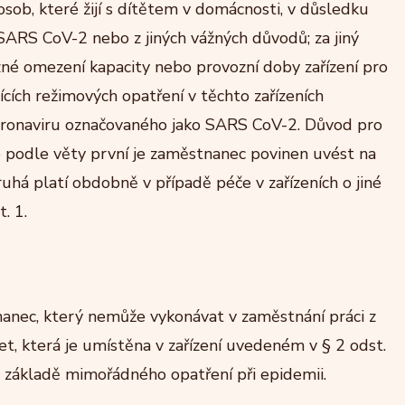
 osob, které žijí s dítětem v domácnosti, v důsledku
SARS CoV-2 nebo z jiných vážných důvodů; za jiný
né omezení kapacity nebo provozní doby zařízení pro
cích režimových opatření v těchto zařízeních
koronaviru označovaného jako SARS CoV-2. Důvod pro
e podle věty první je zaměstnanec povinen uvést na
uhá platí obdobně v případě péče v zařízeních o jiné
. 1.
nec, který nemůže vykonávat v zaměstnání práci z
, která je umístěna v zařízení uvedeném v § 2 odst.
a základě mimořádného opatření při epidemii.