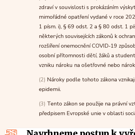
zdraví v souvislosti s prokázáním výsk
mimořádné opatření vydané v roce 2020
1 písm. i), § 69 odst. 2 a § 80 odst. 1
některých souvisejících zákonů k ochra
rozšíření onemocnění COVID-19 způsob
osobní přítomnosti dětí, žáků a student
vzniku nároku na ošetřovné nebo nárok
(2)
Nároky podle tohoto zákona vznikají
epidemii.
(3)
Tento zákon se použije na právní v
předpisem Evropské unie v oblasti soci
Navrhneme postup k vyř