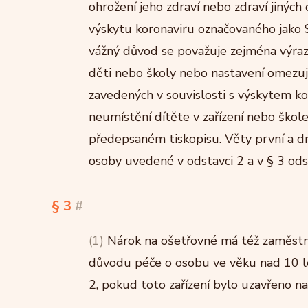
ohrožení jeho zdraví nebo zdraví jiných
výskytu koronaviru označovaného jako 
vážný důvod se považuje zejména výraz
děti nebo školy nebo nastavení omezují
zavedených v souvislosti s výskytem 
neumístění dítěte v zařízení nebo škol
předepsaném tiskopisu. Věty první a dr
osoby uvedené v odstavci 2 a v § 3 odst
§ 3
#
(1)
Nárok na ošetřovné má též zaměstna
důvodu péče o osobu ve věku nad 10 let
2, pokud toto zařízení bylo uzavřeno n