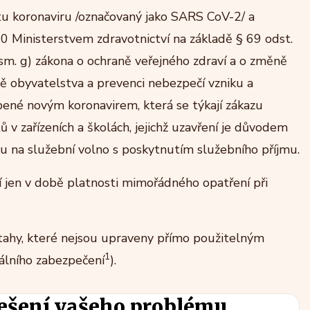
ytu koronaviru /označovaný jako SARS CoV-2/ a
 Ministerstvem zdravotnictví na základě § 69 odst.
 písm. g) zákona o ochraně veřejného zdraví a o změně
ně obyvatelstva a prevenci nebezpečí vzniku a
ené novým koronavirem, která se týkají zákazu
ů v zařízeních a školách, jejichž uzavření je důvodem
u na služební volno s poskytnutím služebního příjmu.
 jen v době platnosti mimořádného opatření při
ztahy, které nejsou upraveny přímo použitelným
1
álního zabezpečení
).
ešení vašeho problému