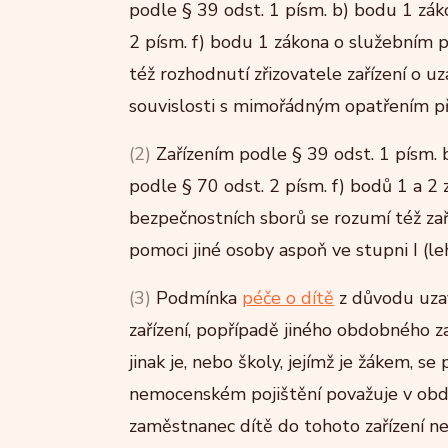
podle § 39 odst. 1 písm. b) bodu 1 zá
2 písm. f) bodu 1 zákona o služebním 
též rozhodnutí zřizovatele zařízení o u
souvislosti s mimořádným opatřením př
(2)
Zařízením podle § 39 odst. 1 písm.
podle § 70 odst. 2 písm. f) bodů 1 a 2
bezpečnostních sborů se rozumí též zaří
pomoci jiné osoby aspoň ve stupni I (le
(3)
Podmínka
péče o dítě
z důvodu uzav
zařízení, popřípadě jiného obdobného za
jinak je, nebo školy, jejímž je žákem, s
nemocenském pojištění považuje v obdo
zaměstnanec dítě do tohoto zařízení n