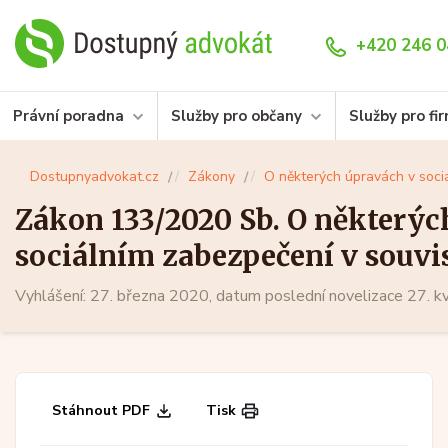
+420 246 0
Právní poradna
Služby pro občany
Služby pro fi
Dostupnyadvokat.cz
Zákony
O některých úpravách v sociá
Zákon 133/2020 Sb. O některýc
sociálním zabezpečení v souvis
mimořádnými opatřeními při e
Vyhlášení: 27. března 2020, datum poslední novelizace 27. 
roce 2020
Stáhnout PDF
Tisk