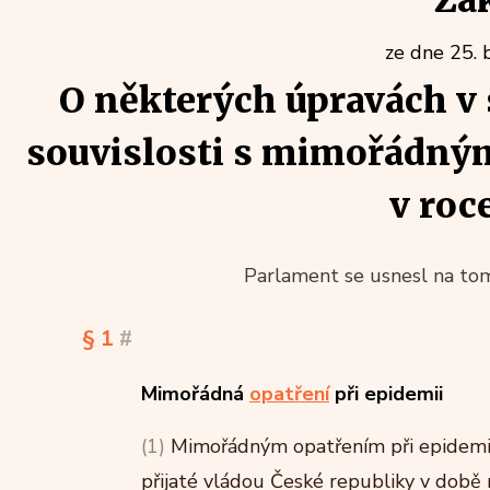
Zá
ze dne 25. 
O některých úpravách v 
souvislosti s mimořádným
v roc
Parlament se usnesl na tom
§ 1
#
Mimořádná
opatření
při epidemii
(1)
Mimořádným opatřením při epidemii 
přijaté vládou České republiky v době