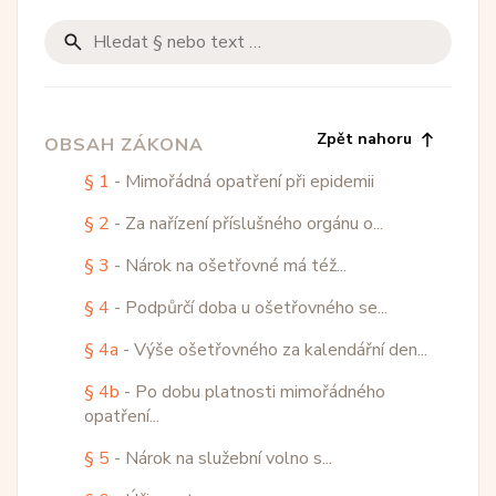
Zpět nahoru
OBSAH ZÁKONA
§ 1
- Mimořádná opatření při epidemii
§ 2
- Za nařízení příslušného orgánu o...
§ 3
- Nárok na ošetřovné má též...
§ 4
- Podpůrčí doba u ošetřovného se...
§ 4a
- Výše ošetřovného za kalendářní den...
§ 4b
- Po dobu platnosti mimořádného
opatření...
§ 5
- Nárok na služební volno s...