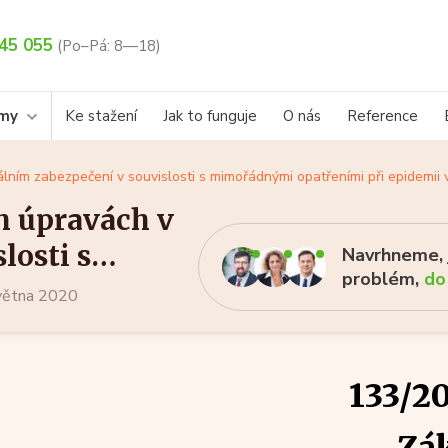
45 055
(Po–Pá: 8—18)
rmy
Ke stažení
Jak to funguje
O nás
Reference
lním zabezpečení v souvislosti s mimořádnými opatřeními při epidemii 
h úpravách v
losti s
Navrhneme, j
problém,
do
pidemii v
května 2020
133/20