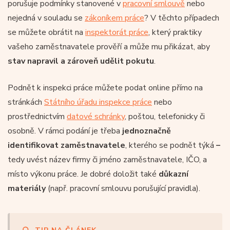
porušuje podmínky stanovené v
pracovní smlouvě
nebo
nejedná v souladu se
zákoníkem práce
? V těchto případech
se můžete obrátit na
inspektorát práce
, který praktiky
vašeho zaměstnavatele prověří a může mu přikázat, aby
stav napravil a zároveň udělit pokutu
.
Podnět k inspekci práce můžete podat online přímo na
stránkách
Státního úřadu inspekce práce
nebo
prostřednictvím
datové schránky
, poštou, telefonicky či
osobně. V rámci podání je třeba
jednoznačně
identifikovat zaměstnavatele
, kterého se podnět týká
–
tedy uvést název firmy či jméno zaměstnavatele, IČO, a
místo výkonu práce. Je dobré doložit také
důkazní
materiály
(např. pracovní smlouvu porušující pravidla).