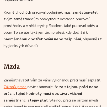
Kromě vhodných pracovní podmínek musí zaměstnavatel
svým zaměstnancům poskytnout ochranné pracovní
prostředky a v některých případech také pracovní oděv a
obuv. To se ale týká jen těch profesí, kdy dochází k
nadměrnému opotřebování nebo zašpinění
, případně i z
hygienických důvodů.
Mzda
Zaměstnavatel vám za vámi vykonanou práci musí zaplatit.
Zákoník práce
navíc stanovuje, že
za stejnou práci nebo
práci stejné hodnoty musí dostávat všichni
zaměstnanci stejný plat
. Stejnou prací se přitom myslí
práce, která je srovnatelně složitá, odpovědná či namáhavá