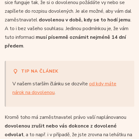
sice funguje tak, že si o dovolenou požádáte vy nebo se
zapíšete do rozpisu dovolených. Je ale možné, aby vám dal
zaměstnavatel
dovolenou v době, kdy se to hodí jemu
.
A to i bez vašeho souhlasu. Jedinou podmínkou je, že vám
tuto informaci
musí písemně oznámit nejméně 14 dní
předem
.
TIP NA ČLÁNEK
V našem starším článku se dozvíte
od kdy máte
nárok na dovolenou
.
Kromě toho má zaměstnavatel právo vaší naplánovanou
dovolenou zrušit nebo vás dokonce z dovolené
odvolat
, a to např. i v případě, že jste zrovna na lehátku na