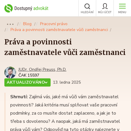
HLEDÁNÍ
MŮJ ÚČET
MENU
Blog
Pracovní právo
●●●
Práva a povinnosti zaměstnavatele vůči zaměstnanci
Práva a povinnosti
zaměstnavatele vůči zaměstnanci
JUDr. Ondřej Preuss, Ph.D.
ČAK 15597
AKTUALIZOVÁNO
13. ledna 2025
Shrnutí:
Zajímá vás, jaké má vůči vám zaměstnavatel
povinnosti? Jaká kritéria musí splňovat vaše pracovní
podmínky, za co musíte dostat zaplaceno, a jak je to
třeba s dovolenou? A naopak, jaká má zaměstnavatel
práva vůči vám? Odpověď na tyto otázky naleznete v