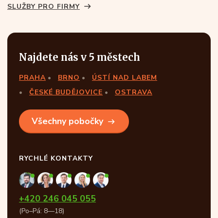
SLUŽBY PRO FIRMY
Najdete nás v 5 městech
PRAHA
BRNO
ÚSTÍ NAD LABEM
ČESKÉ BUDĚJOVICE
OSTRAVA
Všechny pobočky
RYCHLÉ KONTAKTY
+420 246 045 055
(Po–Pá: 8—18)