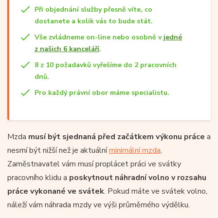
Při objednání služby přesně víte, co
dostanete a kolik vás to bude stát.
Vše zvládneme on-line nebo osobně v
jedné
z našich 6 kanceláří
.
8 z 10 požadavků vyřešíme do 2 pracovních
dnů.
Pro každý právní obor máme specialistu.
Mzda
musí být sjednaná před začátkem výkonu práce
a
nesmí být nižší než je aktuální
minimální mzda
.
Zaměstnavatel vám musí proplácet práci ve svátky
pracovního klidu a
poskytnout náhradní volno v rozsahu
práce vykonané ve svátek
. Pokud máte ve svátek volno,
náleží vám náhrada mzdy ve výši průměrného výdělku.