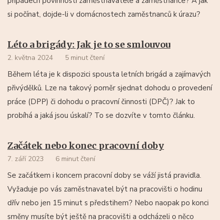
případech povinnosti zaměstnavatele a zaměstnance? A jak
si počínat, dojde-li v domácnostech zaměstnanců k úrazu?
Léto a brigády: Jak je to se smlouvou
2. května 2024
5 minut čtení
Během léta je k dispozici spousta letních brigád a zajímavých
přivýdělků. Lze na takový poměr sjednat dohodu o provedení
práce (DPP) či dohodu o pracovní činnosti (DPČ)? Jak to
probíhá a jaká jsou úskalí? To se dozvíte v tomto článku.
Začátek nebo konec pracovní doby
7. září 2023
6 minut čtení
Se začátkem i koncem pracovní doby se váží jistá pravidla.
Vyžaduje po vás zaměstnavatel být na pracovišti o hodinu
dřív nebo jen 15 minut s předstihem? Nebo naopak po konci
směny musíte být ještě na pracovišti a odcházeli o něco