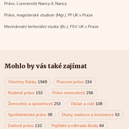
Právo, L’université Nancy-II, Nancy
Právo, magisterské studium (Mgr.), Pf UK v Praze
Mezinárodní teritoriální studia (Bc.), FSV UK v Praze
Mohlo by vás také zajímat
Všechny články
1948
Pracovní právo
234
Rodinné právo
153
Právo nemovitostí
256
Živnostníci a společnosti
253
Občan a stát
108
Spotřebitelské právo
38
Dluhy, exekuce a insolvence
53
Daňové právo
110
Pojištění a náhrada škody
64