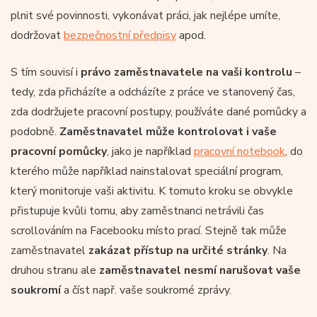
plnit své povinnosti, vykonávat práci, jak nejlépe umíte,
dodržovat
bezpečnostní předpisy
apod.
S tím souvisí i
právo zaměstnavatele na vaši kontrolu
–
tedy, zda přicházíte a odcházíte z práce ve stanovený čas,
zda dodržujete pracovní postupy, používáte dané pomůcky a
podobně.
Zaměstnavatel může kontrolovat i vaše
pracovní pomůcky
, jako je například
pracovní notebook
, do
kterého může například nainstalovat speciální program,
který monitoruje vaši aktivitu. K tomuto kroku se obvykle
přistupuje kvůli tomu, aby zaměstnanci netrávili čas
scrollováním na Facebooku místo prací. Stejně tak může
zaměstnavatel
zakázat přístup na určité stránky
. Na
druhou stranu ale
zaměstnavatel nesmí narušovat vaše
soukromí
a číst např. vaše soukromé zprávy.