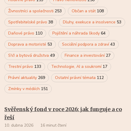
Živnostníci a společnosti
253
Občan a stát
108
Spotřebitelské právo
38
Dluhy, exekuce a insolvence
53
Daňové právo
110
Pojištění a náhrada škody
64
Doprava a motoristé
53
Sociální podpora a zdraví
43
SVJ a bytová družstva
49
Finance a investování
27
Trestní právo
133
Technologie, AI a soukromí
17
Právní aktuality
269
Ostatní právní témata
112
Zmínky v médiích
151
Svěřenský fond v roce 2026: jak funguje a co
řeší
10. dubna 2026
16 minut čtení