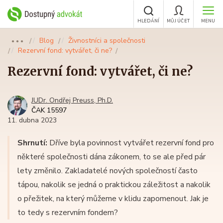
HLEDÁNÍ
MŮJ ÚČET
MENU
Blog
Živnostníci a společnosti
●●●
Rezervní fond: vytvářet, či ne?
Rezervní fond: vytvářet, či ne?
JUDr. Ondřej Preuss, Ph.D.
ČAK 15597
11. dubna 2023
Shrnutí:
Dříve byla povinnost vytvářet rezervní fond pro
některé společnosti dána zákonem, to se ale před pár
lety změnilo. Zakladatelé nových společností často
tápou, nakolik se jedná o praktickou záležitost a nakolik
o přežitek, na který můžeme v klidu zapomenout. Jak je
to tedy s rezervním fondem?