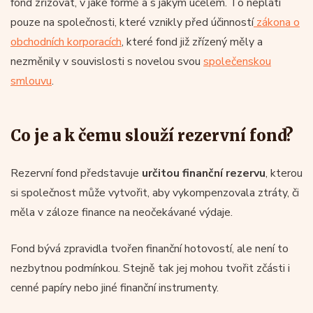
fond zřizovat, v jaké formě a s jakým účelem. To neplatí
pouze na společnosti, které vznikly před účinností
zákona o
obchodních korporacích
, které fond již zřízený měly a
nezměnily v souvislosti s novelou svou
společenskou
smlouvu
.
Co je a k čemu slouží rezervní fond?
Rezervní fond představuje
určitou finanční rezervu
, kterou
si společnost může vytvořit, aby vykompenzovala ztráty, či
měla v záloze finance na neočekávané výdaje.
Fond bývá zpravidla tvořen finanční hotovostí, ale není to
nezbytnou podmínkou. Stejně tak jej mohou tvořit zčásti i
cenné papíry nebo jiné finanční instrumenty.