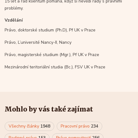
15 let a rád klientům pomáhá, když si nevědí rady s právními
problémy.
Vzdělání
Právo, doktorské studium (Ph.D), Pf UK v Praze
Právo, L’université Nancy-II, Nancy
Právo, magisterské studium (Mgr.), Pf UK v Praze
Mezinárodní teritoriální studia (Bc.), FSV UK v Praze
Mohlo by vás také zajímat
Všechny články
1948
Pracovní právo
234
Rodinné právo
153
Právo nemovitostí
256