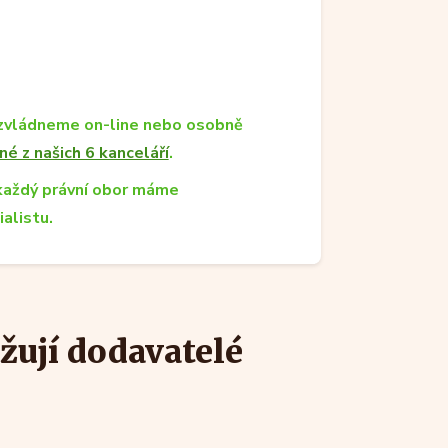
zvládneme on-line nebo osobně
né z našich 6 kanceláří
.
každý právní obor máme
ialistu.
žují dodavatelé