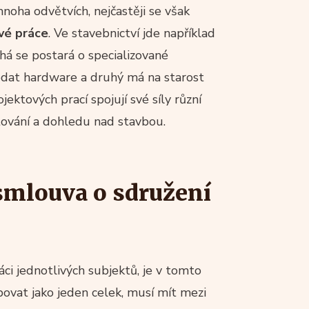
noha odvětvích, nejčastěji se však
ové práce
. Ve stavebnictví jde například
uhá se postará o specializované
odat hardware a druhý má na starost
ektových prací spojují své síly různí
ktování a dohledu nad stavbou.
smlouva o sdružení
ci jednotlivých subjektů, je v tomto
povat jako jeden celek, musí mít mezi