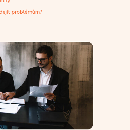
soudy
edejít problémům?