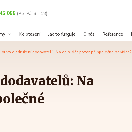
45 055
(Po–Pá: 8—18)
rmy
Ke stažení
Jak to funguje
O nás
Reference
louva o sdružení dodavatelů: Na co si dát pozor při společné nabídce?
dodavatelů: Na
společné