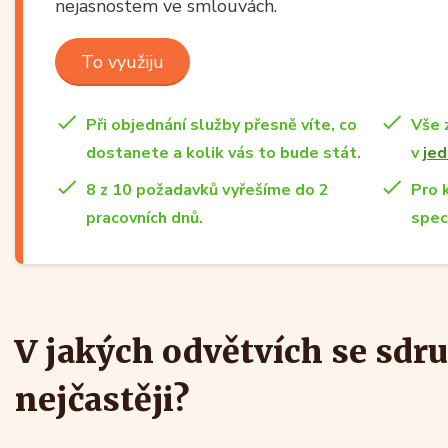
nejasnostem ve smlouvách.
To využiju
Při objednání služby přesně víte, co
Vše 
dostanete a kolik vás to bude stát.
v
jed
8 z 10 požadavků vyřešíme do 2
Pro 
pracovních dnů.
spec
V jakých odvětvích se sdru
nejčastěji?