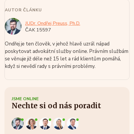
AUTOR ČLÁNKU
JUDr. Ondřej Preuss, Ph.D.
ČAK 15597
Ondřej je ten člověk, v jehož hlavě uzrál nápad
poskytovat advokátní služby online. Právním službám
se věnuje již déle než 15 let a rád klientům pomáhá,
když si nevědí rady s právními problémy.
JSME ONLINE
Nechte si od nás poradit