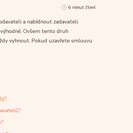
6 minut čtení
dodavateli a nabídnout zadavateli
d výhodné. Ovšem tento druh
e vždy vyhnout. Pokud uzavřete smlouvu
ji?
avatelů?
e?