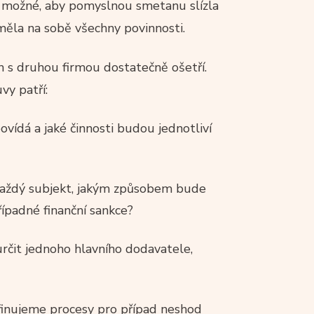
ní možné, aby pomyslnou smetanu slízla
 měla na sobě všechny povinnosti.
h s druhou firmou dostatečně ošetří.
vy patří:
ovídá a jaké činnosti budou jednotliví
 každý subjekt, jakým způsobem bude
řípadné finanční sankce?
rčit jednoho hlavního dodavatele,
finujeme procesy pro případ neshod