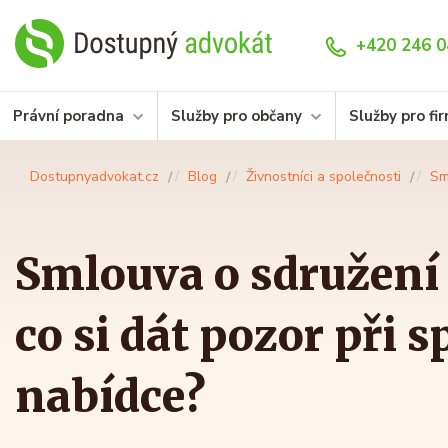
+420 246 0
Právní poradna
Služby pro občany
Služby pro fi
Dostupnyadvokat.cz
Blog
Živnostníci a společnosti
Sm
Smlouva o sdružení 
co si dát pozor při 
nabídce?