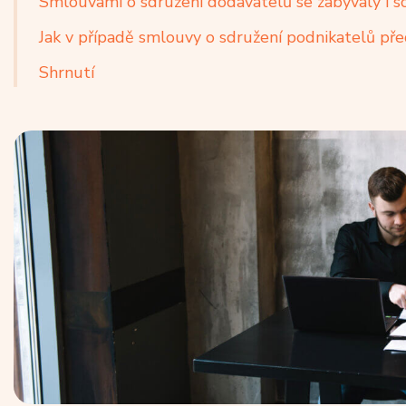
Smlouvami o sdružení dodavatelů se zabývaly i 
Jak v případě smlouvy o sdružení podnikatelů př
Shrnutí