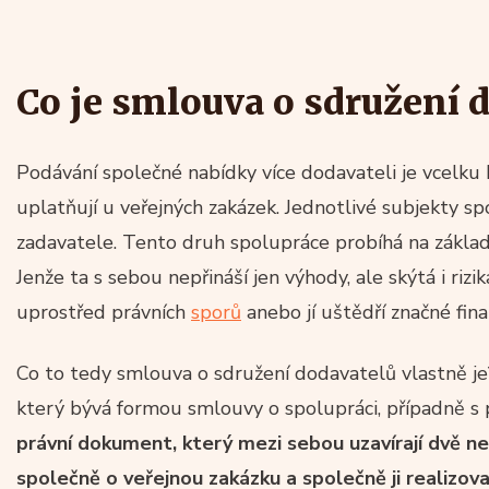
Co je smlouva o sdružení 
Podávání společné nabídky více dodavateli je vcelku
uplatňují u veřejných zakázek. Jednotlivé subjekty spo
zadavatele. Tento druh spolupráce probíhá na zákla
Jenže ta s sebou nepřináší jen výhody, ale skýtá i riz
uprostřed právních
sporů
anebo jí uštědří značné fina
Co to tedy smlouva o sdružení dodavatelů vlastně j
který bývá formou smlouvy o spolupráci, případně s 
právní dokument, který mezi sebou uzavírají dvě ne
společně o veřejnou zakázku a společně ji realizov