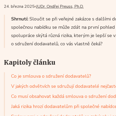
24. března 2025
JUDr. Ondřej Preuss, Ph.D.
Shrnutí:
Sloučit se při veřejné zakázce s dalšími 
společnou nabídku se může zdát na první pohle
spolupráce skýtá různá rizika, kterým je lepší s
o sdružení dodavatelů, co vás vlastně čeká?
Kapitoly článku
Co je smlouva o sdružení dodavatelů?
V jakých odvětvích se sdružují dodavatelé nejčastě
Co musí obsahovat každá smlouva o sdružení dod
Jaká rizika hrozí dodavatelům při společné nabídc