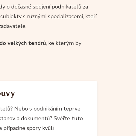
edy o dočasné spojení podnikatelů za
subjekty s různými specializacemi, kteří
zadavatele.
do velkých tendrů
, ke kterým by
ouvy
atelů? Nebo s podnikáním teprve
, stanov a dokumentů? Svěřte tuto
za případné spory kvůli