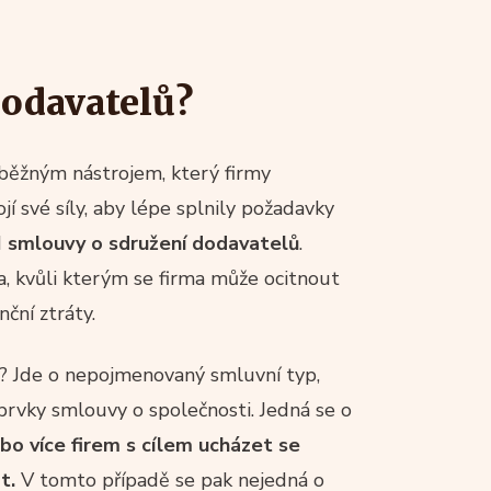
dodavatelů?
 běžným nástrojem, který firmy
jí své síly, aby lépe splnily požadavky
d
smlouvy o sdružení dodavatelů
.
ika, kvůli kterým se firma může ocitnout
nční ztráty.
e? Jde o nepojmenovaný smluvní typ,
prvky smlouvy o společnosti. Jedná se o
bo více firem s cílem ucházet se
at.
V tomto případě se pak nejedná o