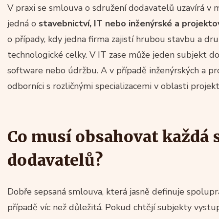
V praxi se smlouva o sdružení dodavatelů uzavírá v m
jedná o
stavebnictví, IT nebo inženýrské a projekt
o případy, kdy jedna firma zajistí hrubou stavbu a dr
technologické celky. V IT zase může jeden subjekt d
software nebo údržbu. A v případě inženýrských a proj
odborníci s rozličnými specializacemi v oblasti proje
Co musí obsahovat každá 
dodavatelů?
Dobře sepsaná smlouva, která jasně definuje spoluprá
případě víc než důležitá. Pokud chtějí subjekty vystu