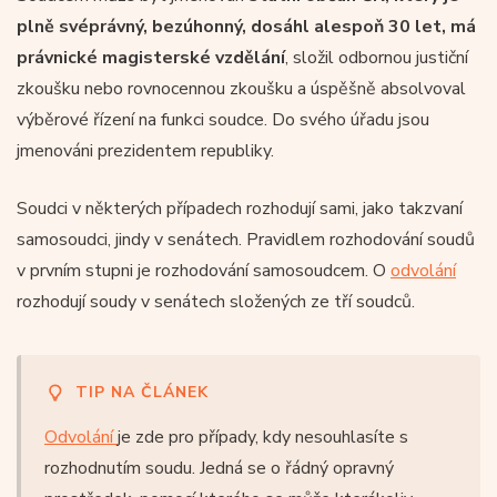
plně svéprávný, bezúhonný, dosáhl alespoň 30 let, má
právnické magisterské vzdělání
, složil odbornou justiční
zkoušku nebo rovnocennou zkoušku a úspěšně absolvoval
výběrové řízení na funkci soudce. Do svého úřadu jsou
jmenováni prezidentem republiky.
Soudci v některých případech rozhodují sami, jako takzvaní
samosoudci, jindy v senátech. Pravidlem rozhodování soudů
v prvním stupni je rozhodování samosoudcem. O
odvolání
rozhodují soudy v senátech složených ze tří soudců.
TIP NA ČLÁNEK
Odvolání
je zde pro případy, kdy nesouhlasíte s
rozhodnutím soudu. Jedná se o řádný opravný