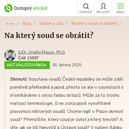
HLEDÁNÍ
MŮJ ÚČET
MENU
Blog
Občan a stát
Na který soud se obrátit?
●●●
Na který soud se obrátit?
JUDr. Ondřej Preuss, Ph.D.
ČAK 15597
AKTUALIZOVÁNO
16. června 2025
Shrnutí:
Soustava soudů České republiky se může zdát
poměrně přehledná a jasná, přesto se ale v souvislosti s
ní setkáváme s celou řadou dotazů. Může za to trochu
matoucí terminologie, či ne zcela jasně vysvětlené
pravomoci některých soudů. Chcete najít v Praze okresní
soud? Přemýšlíte, který soud je civilní a který trestní? A
víte, jak se liší Nejvyšší a Ústavní soud? V našem článku