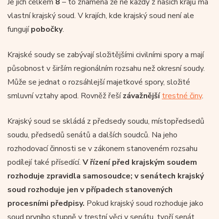
Je jich celkem
8
– to znamená že ne každý z našich krajů má
vlastní krajský soud. V krajích, kde krajský soud není ale
fungují
pobočky
.
Krajské soudy se zabývají složitějšími civilními spory a mají
působnost v širším regionálním rozsahu než okresní soudy.
Může se jednat o rozsáhlejší majetkové spory, složité
smluvní vztahy apod. Rovněž řeší
závažnější
trestné činy
.
Krajský soud se skládá z předsedy soudu, místopředsedů
soudu, předsedů senátů a dalších soudců. Na jeho
rozhodovací činnosti se v zákonem stanoveném rozsahu
podílejí také přísedící.
V řízení před krajským soudem
rozhoduje zpravidla samosoudce; v senátech krajský
soud rozhoduje jen v případech stanovených
procesními předpisy.
Pokud krajský soud rozhoduje jako
soud prvního stupně v trestní věci v senátu, tvoří senát