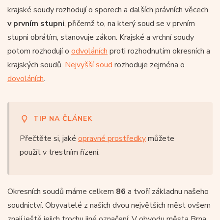
krajské soudy rozhodují o sporech a dalších právních věcech
v prvním stupni
, přičemž to, na který soud se v prvním
stupni obrátím, stanovuje zákon. Krajské a vrchní soudy
potom rozhodují o
odvoláních
proti rozhodnutím okresních a
krajských soudů.
Nejvyšší soud
rozhoduje zejména o
dovoláních
.
TIP NA ČLÁNEK
Přečtěte si, jaké
opravné prostředky
můžete
použít v trestním řízení.
Okresních soudů máme celkem
86
a tvoří základnu našeho
soudnictví. Obyvatelé z našich dvou největších měst ovšem
znají ještě jejich trochu jiné označení: V obvodu města Brna