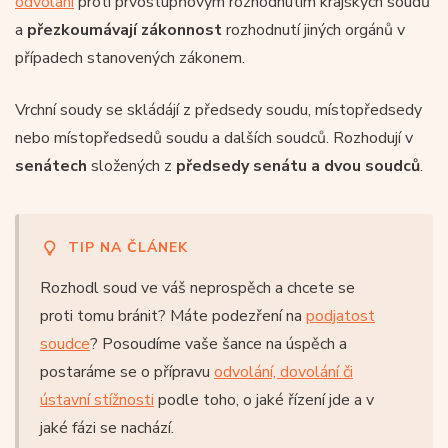
odvolání
proti prvostupňovým rozhodnutím krajských soudů
a
přezkoumávají zákonnost
rozhodnutí jiných orgánů v
případech stanovených zákonem.
Vrchní soudy se skládájí z předsedy soudu, místopředsedy
nebo místopředsedů soudu a dalších soudců. Rozhodují v
senátech
složených z
předsedy senátu a dvou soudců
.
TIP NA ČLÁNEK
Rozhodl soud ve váš neprospěch a chcete se
proti tomu bránit? Máte podezření na
podjatost
soudce
? Posoudíme vaše šance na úspěch a
postaráme se o přípravu
odvolání, dovolání či
ústavní stížnosti
podle toho, o jaké řízení jde a v
jaké fázi se nachází.