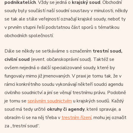
podnikatelích
. Vždy se jedná o
krajský soud
. Obchodní
soudy byly součástí naší soudní soustavy v minulosti, někdy
se tak ale stále veřejností označují krajské soudy, neboť ty
v prvním stupni řeší podstatnou část sporů s tématikou
obchodních společností.
Dále se někdy se setkáváme s označením
trestní soud,
civilní soud
(event. občanskoprávní soud). Taktéž se
ovšem nejedná o další specializované soudy, které by
fungovaly mimo již jmenovaných. V praxi je tomu tak, že v
rámci konkrétního soudu vykonávají někteří soudci agendu
civilního soudnictví a jiní se věnují trestnímu právu. Podobně
je tomu se
správním soudnictvím
u krajských soudů. Každý
soud má tedy určité
okruhy či agendy
, které spravuje, a
obracím-li se na něj třeba v
trestním řízení
, mohu jej označit
za „trestní soud“.