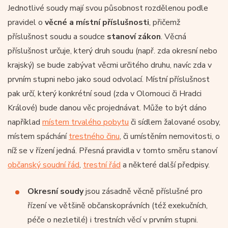
Jednotlivé soudy mají svou působnost rozdělenou podle
pravidel o
věcné a místní příslušnosti
, přičemž
příslušnost soudu a soudce
stanoví zákon
. Věcná
příslušnost určuje, který druh soudu (např. zda okresní nebo
krajský) se bude zabývat věcmi určitého druhu, navíc zda v
prvním stupni nebo jako soud odvolací. Místní příslušnost
pak určí, který konkrétní soud (zda v Olomouci či Hradci
Králové) bude danou věc projednávat. Může to být dáno
například
místem trvalého pobytu
či sídlem žalované osoby,
místem spáchání
trestného činu
, či umístěním nemovitosti, o
níž se v řízení jedná. Přesná pravidla v tomto směru stanoví
občanský soudní řád
,
trestní řád
a některé další předpisy.
Okresní soudy
jsou zásadně věcně příslušné pro
řízení ve většině občanskoprávních (též exekučních,
péče o nezletilé) i trestních věcí v prvním stupni.