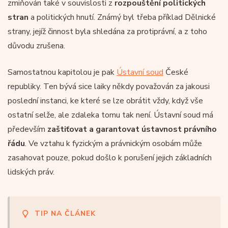
zmiňován také v souvislosti z
rozpouštění politických
stran
a politických hnutí. Známý byl třeba příklad Dělnické
strany, jejíž činnost byla shledána za protiprávní, a z toho
důvodu zrušena.
Samostatnou kapitolou je pak
Ústavní soud
České
republiky. Ten bývá sice laiky někdy považován za jakousi
poslední instanci, ke které se lze obrátit vždy, když vše
ostatní selže, ale zdaleka tomu tak není. Ústavní soud má
především
zaštiťovat a garantovat ústavnost právního
řádu
. Ve vztahu k fyzickým a právnickým osobám může
zasahovat pouze, pokud došlo k porušení jejich základních
lidských práv.
TIP NA ČLÁNEK