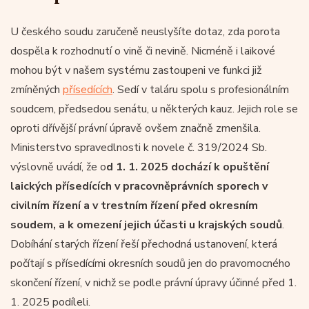
U českého soudu zaručeně neuslyšíte dotaz, zda porota
dospěla k rozhodnutí o vině či nevině. Nicméně i laikové
mohou být v našem systému zastoupeni ve funkci již
zmíněných
přísedících
. Sedí v taláru spolu s profesionálním
soudcem, předsedou senátu, u některých kauz. Jejich role se
oproti dřívější právní úpravě ovšem značně zmenšila.
Ministerstvo spravedlnosti k novele č. 319/2024 Sb.
výslovně uvádí, že o
d 1. 1. 2025 dochází k opuštění
laických přísedících v pracovněprávních sporech v
civilním řízení a v trestním řízení před okresním
soudem, a k omezení jejich účasti u krajských soudů
.
Dobíhání starých řízení řeší přechodná ustanovení, která
počítají s přísedícími okresních soudů jen do pravomocného
skončení řízení, v nichž se podle právní úpravy účinné před 1.
1. 2025 podíleli.