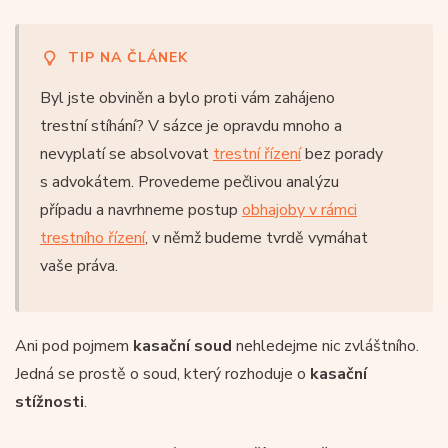
TIP NA ČLÁNEK
Byl jste obviněn a bylo proti vám zahájeno
trestní stíhání? V sázce je opravdu mnoho a
nevyplatí se absolvovat
trestní řízení
bez porady
s advokátem. Provedeme pečlivou analýzu
případu a navrhneme postup
obhajoby v rámci
trestního řízení
, v němž budeme tvrdě vymáhat
vaše práva.
Ani pod pojmem
kasační soud
nehledejme nic zvláštního.
Jedná se prostě o soud, který rozhoduje o
kasační
stížnosti
.