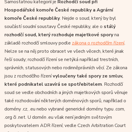
Samostatnou kategorií je
Rozhodčí soud při
Hospodářské komoře České republiky a Agrární
komoře České republiky
. Nejde o soud, který by byl
součástí soudní soustavy České republiky, ale o
stálý
rozhodčí soud, který rozhoduje majetkové spory
na
základě rozhodčí smlouvy podle
zákona o rozhodčím řízení
.
Nelze se na něj proto obracet ve všech věcech, které jinak
řeší soudy; rozhodčí řízení se netýká například trestních,
správních, statusových nebo rodinněprávních věcí. Ze zákona
jsou z rozhodčího řízení
vyloučeny také spory ze smluv,
které podnikatel uzavírá se spotřebitelem
. Rozhodčí
soud se vedle obchodních a jiných majetkových sporů věnuje
také rozhodování některých doménových sporů, například o
domény .cz, .eu nebo vybrané generické domény typu .com,
.org či .net. U domén .eu však není jediným světovým
poskytovatelem ADR řízení; vedle Czech Arbitration Court