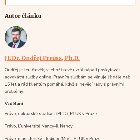
Autor článku
JUDr. Ondřej Preuss, Ph.D.
Ondřej je ten člověk, v jehož hlavě uzrál nápad poskytovat
advokátní služby online. Právním službám se věnuje již déle než
15 let a rád klientům pomáhá, když si nevědí rady s právními
problémy.
Vzdělání
Právo, doktorské studium (Ph.D), Pf UK v Praze
Právo, L’université Nancy-II, Nancy
Právo, magisterské studium (Mgr.), Pf UK v Praze