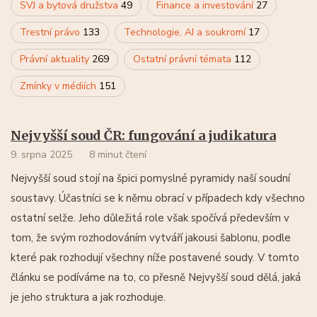
SVJ a bytová družstva
49
Finance a investování
27
Trestní právo
133
Technologie, AI a soukromí
17
Právní aktuality
269
Ostatní právní témata
112
Zmínky v médiích
151
Nejvyšší soud ČR: fungování a judikatura
9. srpna 2025
8 minut čtení
Nejvyšší soud stojí na špici pomyslné pyramidy naší soudní
soustavy. Účastníci se k němu obrací v případech kdy všechno
ostatní selže. Jeho důležitá role však spočívá především v
tom, že svým rozhodováním vytváří jakousi šablonu, podle
které pak rozhodují všechny níže postavené soudy. V tomto
článku se podíváme na to, co přesně Nejvyšší soud dělá, jaká
je jeho struktura a jak rozhoduje.