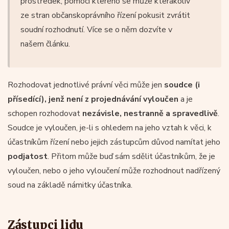
prostředek, pomocí kterého se může kterákoliv
ze stran občanskoprávního řízení pokusit zvrátit
soudní rozhodnutí. Více se o něm dozvíte v
našem článku.
Rozhodovat jednotlivé právní věci může jen
soudce (i
přísedící), jenž není z projednávání vyloučen
a je
schopen rozhodovat
nezávisle, nestranně a spravedlivě
.
Soudce je vyloučen, je-li s ohledem na jeho vztah k věci, k
účastníkům řízení nebo jejich zástupcům důvod namítat jeho
podjatost
. Přitom může buď sám sdělit účastníkům, že je
vyloučen, nebo o jeho vyloučení může rozhodnout nadřízený
soud na základě námitky účastníka.
Zástupci lidu