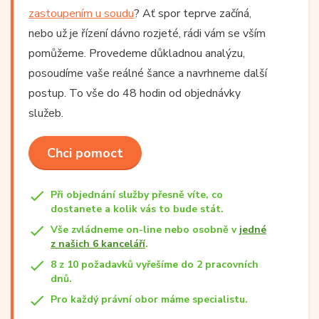
zastoupením u soudu
? Ať spor teprve začíná,
nebo už je řízení dávno rozjeté, rádi vám se vším
pomůžeme. Provedeme důkladnou analýzu,
posoudíme vaše reálné šance a navrhneme další
postup. To vše do 48 hodin od objednávky
služeb.
Chci pomoct
Při objednání služby přesně víte, co
dostanete a kolik vás to bude stát.
Vše zvládneme on-line nebo osobně v
jedné
z našich 6 kanceláří
.
8 z 10 požadavků vyřešíme do 2 pracovních
dnů.
Pro každý právní obor máme specialistu.