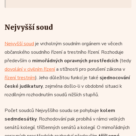
Nejvyšší soud
Nejvyšší soud
je vrcholným soudním orgánem ve věcech
občanského soudního řízení a trestního řízení. Rozhoduje
především o
mimořádných opravných prostředcích
(tedy
dovolání v civilním řízení
a stížnosti pro porušení zákona v
řízení trestním
). Jeho důležitou funkcí je také
sjednocování
české judikatury
, zejména došlo-li v obdobné situaci k
rozdílným rozhodnutím soudů nižších stupňů.
Počet soudců Nejvyššího soudu se pohybuje
kolem
sedmdesátky
. Rozhodování pak probíhá v rámci velkých
senátů kolegií, tříčlenných senátů a kolegií. O mimořádných
opravných prostředcích rozhodují především
tříčlenné